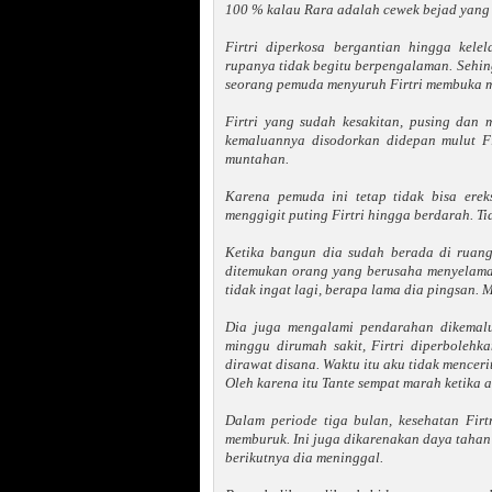
100 % kalau Rara adalah cewek bejad yang 
Firtri diperkosa bergantian hingga kel
rupanya tidak begitu berpengalaman. Sehing
seorang pemuda menyuruh Firtri membuka m
Firtri yang sudah kesakitan, pusing dan
kemaluannya disodorkan didepan mulut Fi
muntahan.
Karena pemuda ini tetap tidak bisa ere
menggigit puting Firtri hingga berdarah. Tid
Ketika bangun dia sudah berada di ruang
ditemukan orang yang berusaha menyelamat
tidak ingat lagi, berapa lama dia pingsan. 
Dia juga mengalami pendarahan dikemalu
minggu dirumah sakit, Firtri diperbolehka
dirawat disana. Waktu itu aku tidak mencerit
Oleh karena itu Tante sempat marah ketika a
Dalam periode tiga bulan, kesehatan Firt
memburuk. Ini juga dikarenakan daya tahan 
berikutnya dia meninggal.