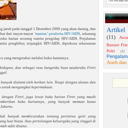
This free page ra
Artikel
g jatuh pada tanggal 1 Desember 2009 yang akan datang, dan
mbar dari mayat-mayat
‘mantan’ penderita HIV/AIDS
, sekarang
(11)
Awa
buku harian seorang wanita pengidap HIV/AIDS. Perjalanan
anita penghibur, terjangkit HIV/AIDS, diperkosa sekawanan
Banner Fri
Polri
(2)
Pengalam
nya yang mengetahui melalui buku hariannya.
Aneh dan
ehidupan, dan sebagai rasa kangenku buat saudaraku Firtri
ggal.
 banyak dialami oleh korban lain. Tetapi dengan alasan dan
an untuk mengangkat kepermukaan.
 dengan Firtri, juga lewat buku harian Firtri yang masih
memberikan buku hariannya, yang banyak memuat kasus
Jakarta.
tidak banyak membicarakan tentang peristiwa getir yang
ang luar biasa. Atas pertolongan keluargaku yang tinggal di
mah sakit disana.