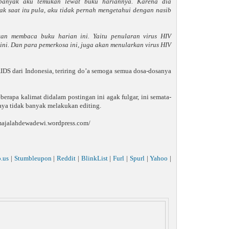
 banyak aku temukan lewat buku hariannya. Karena dia
k saat itu pula, aku tidak pernah mengetahui dengan nasib
an membaca buku harian ini. Yaitu penularan virus HIV
ni. Dan para pemerkosa ini, juga akan menularkan virus HIV
AIDS dari Indonesia, teriring do’a semoga semua dosa-dosanya
rapa kalimat didalam postingan ini agak fulgar, ini semata-
saya tidak banyak melakukan editing.
://majalahdewadewi.wordpress.com/
o.us
|
Stumbleupon
|
Reddit
|
BlinkList
|
Furl
|
Spurl
|
Yahoo
|