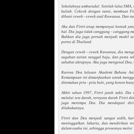
Sekolahnya amburadul. Setelah lulus SMA, ta
kuliah. Cekcok dengan tante, membuat Fi
dihuni cewek - cewek asal Kawanua. Dan sud
Aku dan Firtri tetap mempunyai kontak yang
hal. Dia juga tidak canggung - canggung m
Bahkan dia juga pernah menjadi model sexy
porno di Thailand.
Dengan cewek - cewek Kawanua, dia menge
suguhan tarian tanggal baju, dan pesta se
sahabat akrapnya. Aku juga mengenal Dea, 
Karena Dea lulusan Akademi Bahasa Asi
Kemampuan ini dimanfaatkan untuk menggae
ditemukan pria - pria bule, yang konon bany
Akhir tahun 1997, Firtri jatuh sakit. Dia 
melalui test darah, ternyata darah Firtri 
juga menimpa Dea. Dia mendapati diri
dilakukannya.
Firtri dan Dea menjadi sangat sedih, ka
meninggalkan Jakarta, dan mendirikan re
dalam usaha ini, sehingga prosesnya molor.