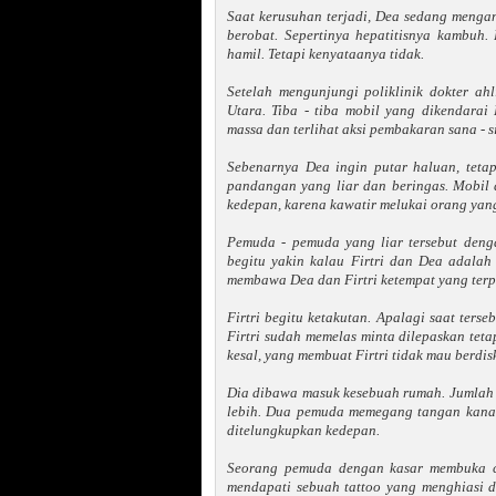
Saat kerusuhan terjadi, Dea sedang mengan
berobat. Sepertinya hepatitisnya kambuh.
hamil. Tetapi kenyataanya tidak.
Setelah mengunjungi poliklinik dokter a
Utara. Tiba - tiba mobil yang dikendara
massa dan terlihat aksi pembakaran sana - si
Sebenarnya Dea ingin putar haluan, teta
pandangan yang liar dan beringas. Mobil d
kedepan, karena kawatir melukai orang yan
Pemuda - pemuda yang liar tersebut deng
begitu yakin kalau Firtri dan Dea adala
membawa Dea dan Firtri ketempat yang terp
Firtri begitu ketakutan. Apalagi saat terseb
Firtri sudah memelas minta dilepaskan teta
kesal, yang membuat Firtri tidak mau berdis
Dia dibawa masuk kesebuah rumah. Jumlah p
lebih. Dua pemuda memegang tangan kanan
ditelungkupkan kedepan.
Seorang pemuda dengan kasar membuka ce
mendapati sebuah tattoo yang menghiasi di