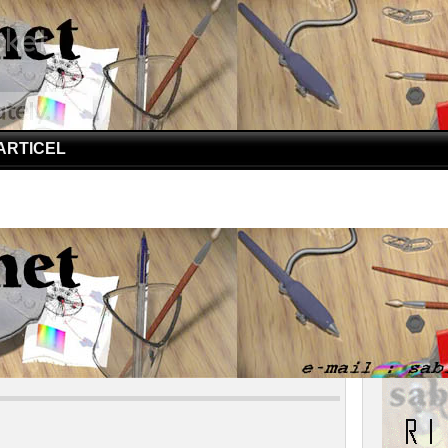
ARTICEL
DS | Curhat Cintia Untuk Saudaranya
AIDS | Curhat Cintia Untuk Saudaranya