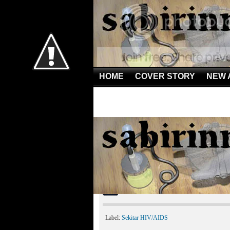
HOME
COVER STORY
NEW 
Home
»
Sekitar HIV/AIDS
»
Kisah Hidup Penderita AI
Kisah Hidup Penderita 
Label:
Sekitar HIV/AIDS