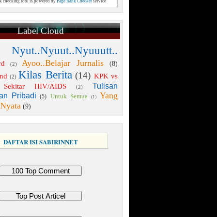
nk checking tool is powered by
Page Rank Checker
service
Label Cloud
 Nyut..Nyuut..Nyuuutt..
Ayoo..Belajar Jurnalis
rd
(8)
(2)
Kilas Berita
(14)
end
KPK vs
(2)
Tulisan
Sekitar HIV/AIDS
(2)
Yang
an Pribadi
Untuk Semua
(5)
(1)
 Nyata
(9)
DAFTAR ISI SABIRINNET