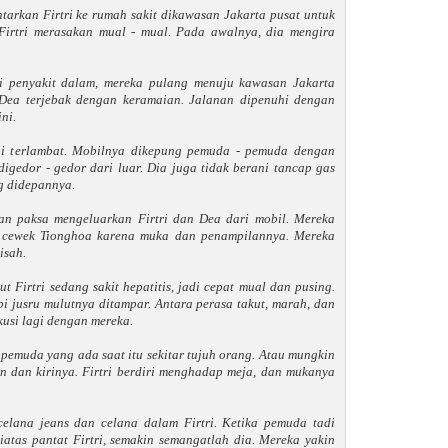
tarkan Firtri ke rumah sakit dikawasan Jakarta pusat untuk
 Firtri merasakan mual - mual. Pada awalnya, dia mengira
hli penyakit dalam, mereka pulang menuju kawasan Jakarta
i Dea terjebak dengan keramaian. Jalanan dipenuhi dengan
ni.
pi terlambat. Mobilnya dikepung pemuda - pemuda dengan
igedor - gedor dari luar. Dia juga tidak berani tancap gas
g didepannya.
an paksa mengeluarkan Firtri dan Dea dari mobil. Mereka
h cewek Tionghoa karena muka dan penampilannya. Mereka
isah.
ut Firtri sedang sakit hepatitis, jadi cepat mual dan pusing.
pi jusru mulutnya ditampar. Antara perasa takut, marah, dan
kusi lagi dengan mereka.
emuda yang ada saat itu sekitar tujuh orang. Atau mungkin
 dan kirinya. Firtri berdiri menghadap meja, dan mukanya
lana jeans dan celana dalam Firtri. Ketika pemuda tadi
atas pantat Firtri, semakin semangatlah dia. Mereka yakin