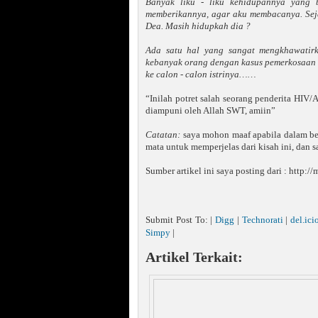
Banyak liku - liku kehidupannya yang
memberikannya, agar aku membacanya. Seja
Dea. Masih hidupkah dia ?
Ada satu hal yang sangat mengkhawatirk
kebanyak orang dengan kasus pemerkosaan i
ke calon - calon istrinya……
“Inilah potret salah seorang penderita HIV/
diampuni oleh Allah SWT, amiin”
Catatan:
saya mohon maaf apabila dalam bebe
mata untuk memperjelas dari kisah ini, dan 
Sumber artikel ini saya posting dari : http
Submit Post To: |
Digg
|
Technorati
|
del.ici
Simpy
|
Artikel Terkait: