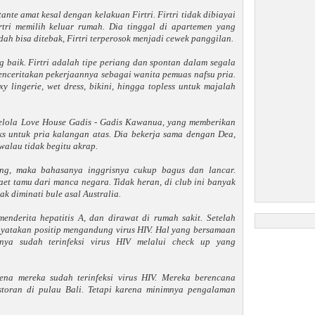
nte amat kesal dengan kelakuan Firtri. Firtri tidak dibiayai
rtri memilih keluar rumah. Dia tinggal di apartemen yang
ah bisa ditebak, Firtri terperosok menjadi cewek panggilan.
 baik. Firtri adalah tipe periang dan spontan dalam segala
enceritakan pekerjaannya sebagai wanita pemuas nafsu pria.
 lingerie, wet dress, bikini, hingga topless untuk majalah
lola Love House Gadis - Gadis Kawanua, yang memberikan
ks untuk pria kalangan atas. Dia bekerja sama dengan Dea,
walau tidak begitu akrap.
ng, maka bahasanya inggrisnya cukup bagus dan lancar.
t tamu dari manca negara. Tidak heran, di club ini banyak
ak diminati bule asal Australia.
menderita hepatitis A, dan dirawat di rumah sakit. Setelah
dinyatakan positip mengandung virus HIV. Hal yang bersamaan
nya sudah terinfeksi virus HIV melalui check up yang
rena mereka sudah terinfeksi virus HIV. Mereka berencana
storan di pulau Bali. Tetapi karena minimnya pengalaman