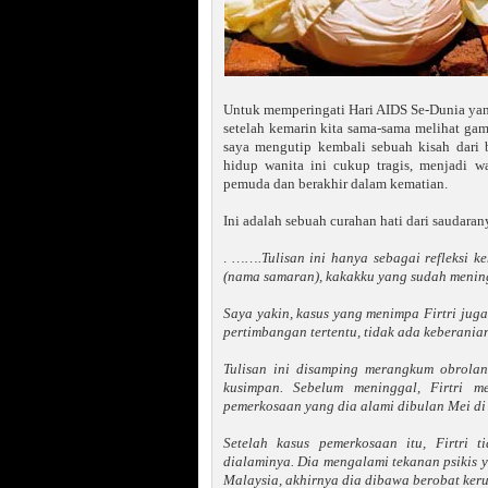
Untuk memperingati Hari AIDS Se-Dunia yan
setelah kemarin kita sama-sama melihat ga
saya mengutip kembali sebuah kisah dari 
hidup wanita ini cukup tragis, menjadi w
pemuda dan berakhir dalam kematian.
Ini adalah sebuah curahan hati dari saudara
.
…….Tulisan ini hanya sebagai refleksi k
(nama samaran), kakakku yang sudah menin
Saya yakin, kasus yang menimpa Firtri juga
pertimbangan tertentu, tidak ada keberani
Tulisan ini disamping merangkum obrolan
kusimpan. Sebelum meninggal, Firtri 
pemerkosaan yang dia alami dibulan Mei di 
Setelah kasus pemerkosaan itu, Firtri 
dialaminya. Dia mengalami tekanan psikis y
Malaysia, akhirnya dia dibawa berobat keru