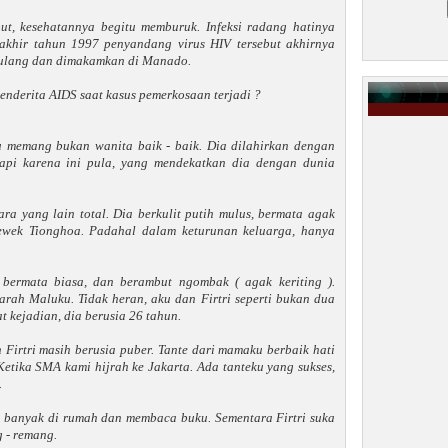
ebut, kesehatannya begitu memburuk. Infeksi radang hatinya
 akhir tahun 1997 penyandang virus HIV tersebut akhirnya
pulang dan dimakamkan di Manado.
enderita AIDS saat kasus pemerkosaan terjadi ?
u memang bukan wanita baik - baik. Dia dilahirkan dengan
api karena ini pula, yang mendekatkan dia dengan dunia
ra yang lain total. Dia berkulit putih mulus, bermata agak
 cewek Tionghoa. Padahal dalam keturunan keluarga, hanya
 bermata biasa, dan berambut ngombak ( agak keriting ).
ah Maluku. Tidak heran, aku dan Firtri seperti bukan dua
t kejadian, dia berusia 26 tahun.
Firtri masih berusia puber. Tante dari mamaku berbaik hati
tika SMA kami hijrah ke Jakarta. Ada tanteku yang sukses,
.
g banyak di rumah dan membaca buku. Sementara Firtri suka
g - remang.