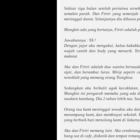
Sekitar tiga bulan setelah peristiwa ters
semakin parah. Dan Firtri yang semenjak
meninggal dunia. Selanjutnya dia dibawa 
Mungkin ada yang bertanya, Firtri adalah p
Jawabannya : YA !
Dengan jujur aku mengakui, kalau kakakk
wajah cantik dan body yang menarik. Tet
maksiat.
Aku dan Firtri adalah dua wanita bersauda
sipit, dan berambut lurus. Mirip seperti
neneklah yang memang orang Tionghoa.
Sedangkan aku berkulit agak kecoklatan,
Mungkin ini pengaruh mamaku yang ada dar
saudara kandung. Dia 2 tahun lebih tua. Saa
Orang tua kami meninggal sewaktu aku dan 
menampung kami, dan membiayai sekolah. Ke
yang berbaik hati menolong kami di Jakarta
Aku dan Firtri memang lain. Aku cenderun
hang out di cafe, diskotik dan tempat reman