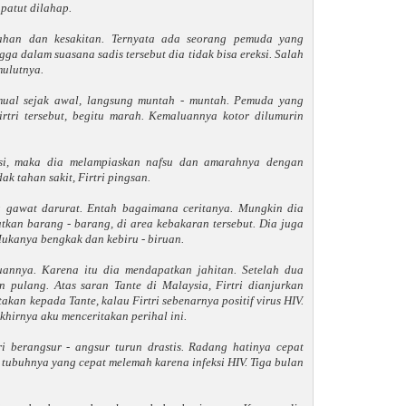
patut dilahap.
elahan dan kesakitan. Ternyata ada seorang pemuda yang
ga dalam suasana sadis tersebut dia tidak bisa ereksi. Salah
ulutnya.
 mual sejak awal, langsung muntah - muntah. Pemuda yang
rtri tersebut, begitu marah. Kemaluannya kotor dilumurin
ksi, maka dia melampiaskan nafsu dan amarahnya dengan
ak tahan sakit, Firtri pingsan.
 gawat darurat. Entah bagaimana ceritanya. Mungkin dia
kan barang - barang, di area kebakaran tersebut. Dia juga
Mukanya bengkak dan kebiru - biruan.
annya. Karena itu dia mendapatkan jahitan. Setelah dua
n pulang. Atas saran Tante di Malaysia, Firtri dianjurkan
akan kepada Tante, kalau Firtri sebenarnya positif virus HIV.
khirnya aku menceritakan perihal ini.
ri berangsur - angsur turun drastis. Radang hatinya cepat
tubuhnya yang cepat melemah karena infeksi HIV. Tiga bulan