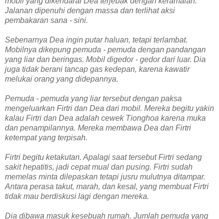
mobil yang dikendarai Dea terjebak dengan keramaian.
Jalanan dipenuhi dengan massa dan terlihat aksi
pembakaran sana - sini.
Sebenarnya Dea ingin putar haluan, tetapi terlambat.
Mobilnya dikepung pemuda - pemuda dengan pandangan
yang liar dan beringas. Mobil digedor - gedor dari luar. Dia
juga tidak berani tancap gas kedepan, karena kawatir
melukai orang yang didepannya.
Pemuda - pemuda yang liar tersebut dengan paksa
mengeluarkan Firtri dan Dea dari mobil. Mereka begitu yakin
kalau Firtri dan Dea adalah cewek Tionghoa karena muka
dan penampilannya. Mereka membawa Dea dan Firtri
ketempat yang terpisah.
Firtri begitu ketakutan. Apalagi saat tersebut Firtri sedang
sakit hepatitis, jadi cepat mual dan pusing. Firtri sudah
memelas minta dilepaskan tetapi jusru mulutnya ditampar.
Antara perasa takut, marah, dan kesal, yang membuat Firtri
tidak mau berdiskusi lagi dengan mereka.
Dia dibawa masuk kesebuah rumah. Jumlah pemuda yang