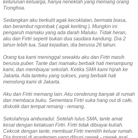
keturunan keluarga, hanya neneklah yang memang orang
Tionghoa.
Sedangkan aku berkulit agak kecoklatan, bermata biasa,
dan berambut ngombak ( agak keriting ). Mungkin ini
pengaruh mamaku yang ada darah Maluku. Tidak heran,
aku dan Firtri seperti bukan dua saudara kandung. Dia 2
tahun lebih tua. Saat kejadian, dia berusia 26 tahun.
Orang tua kami meninggal sewaktu aku dan Firtri masih
berusia puber. Tante dari mamaku berbaik hati menampung
kami, dan membiayai sekolah. Ketika SMA kami hijrah ke
Jakarta. Ada tanteku yang sukses, yang berbaik hati
menolong kami di Jakarta.
Aku dan Firtri memang lain. Aku cenderung banyak di rumah
dan membaca buku. Sementara Firtri suka hang out di cafe,
diskotik dan tempat remang - remang.
Sekolahnya amburadul. Setelah lulus SMA, tante amat
kesal dengan kelakuan Firtri. Firtri tidak dibiayai kuliah.
Cekcok dengan tante, membuat Firtri memilih keluar rumah.
Dia tinggal di apartemen yang dihuni cewek - cewek asal