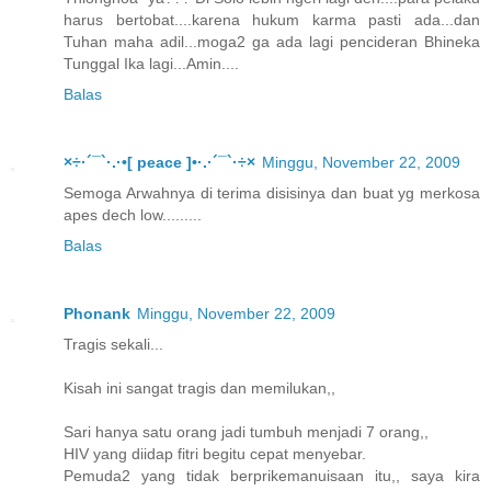
harus bertobat....karena hukum karma pasti ada...dan
Tuhan maha adil...moga2 ga ada lagi pencideran Bhineka
Tunggal Ika lagi...Amin....
Balas
×÷·´¯`·.·•[ peace ]•·.·´¯`·÷×
Minggu, November 22, 2009
Semoga Arwahnya di terima disisinya dan buat yg merkosa
apes dech low.........
Balas
Phonank
Minggu, November 22, 2009
Tragis sekali...
Kisah ini sangat tragis dan memilukan,,
Sari hanya satu orang jadi tumbuh menjadi 7 orang,,
HIV yang diidap fitri begitu cepat menyebar.
Pemuda2 yang tidak berprikemanuisaan itu,, saya kira