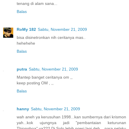
tenang di alam sana...
Balas
RoMy 182
Sabtu, November 21, 2009
bisa disinetronkan nih ceritanya mas..
hehehehe
Balas
putra
Sabtu, November 21, 2009
Mantep banget ceritanya om ,,
keep posting OM , ,,
Balas
hanny
Sabtu, November 21, 2009
wah aneh ya kerusuhan 1998...kan sumbernya dari krismon
yah...kok ujungnya jadi "pembantaian keturunan
Thionghoa" ya??? Di Solo lebih ngeri lagi deh....para pelaku