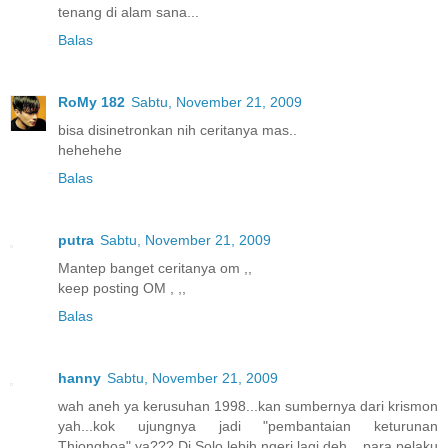
tenang di alam sana...
Balas
RoMy 182
Sabtu, November 21, 2009
bisa disinetronkan nih ceritanya mas..
hehehehe
Balas
putra
Sabtu, November 21, 2009
Mantep banget ceritanya om ,,
keep posting OM , ,,
Balas
hanny
Sabtu, November 21, 2009
wah aneh ya kerusuhan 1998...kan sumbernya dari krismon
yah...kok ujungnya jadi "pembantaian keturunan
Thionghoa" ya??? Di Solo lebih ngeri lagi deh....para pelaku