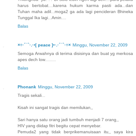
harus bertobat....karena hukum karma pasti ada...dan
Tuhan maha adil...moga2 ga ada lagi pencideran Bhineka
Tunggal Ika lagi...Amin....
Balas
×÷·´¯`·.·•[ peace ]•·.·´¯`·÷×
Minggu, November 22, 2009
Semoga Arwahnya di terima disisinya dan buat yg merkosa
apes dech low.........
Balas
Phonank
Minggu, November 22, 2009
Tragis sekali...
Kisah ini sangat tragis dan memilukan,,
Sari hanya satu orang jadi tumbuh menjadi 7 orang,,
HIV yang diidap fitri begitu cepat menyebar.
Pemuda2 yang tidak berprikemanuisaan itu,, saya kira