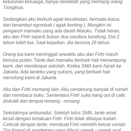
keturunan keluarga, hanya neneklah yang memang orang
Tionghoa.
Sedangkan aku berkulit agak kecoklatan, bermata biasa,
dan berambut ngombak ( agak keriting ). Mungkin ini
pengaruh mamaku yang ada darah Maluku. Tidak heran,
aku dan Firtri seperti bukan dua saudara kandung. Dia 2
tahun lebih tua. Saat kejadian, dia berusia 26 tahun.
Orang tua kami meninggal sewaktu aku dan Firtri masih
berusia puber. Tante dari mamaku berbaik hati menampung
kami, dan membiayai sekolah. Ketika SMA kami hijrah ke
Jakarta. Ada tanteku yang sukses, yang berbaik hati
menolong kami di Jakarta.
Aku dan Firtri memang lain. Aku cenderung banyak di rumah
dan membaca buku. Sementara Firtri suka hang out di cafe,
diskotik dan tempat remang - remang.
Sekolahnya amburadul. Setelah lulus SMA, tante amat
kesal dengan kelakuan Firtri. Firtri tidak dibiayai kuliah.
Cekcok dengan tante, membuat Firtri memilih keluar rumah.
Dia tinggal di apartemen yang dihuni cewek - cewek asal