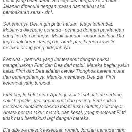
mobil yang dikendarai Dea terjebak dengan keramaian.
Jalanan dipenuhi dengan massa dan terlihat aksi
pembakaran sana - sini.
Sebenarnya Dea ingin putar haluan, tetapi terlambat.
Mobilnya dikepung pemuda - pemuda dengan pandangan
yang liar dan beringas. Mobil digedor - gedor dari luar. Dia
juga tidak berani tancap gas kedepan, karena kawatir
melukai orang yang didepannya.
Pemuda - pemuda yang liar tersebut dengan paksa
mengeluarkan Firtri dan Dea dari mobil. Mereka begitu yakin
kalau Firtri dan Dea adalah cewek Tionghoa karena muka
dan penampilannya. Mereka membawa Dea dan Firtri
ketempat yang terpisah.
Firtri begitu ketakutan. Apalagi saat tersebut Firtri sedang
sakit hepatitis, jadi cepat mual dan pusing. Firtri sudah
memelas minta dilepaskan tetapi jusru mulutnya ditampar.
Antara perasa takut, marah, dan kesal, yang membuat Firtri
tidak mau berdiskusi lagi dengan mereka.
Dia dibawa masuk kesebuah rumah. Jumlah pemuda yang