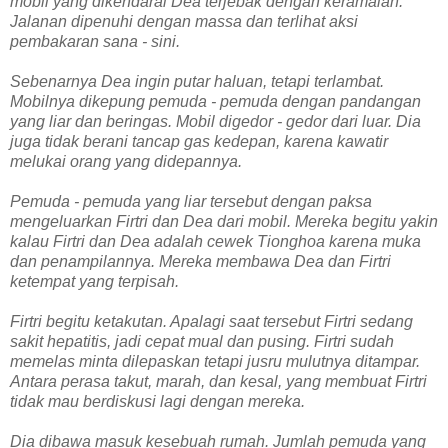
mobil yang dikendarai Dea terjebak dengan keramaian.
Jalanan dipenuhi dengan massa dan terlihat aksi
pembakaran sana - sini.
Sebenarnya Dea ingin putar haluan, tetapi terlambat.
Mobilnya dikepung pemuda - pemuda dengan pandangan
yang liar dan beringas. Mobil digedor - gedor dari luar. Dia
juga tidak berani tancap gas kedepan, karena kawatir
melukai orang yang didepannya.
Pemuda - pemuda yang liar tersebut dengan paksa
mengeluarkan Firtri dan Dea dari mobil. Mereka begitu yakin
kalau Firtri dan Dea adalah cewek Tionghoa karena muka
dan penampilannya. Mereka membawa Dea dan Firtri
ketempat yang terpisah.
Firtri begitu ketakutan. Apalagi saat tersebut Firtri sedang
sakit hepatitis, jadi cepat mual dan pusing. Firtri sudah
memelas minta dilepaskan tetapi jusru mulutnya ditampar.
Antara perasa takut, marah, dan kesal, yang membuat Firtri
tidak mau berdiskusi lagi dengan mereka.
Dia dibawa masuk kesebuah rumah. Jumlah pemuda yang