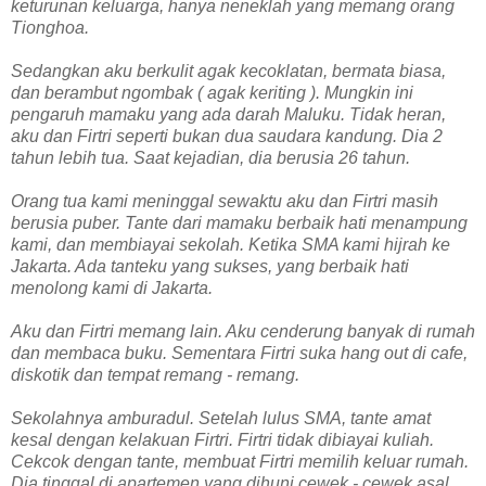
keturunan keluarga, hanya neneklah yang memang orang
Tionghoa.
Sedangkan aku berkulit agak kecoklatan, bermata biasa,
dan berambut ngombak ( agak keriting ). Mungkin ini
pengaruh mamaku yang ada darah Maluku. Tidak heran,
aku dan Firtri seperti bukan dua saudara kandung. Dia 2
tahun lebih tua. Saat kejadian, dia berusia 26 tahun.
Orang tua kami meninggal sewaktu aku dan Firtri masih
berusia puber. Tante dari mamaku berbaik hati menampung
kami, dan membiayai sekolah. Ketika SMA kami hijrah ke
Jakarta. Ada tanteku yang sukses, yang berbaik hati
menolong kami di Jakarta.
Aku dan Firtri memang lain. Aku cenderung banyak di rumah
dan membaca buku. Sementara Firtri suka hang out di cafe,
diskotik dan tempat remang - remang.
Sekolahnya amburadul. Setelah lulus SMA, tante amat
kesal dengan kelakuan Firtri. Firtri tidak dibiayai kuliah.
Cekcok dengan tante, membuat Firtri memilih keluar rumah.
Dia tinggal di apartemen yang dihuni cewek - cewek asal