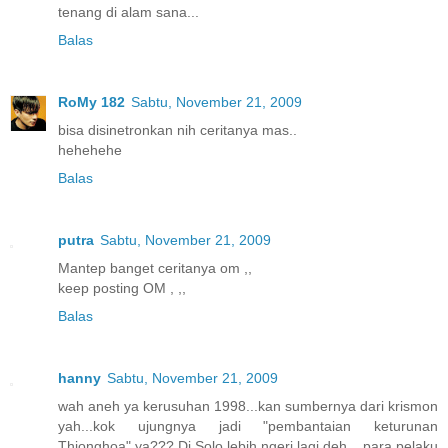
tenang di alam sana...
Balas
RoMy 182
Sabtu, November 21, 2009
bisa disinetronkan nih ceritanya mas..
hehehehe
Balas
putra
Sabtu, November 21, 2009
Mantep banget ceritanya om ,,
keep posting OM , ,,
Balas
hanny
Sabtu, November 21, 2009
wah aneh ya kerusuhan 1998...kan sumbernya dari krismon
yah...kok ujungnya jadi "pembantaian keturunan
Thionghoa" ya??? Di Solo lebih ngeri lagi deh....para pelaku