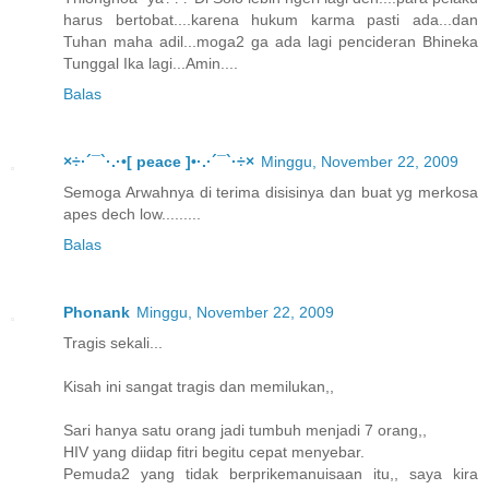
harus bertobat....karena hukum karma pasti ada...dan
Tuhan maha adil...moga2 ga ada lagi pencideran Bhineka
Tunggal Ika lagi...Amin....
Balas
×÷·´¯`·.·•[ peace ]•·.·´¯`·÷×
Minggu, November 22, 2009
Semoga Arwahnya di terima disisinya dan buat yg merkosa
apes dech low.........
Balas
Phonank
Minggu, November 22, 2009
Tragis sekali...
Kisah ini sangat tragis dan memilukan,,
Sari hanya satu orang jadi tumbuh menjadi 7 orang,,
HIV yang diidap fitri begitu cepat menyebar.
Pemuda2 yang tidak berprikemanuisaan itu,, saya kira