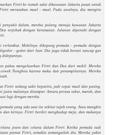
tarkan Firtri ke rumah sakit dikawasan Jakarta pusat untuk
 Firtri merasakan mual - mual. Pada awalnya, dia mengira
hli penyakit dalam, mereka pulang menuju kawasan Jakarta
i Dea terjebak dengan keramaian. Jalanan dipenuhi dengan
ni.
pi terlambat. Mobilnya dikepung pemuda - pemuda dengan
igedor - gedor dari luar. Dia juga tidak berani tancap gas
g didepannya.
an paksa mengeluarkan Firtri dan Dea dari mobil. Mereka
h cewek Tionghoa karena muka dan penampilannya. Mereka
isah.
ut Firtri sedang sakit hepatitis, jadi cepat mual dan pusing.
pi jusru mulutnya ditampar. Antara perasa takut, marah, dan
kusi lagi dengan mereka.
emuda yang ada saat itu sekitar tujuh orang. Atau mungkin
 dan kirinya. Firtri berdiri menghadap meja, dan mukanya
lana jeans dan celana dalam Firtri. Ketika pemuda tadi
atas pantat Firtri, semakin semangatlah dia. Mereka yakin