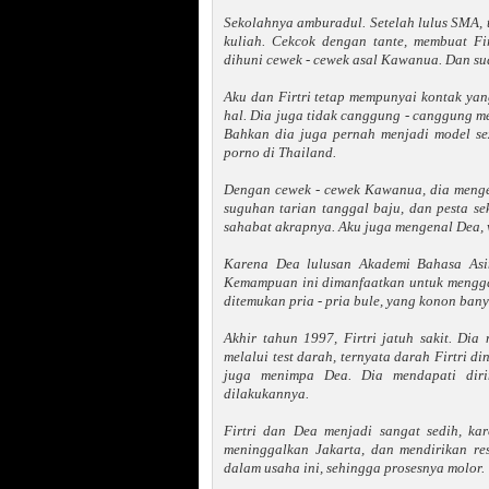
Sekolahnya amburadul. Setelah lulus SMA, ta
kuliah. Cekcok dengan tante, membuat Fi
dihuni cewek - cewek asal Kawanua. Dan sud
Aku dan Firtri tetap mempunyai kontak yang
hal. Dia juga tidak canggung - canggung m
Bahkan dia juga pernah menjadi model sexy
porno di Thailand.
Dengan cewek - cewek Kawanua, dia menge
suguhan tarian tanggal baju, dan pesta se
sahabat akrapnya. Aku juga mengenal Dea, 
Karena Dea lulusan Akademi Bahasa Asi
Kemampuan ini dimanfaatkan untuk menggae
ditemukan pria - pria bule, yang konon bany
Akhir tahun 1997, Firtri jatuh sakit. Dia 
melalui test darah, ternyata darah Firtri 
juga menimpa Dea. Dia mendapati diri
dilakukannya.
Firtri dan Dea menjadi sangat sedih, ka
meninggalkan Jakarta, dan mendirikan re
dalam usaha ini, sehingga prosesnya molor.