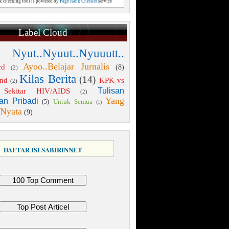
nk checking tool is powered by
Page Rank Checker
service
Label Cloud
 Nyut..Nyuut..Nyuuutt..
Ayoo..Belajar Jurnalis
rd
(8)
(2)
Kilas Berita
(14)
end
KPK vs
(2)
Tulisan
Sekitar HIV/AIDS
(2)
Yang
an Pribadi
Untuk Semua
(5)
(1)
 Nyata
(9)
DAFTAR ISI SABIRINNET