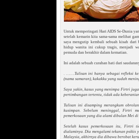
Untuk memperingati Hari AIDS Se-Dunia yan
setelah kemarin kita sama-sama melihat ga
saya mengutip kembali sebuah kisah dari 
hidup wanita ini cukup tragis, menjadi w
pemuda dan berakhir dalam kematian.
Ini adalah sebuah curahan hati dari saudara
.
…….Tulisan ini hanya sebagai refleksi k
(nama samaran), kakakku yang sudah menin
Saya yakin, kasus yang menimpa Firtri juga
pertimbangan tertentu, tidak ada keberani
Tulisan ini disamping merangkum obrolan
kusimpan. Sebelum meninggal, Firtri 
pemerkosaan yang dia alami dibulan Mei di 
Setelah kasus pemerkosaan itu, Firtri 
dialaminya. Dia mengalami tekanan psikis y
Malaysia, akhirnya dia dibawa berobat keru