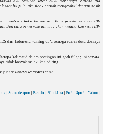
 banyak aku temukan lewat buku hariannya. Karena dia
k saat itu pula, aku tidak pernah mengetahui dengan nasib
an membaca buku harian ini. Yaitu penularan virus HIV
ni. Dan para pemerkosa ini, juga akan menularkan virus HIV
AIDS dari Indonesia, teriring do’a semoga semua dosa-dosanya
rapa kalimat didalam postingan ini agak fulgar, ini semata-
saya tidak banyak melakukan editing.
://majalahdewadewi.wordpress.com/
o.us
|
Stumbleupon
|
Reddit
|
BlinkList
|
Furl
|
Spurl
|
Yahoo
|