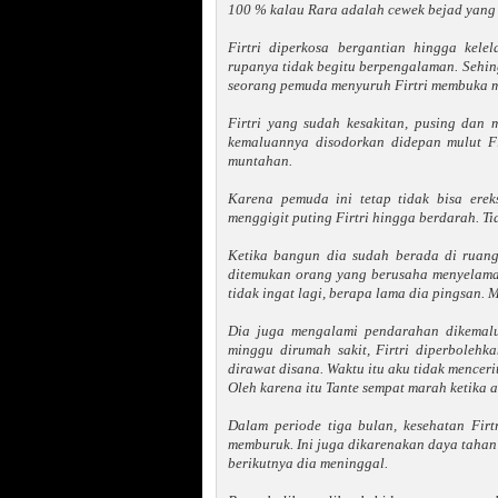
100 % kalau Rara adalah cewek bejad yang 
Firtri diperkosa bergantian hingga kel
rupanya tidak begitu berpengalaman. Sehing
seorang pemuda menyuruh Firtri membuka m
Firtri yang sudah kesakitan, pusing dan
kemaluannya disodorkan didepan mulut Fi
muntahan.
Karena pemuda ini tetap tidak bisa ere
menggigit puting Firtri hingga berdarah. Tid
Ketika bangun dia sudah berada di ruang
ditemukan orang yang berusaha menyelamat
tidak ingat lagi, berapa lama dia pingsan. 
Dia juga mengalami pendarahan dikemalu
minggu dirumah sakit, Firtri diperbolehka
dirawat disana. Waktu itu aku tidak mencerit
Oleh karena itu Tante sempat marah ketika a
Dalam periode tiga bulan, kesehatan Firt
memburuk. Ini juga dikarenakan daya tahan 
berikutnya dia meninggal.