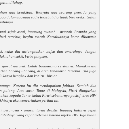
patut dilahap.
elahan dan kesakitan. Ternyata ada seorang pemuda yang
ga dalam suasana sadis tersebut dia tidak bisa ereksi. Salah
ulutnya.
 mual sejak awal, langsung muntah - muntah. Pemuda yang
rtri tersebut, begitu marah. Kemaluannya kotor dilumurin
ksi, maka dia melampiaskan nafsu dan amarahnya dengan
ak tahan sakit, Firtri pingsan.
 gawat darurat. Entah bagaimana ceritanya. Mungkin dia
kan barang - barang, di area kebakaran tersebut. Dia juga
Mukanya bengkak dan kebiru - biruan.
annya. Karena itu dia mendapatkan jahitan. Setelah dua
n pulang. Atas saran Tante di Malaysia, Firtri dianjurkan
akan kepada Tante, kalau Firtri sebenarnya positif virus HIV.
khirnya aku menceritakan perihal ini.
ri berangsur - angsur turun drastis. Radang hatinya cepat
tubuhnya yang cepat melemah karena infeksi HIV. Tiga bulan