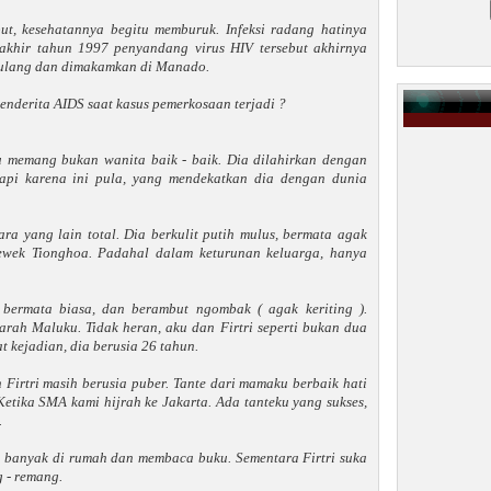
ebut, kesehatannya begitu memburuk. Infeksi radang hatinya
 akhir tahun 1997 penyandang virus HIV tersebut akhirnya
pulang dan dimakamkan di Manado.
enderita AIDS saat kasus pemerkosaan terjadi ?
u memang bukan wanita baik - baik. Dia dilahirkan dengan
api karena ini pula, yang mendekatkan dia dengan dunia
ra yang lain total. Dia berkulit putih mulus, bermata agak
 cewek Tionghoa. Padahal dalam keturunan keluarga, hanya
 bermata biasa, dan berambut ngombak ( agak keriting ).
ah Maluku. Tidak heran, aku dan Firtri seperti bukan dua
t kejadian, dia berusia 26 tahun.
Firtri masih berusia puber. Tante dari mamaku berbaik hati
tika SMA kami hijrah ke Jakarta. Ada tanteku yang sukses,
.
g banyak di rumah dan membaca buku. Sementara Firtri suka
g - remang.