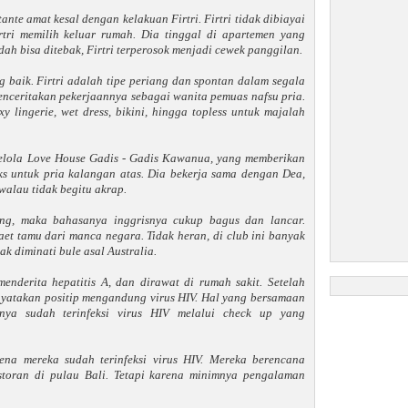
nte amat kesal dengan kelakuan Firtri. Firtri tidak dibiayai
rtri memilih keluar rumah. Dia tinggal di apartemen yang
ah bisa ditebak, Firtri terperosok menjadi cewek panggilan.
 baik. Firtri adalah tipe periang dan spontan dalam segala
enceritakan pekerjaannya sebagai wanita pemuas nafsu pria.
 lingerie, wet dress, bikini, hingga topless untuk majalah
lola Love House Gadis - Gadis Kawanua, yang memberikan
ks untuk pria kalangan atas. Dia bekerja sama dengan Dea,
walau tidak begitu akrap.
ng, maka bahasanya inggrisnya cukup bagus dan lancar.
t tamu dari manca negara. Tidak heran, di club ini banyak
ak diminati bule asal Australia.
menderita hepatitis A, dan dirawat di rumah sakit. Setelah
dinyatakan positip mengandung virus HIV. Hal yang bersamaan
nya sudah terinfeksi virus HIV melalui check up yang
rena mereka sudah terinfeksi virus HIV. Mereka berencana
storan di pulau Bali. Tetapi karena minimnya pengalaman