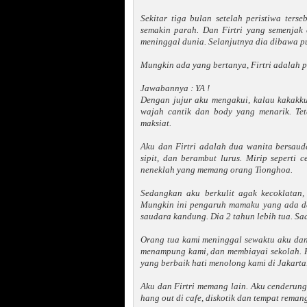
Sekitar tiga bulan setelah peristiwa ters
semakin parah. Dan Firtri yang semenjak
meninggal dunia. Selanjutnya dia dibawa 
Mungkin ada yang bertanya, Firtri adalah p
Jawabannya : YA !
Dengan jujur aku mengakui, kalau kakakk
wajah cantik dan body yang menarik. Tet
maksiat.
Aku dan Firtri adalah dua wanita bersauda
sipit, dan berambut lurus. Mirip seperti
neneklah yang memang orang Tionghoa.
Sedangkan aku berkulit agak kecoklatan,
Mungkin ini pengaruh mamaku yang ada dar
saudara kandung. Dia 2 tahun lebih tua. Saa
Orang tua kami meninggal sewaktu aku dan 
menampung kami, dan membiayai sekolah. Ke
yang berbaik hati menolong kami di Jakarta
Aku dan Firtri memang lain. Aku cenderun
hang out di cafe, diskotik dan tempat reman