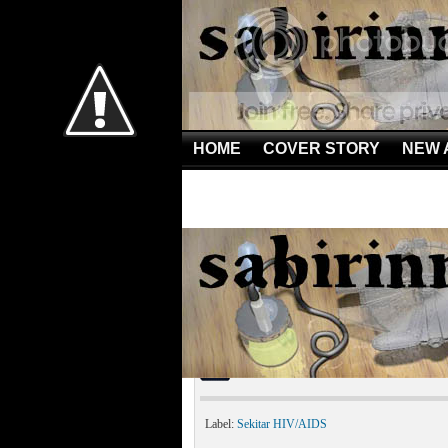
HOME
COVER STORY
NEW 
Home
»
Sekitar HIV/AIDS
»
Kisah Hidup Penderita AI
Kisah Hidup Penderita 
Label:
Sekitar HIV/AIDS