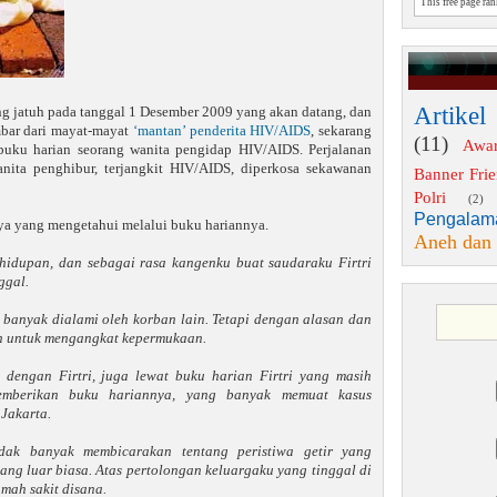
This free page ra
Artikel
g jatuh pada tanggal 1 Desember 2009 yang akan datang, dan
mbar dari mayat-mayat
‘mantan’ penderita HIV/AIDS
, sekarang
(11)
Awa
buku harian seorang wanita pengidap HIV/AIDS. Perjalanan
anita penghibur, terjangkit HIV/AIDS, diperkosa sekawanan
Banner Fri
Polri
(2)
Pengalam
nya yang mengetahui melalui buku hariannya.
Aneh dan
ehidupan, dan sebagai rasa kangenku buat saudaraku Firtri
ggal.
 banyak dialami oleh korban lain. Tetapi dengan alasan dan
an untuk mengangkat kepermukaan.
 dengan Firtri, juga lewat buku harian Firtri yang masih
memberikan buku hariannya, yang banyak memuat kasus
Jakarta.
tidak banyak membicarakan tentang peristiwa getir yang
ang luar biasa. Atas pertolongan keluargaku yang tinggal di
mah sakit disana.