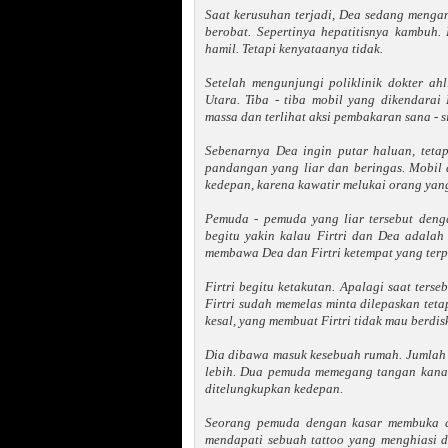
Saat kerusuhan terjadi, Dea sedang mengan
berobat. Sepertinya hepatitisnya kambuh.
hamil. Tetapi kenyataanya tidak.
Setelah mengunjungi poliklinik dokter a
Utara. Tiba - tiba mobil yang dikendara
massa dan terlihat aksi pembakaran sana - si
Sebenarnya Dea ingin putar haluan, teta
pandangan yang liar dan beringas. Mobil d
kedepan, karena kawatir melukai orang yan
Pemuda - pemuda yang liar tersebut deng
begitu yakin kalau Firtri dan Dea adala
membawa Dea dan Firtri ketempat yang terp
Firtri begitu ketakutan. Apalagi saat terseb
Firtri sudah memelas minta dilepaskan teta
kesal, yang membuat Firtri tidak mau berdis
Dia dibawa masuk kesebuah rumah. Jumlah p
lebih. Dua pemuda memegang tangan kanan
ditelungkupkan kedepan.
Seorang pemuda dengan kasar membuka ce
mendapati sebuah tattoo yang menghiasi di