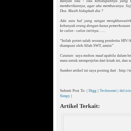
Banyak liku - liku kehidupannya yang
memberikannya, agar aku membacanya. Seja
Dea. Masih hidupkah dia ?
Ada satu hal yang sangat mengkhawatirk
kebanyak orang dengan kasus pemerkosaan i
ke calon - calon istrinya……
“Inilah potret salah seorang penderita HIV/
diampuni oleh Allah SWT, amiin”
Catatan:
saya mohon maaf apabila dalam bebe
mata untuk memperjelas dari kisah ini, dan 
Sumber artikel ini saya posting dari : http
Submit Post To: |
Digg
|
Technorati
|
del.ici
Simpy
|
Artikel Terkait: