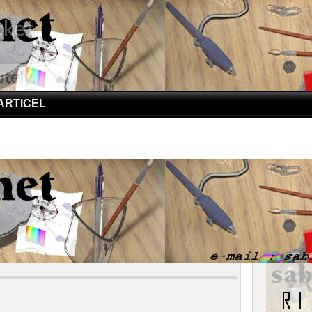
ARTICEL
DS | Curhat Cintia Untuk Saudaranya
AIDS | Curhat Cintia Untuk Saudaranya