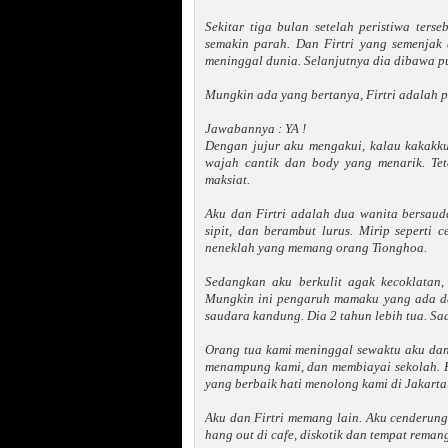
Sekitar tiga bulan setelah peristiwa ters
semakin parah. Dan Firtri yang semenjak
meninggal dunia. Selanjutnya dia dibawa 
Mungkin ada yang bertanya, Firtri adalah p
Jawabannya : YA !
Dengan jujur aku mengakui, kalau kakakk
wajah cantik dan body yang menarik. Tet
maksiat.
Aku dan Firtri adalah dua wanita bersauda
sipit, dan berambut lurus. Mirip seperti
neneklah yang memang orang Tionghoa.
Sedangkan aku berkulit agak kecoklatan,
Mungkin ini pengaruh mamaku yang ada dar
saudara kandung. Dia 2 tahun lebih tua. Saa
Orang tua kami meninggal sewaktu aku dan 
menampung kami, dan membiayai sekolah. Ke
yang berbaik hati menolong kami di Jakarta
Aku dan Firtri memang lain. Aku cenderun
hang out di cafe, diskotik dan tempat reman