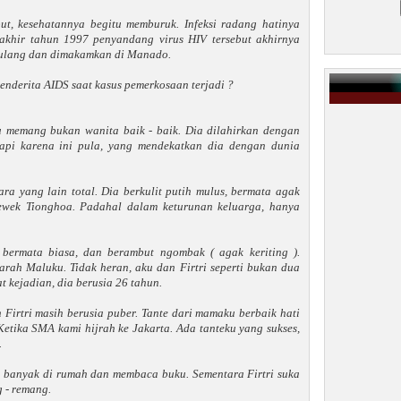
ebut, kesehatannya begitu memburuk. Infeksi radang hatinya
 akhir tahun 1997 penyandang virus HIV tersebut akhirnya
pulang dan dimakamkan di Manado.
enderita AIDS saat kasus pemerkosaan terjadi ?
u memang bukan wanita baik - baik. Dia dilahirkan dengan
api karena ini pula, yang mendekatkan dia dengan dunia
ra yang lain total. Dia berkulit putih mulus, bermata agak
 cewek Tionghoa. Padahal dalam keturunan keluarga, hanya
 bermata biasa, dan berambut ngombak ( agak keriting ).
ah Maluku. Tidak heran, aku dan Firtri seperti bukan dua
t kejadian, dia berusia 26 tahun.
Firtri masih berusia puber. Tante dari mamaku berbaik hati
tika SMA kami hijrah ke Jakarta. Ada tanteku yang sukses,
.
g banyak di rumah dan membaca buku. Sementara Firtri suka
g - remang.