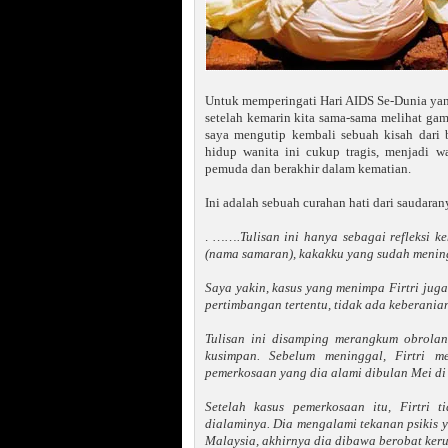
Untuk memperingati Hari AIDS Se-Dunia yan
setelah kemarin kita sama-sama melihat ga
saya mengutip kembali sebuah kisah dari 
hidup wanita ini cukup tragis, menjadi w
pemuda dan berakhir dalam kematian.
Ini adalah sebuah curahan hati dari saudara
.
…….Tulisan ini hanya sebagai refleksi k
(nama samaran), kakakku yang sudah menin
Saya yakin, kasus yang menimpa Firtri juga
pertimbangan tertentu, tidak ada keberani
Tulisan ini disamping merangkum obrolan
kusimpan. Sebelum meninggal, Firtri 
pemerkosaan yang dia alami dibulan Mei di 
Setelah kasus pemerkosaan itu, Firtri 
dialaminya. Dia mengalami tekanan psikis y
Malaysia, akhirnya dia dibawa berobat keru