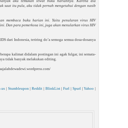
 banyak aku temukan lewat buku hariannya. Karena dia
k saat itu pula, aku tidak pernah mengetahui dengan nasib
an membaca buku harian ini. Yaitu penularan virus HIV
ni. Dan para pemerkosa ini, juga akan menularkan virus HIV
AIDS dari Indonesia, teriring do’a semoga semua dosa-dosanya
rapa kalimat didalam postingan ini agak fulgar, ini semata-
saya tidak banyak melakukan editing.
://majalahdewadewi.wordpress.com/
o.us
|
Stumbleupon
|
Reddit
|
BlinkList
|
Furl
|
Spurl
|
Yahoo
|