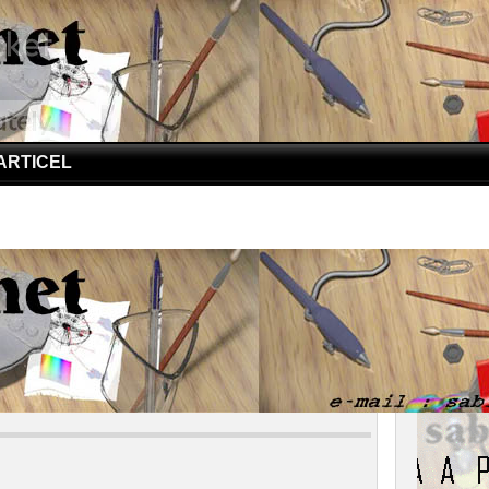
ARTICEL
DS | Curhat Cintia Untuk Saudaranya
AIDS | Curhat Cintia Untuk Saudaranya