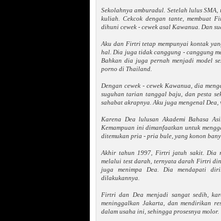
Sekolahnya amburadul. Setelah lulus SMA, ta
kuliah. Cekcok dengan tante, membuat Fi
dihuni cewek - cewek asal Kawanua. Dan sud
Aku dan Firtri tetap mempunyai kontak yang
hal. Dia juga tidak canggung - canggung m
Bahkan dia juga pernah menjadi model sexy
porno di Thailand.
Dengan cewek - cewek Kawanua, dia menge
suguhan tarian tanggal baju, dan pesta se
sahabat akrapnya. Aku juga mengenal Dea, 
Karena Dea lulusan Akademi Bahasa Asi
Kemampuan ini dimanfaatkan untuk menggae
ditemukan pria - pria bule, yang konon bany
Akhir tahun 1997, Firtri jatuh sakit. Dia 
melalui test darah, ternyata darah Firtri 
juga menimpa Dea. Dia mendapati diri
dilakukannya.
Firtri dan Dea menjadi sangat sedih, ka
meninggalkan Jakarta, dan mendirikan re
dalam usaha ini, sehingga prosesnya molor.