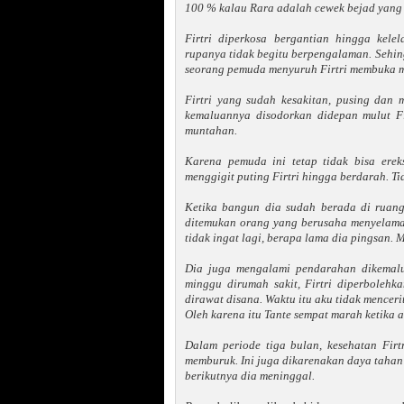
100 % kalau Rara adalah cewek bejad yang 
Firtri diperkosa bergantian hingga kel
rupanya tidak begitu berpengalaman. Sehing
seorang pemuda menyuruh Firtri membuka m
Firtri yang sudah kesakitan, pusing dan
kemaluannya disodorkan didepan mulut Fi
muntahan.
Karena pemuda ini tetap tidak bisa ere
menggigit puting Firtri hingga berdarah. Tid
Ketika bangun dia sudah berada di ruang
ditemukan orang yang berusaha menyelamat
tidak ingat lagi, berapa lama dia pingsan. 
Dia juga mengalami pendarahan dikemalu
minggu dirumah sakit, Firtri diperbolehka
dirawat disana. Waktu itu aku tidak mencerit
Oleh karena itu Tante sempat marah ketika a
Dalam periode tiga bulan, kesehatan Firt
memburuk. Ini juga dikarenakan daya tahan 
berikutnya dia meninggal.