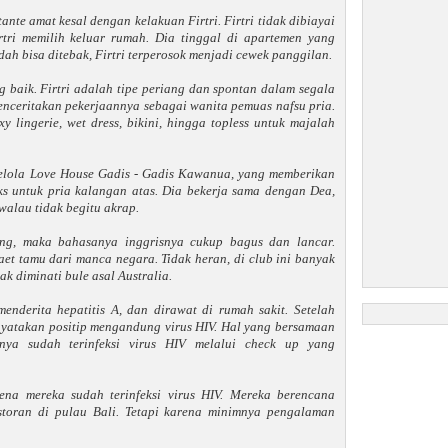
nte amat kesal dengan kelakuan Firtri. Firtri tidak dibiayai
rtri memilih keluar rumah. Dia tinggal di apartemen yang
ah bisa ditebak, Firtri terperosok menjadi cewek panggilan.
 baik. Firtri adalah tipe periang dan spontan dalam segala
enceritakan pekerjaannya sebagai wanita pemuas nafsu pria.
 lingerie, wet dress, bikini, hingga topless untuk majalah
lola Love House Gadis - Gadis Kawanua, yang memberikan
ks untuk pria kalangan atas. Dia bekerja sama dengan Dea,
walau tidak begitu akrap.
ng, maka bahasanya inggrisnya cukup bagus dan lancar.
t tamu dari manca negara. Tidak heran, di club ini banyak
ak diminati bule asal Australia.
menderita hepatitis A, dan dirawat di rumah sakit. Setelah
dinyatakan positip mengandung virus HIV. Hal yang bersamaan
nya sudah terinfeksi virus HIV melalui check up yang
rena mereka sudah terinfeksi virus HIV. Mereka berencana
storan di pulau Bali. Tetapi karena minimnya pengalaman