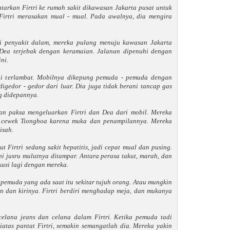
tarkan Firtri ke rumah sakit dikawasan Jakarta pusat untuk
 Firtri merasakan mual - mual. Pada awalnya, dia mengira
hli penyakit dalam, mereka pulang menuju kawasan Jakarta
i Dea terjebak dengan keramaian. Jalanan dipenuhi dengan
ni.
pi terlambat. Mobilnya dikepung pemuda - pemuda dengan
igedor - gedor dari luar. Dia juga tidak berani tancap gas
g didepannya.
an paksa mengeluarkan Firtri dan Dea dari mobil. Mereka
h cewek Tionghoa karena muka dan penampilannya. Mereka
isah.
ut Firtri sedang sakit hepatitis, jadi cepat mual dan pusing.
pi jusru mulutnya ditampar. Antara perasa takut, marah, dan
kusi lagi dengan mereka.
emuda yang ada saat itu sekitar tujuh orang. Atau mungkin
 dan kirinya. Firtri berdiri menghadap meja, dan mukanya
lana jeans dan celana dalam Firtri. Ketika pemuda tadi
atas pantat Firtri, semakin semangatlah dia. Mereka yakin