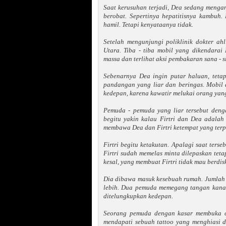
Saat kerusuhan terjadi, Dea sedang mengan
berobat. Sepertinya hepatitisnya kambuh.
hamil. Tetapi kenyataanya tidak.
Setelah mengunjungi poliklinik dokter a
Utara. Tiba - tiba mobil yang dikendara
massa dan terlihat aksi pembakaran sana - si
Sebenarnya Dea ingin putar haluan, teta
pandangan yang liar dan beringas. Mobil d
kedepan, karena kawatir melukai orang yan
Pemuda - pemuda yang liar tersebut deng
begitu yakin kalau Firtri dan Dea adala
membawa Dea dan Firtri ketempat yang terp
Firtri begitu ketakutan. Apalagi saat terseb
Firtri sudah memelas minta dilepaskan teta
kesal, yang membuat Firtri tidak mau berdis
Dia dibawa masuk kesebuah rumah. Jumlah p
lebih. Dua pemuda memegang tangan kanan
ditelungkupkan kedepan.
Seorang pemuda dengan kasar membuka ce
mendapati sebuah tattoo yang menghiasi di