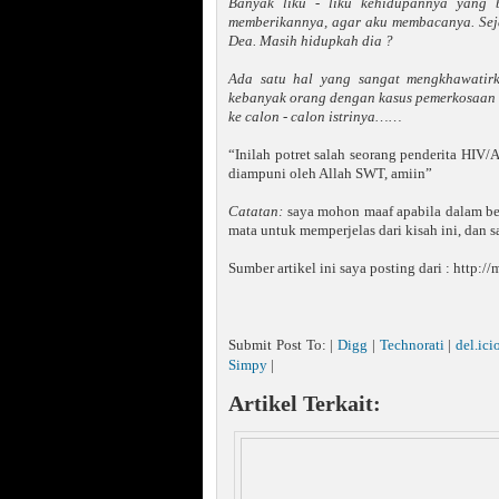
Banyak liku - liku kehidupannya yang
memberikannya, agar aku membacanya. Seja
Dea. Masih hidupkah dia ?
Ada satu hal yang sangat mengkhawatirk
kebanyak orang dengan kasus pemerkosaan i
ke calon - calon istrinya……
“Inilah potret salah seorang penderita HIV/
diampuni oleh Allah SWT, amiin”
Catatan:
saya mohon maaf apabila dalam bebe
mata untuk memperjelas dari kisah ini, dan 
Sumber artikel ini saya posting dari : http
Submit Post To: |
Digg
|
Technorati
|
del.ici
Simpy
|
Artikel Terkait: