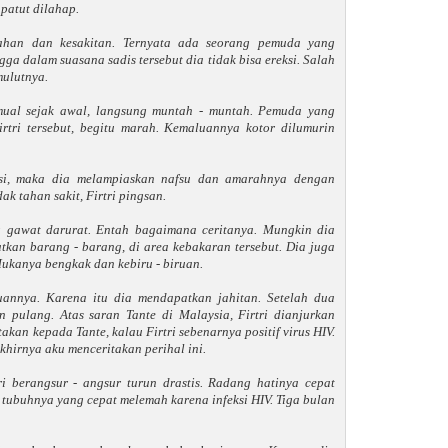
patut dilahap.
elahan dan kesakitan. Ternyata ada seorang pemuda yang
ga dalam suasana sadis tersebut dia tidak bisa ereksi. Salah
ulutnya.
 mual sejak awal, langsung muntah - muntah. Pemuda yang
rtri tersebut, begitu marah. Kemaluannya kotor dilumurin
ksi, maka dia melampiaskan nafsu dan amarahnya dengan
ak tahan sakit, Firtri pingsan.
 gawat darurat. Entah bagaimana ceritanya. Mungkin dia
kan barang - barang, di area kebakaran tersebut. Dia juga
Mukanya bengkak dan kebiru - biruan.
annya. Karena itu dia mendapatkan jahitan. Setelah dua
n pulang. Atas saran Tante di Malaysia, Firtri dianjurkan
akan kepada Tante, kalau Firtri sebenarnya positif virus HIV.
khirnya aku menceritakan perihal ini.
ri berangsur - angsur turun drastis. Radang hatinya cepat
tubuhnya yang cepat melemah karena infeksi HIV. Tiga bulan