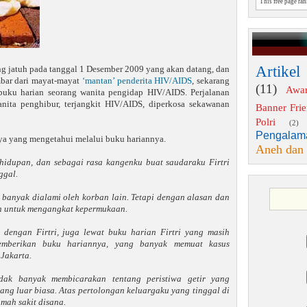
This free page ra
Artikel
g jatuh pada tanggal 1 Desember 2009 yang akan datang, dan
mbar dari mayat-mayat
‘mantan’ penderita HIV/AIDS
, sekarang
(11)
Awa
buku harian seorang wanita pengidap HIV/AIDS. Perjalanan
anita penghibur, terjangkit HIV/AIDS, diperkosa sekawanan
Banner Fri
Polri
(2)
Pengalam
nya yang mengetahui melalui buku hariannya.
Aneh dan
ehidupan, dan sebagai rasa kangenku buat saudaraku Firtri
ggal.
 banyak dialami oleh korban lain. Tetapi dengan alasan dan
an untuk mengangkat kepermukaan.
 dengan Firtri, juga lewat buku harian Firtri yang masih
memberikan buku hariannya, yang banyak memuat kasus
Jakarta.
tidak banyak membicarakan tentang peristiwa getir yang
ang luar biasa. Atas pertolongan keluargaku yang tinggal di
mah sakit disana.