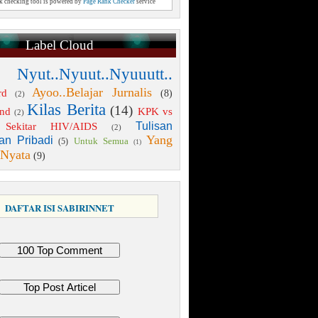
nk checking tool is powered by
Page Rank Checker
service
Label Cloud
 Nyut..Nyuut..Nyuuutt..
Ayoo..Belajar Jurnalis
rd
(8)
(2)
Kilas Berita
(14)
end
KPK vs
(2)
Tulisan
Sekitar HIV/AIDS
(2)
Yang
an Pribadi
Untuk Semua
(5)
(1)
 Nyata
(9)
DAFTAR ISI SABIRINNET