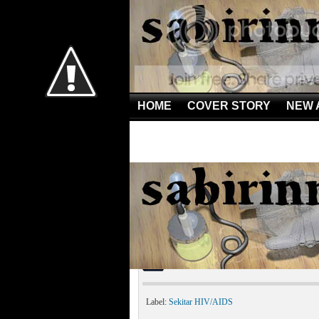
HOME
COVER STORY
NEW 
Home
»
Sekitar HIV/AIDS
»
Kisah Hidup Penderita AI
Kisah Hidup Penderita 
Label:
Sekitar HIV/AIDS