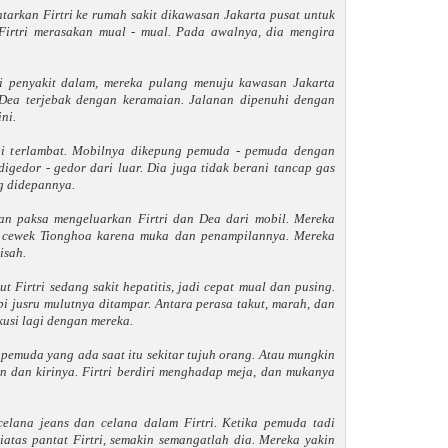
tarkan Firtri ke rumah sakit dikawasan Jakarta pusat untuk
 Firtri merasakan mual - mual. Pada awalnya, dia mengira
hli penyakit dalam, mereka pulang menuju kawasan Jakarta
i Dea terjebak dengan keramaian. Jalanan dipenuhi dengan
ni.
pi terlambat. Mobilnya dikepung pemuda - pemuda dengan
igedor - gedor dari luar. Dia juga tidak berani tancap gas
g didepannya.
an paksa mengeluarkan Firtri dan Dea dari mobil. Mereka
h cewek Tionghoa karena muka dan penampilannya. Mereka
isah.
ut Firtri sedang sakit hepatitis, jadi cepat mual dan pusing.
pi jusru mulutnya ditampar. Antara perasa takut, marah, dan
kusi lagi dengan mereka.
emuda yang ada saat itu sekitar tujuh orang. Atau mungkin
 dan kirinya. Firtri berdiri menghadap meja, dan mukanya
lana jeans dan celana dalam Firtri. Ketika pemuda tadi
atas pantat Firtri, semakin semangatlah dia. Mereka yakin