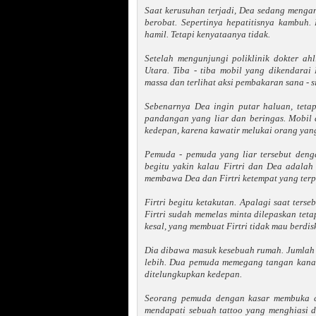
Saat kerusuhan terjadi, Dea sedang mengan
berobat. Sepertinya hepatitisnya kambuh.
hamil. Tetapi kenyataanya tidak.
Setelah mengunjungi poliklinik dokter a
Utara. Tiba - tiba mobil yang dikendara
massa dan terlihat aksi pembakaran sana - si
Sebenarnya Dea ingin putar haluan, teta
pandangan yang liar dan beringas. Mobil d
kedepan, karena kawatir melukai orang yan
Pemuda - pemuda yang liar tersebut deng
begitu yakin kalau Firtri dan Dea adala
membawa Dea dan Firtri ketempat yang terp
Firtri begitu ketakutan. Apalagi saat terseb
Firtri sudah memelas minta dilepaskan teta
kesal, yang membuat Firtri tidak mau berdis
Dia dibawa masuk kesebuah rumah. Jumlah p
lebih. Dua pemuda memegang tangan kanan
ditelungkupkan kedepan.
Seorang pemuda dengan kasar membuka ce
mendapati sebuah tattoo yang menghiasi di