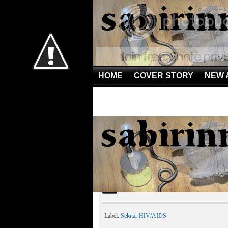
HOME
COVER STORY
NEW 
Home
»
Sekitar HIV/AIDS
»
Kisah Hidup Penderita AI
Kisah Hidup Penderita 
Label:
Sekitar HIV/AIDS