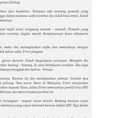
patut dilahap.
elahan dan kesakitan. Ternyata ada seorang pemuda yang
ga dalam suasana sadis tersebut dia tidak bisa ereksi. Salah
ulutnya.
 mual sejak awal, langsung muntah - muntah. Pemuda yang
rtri tersebut, begitu marah. Kemaluannya kotor dilumurin
ksi, maka dia melampiaskan nafsu dan amarahnya dengan
ak tahan sakit, Firtri pingsan.
 gawat darurat. Entah bagaimana ceritanya. Mungkin dia
kan barang - barang, di area kebakaran tersebut. Dia juga
Mukanya bengkak dan kebiru - biruan.
annya. Karena itu dia mendapatkan jahitan. Setelah dua
n pulang. Atas saran Tante di Malaysia, Firtri dianjurkan
akan kepada Tante, kalau Firtri sebenarnya positif virus HIV.
khirnya aku menceritakan perihal ini.
ri berangsur - angsur turun drastis. Radang hatinya cepat
tubuhnya yang cepat melemah karena infeksi HIV. Tiga bulan