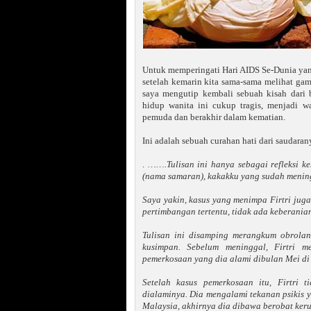
Untuk memperingati Hari AIDS Se-Dunia yan
setelah kemarin kita sama-sama melihat ga
saya mengutip kembali sebuah kisah dari 
hidup wanita ini cukup tragis, menjadi w
pemuda dan berakhir dalam kematian.
Ini adalah sebuah curahan hati dari saudara
.
…….Tulisan ini hanya sebagai refleksi k
(nama samaran), kakakku yang sudah menin
Saya yakin, kasus yang menimpa Firtri juga
pertimbangan tertentu, tidak ada keberani
Tulisan ini disamping merangkum obrolan
kusimpan. Sebelum meninggal, Firtri 
pemerkosaan yang dia alami dibulan Mei di 
Setelah kasus pemerkosaan itu, Firtri 
dialaminya. Dia mengalami tekanan psikis y
Malaysia, akhirnya dia dibawa berobat keru