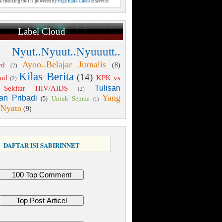
nk checking tool is powered by
Page Rank Checker
service
Label Cloud
 Nyut..Nyuut..Nyuuutt..
Ayoo..Belajar Jurnalis
rd
(8)
(2)
Kilas Berita
(14)
end
KPK vs
(2)
Tulisan
Sekitar HIV/AIDS
(2)
Yang
an Pribadi
Untuk Semua
(5)
(1)
 Nyata
(9)
DAFTAR ISI SABIRINNET