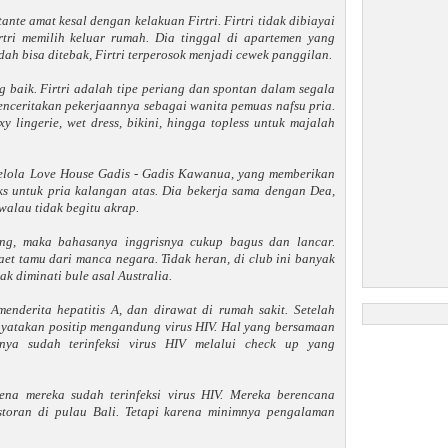
nte amat kesal dengan kelakuan Firtri. Firtri tidak dibiayai
rtri memilih keluar rumah. Dia tinggal di apartemen yang
ah bisa ditebak, Firtri terperosok menjadi cewek panggilan.
 baik. Firtri adalah tipe periang dan spontan dalam segala
enceritakan pekerjaannya sebagai wanita pemuas nafsu pria.
 lingerie, wet dress, bikini, hingga topless untuk majalah
lola Love House Gadis - Gadis Kawanua, yang memberikan
ks untuk pria kalangan atas. Dia bekerja sama dengan Dea,
walau tidak begitu akrap.
ng, maka bahasanya inggrisnya cukup bagus dan lancar.
t tamu dari manca negara. Tidak heran, di club ini banyak
ak diminati bule asal Australia.
menderita hepatitis A, dan dirawat di rumah sakit. Setelah
dinyatakan positip mengandung virus HIV. Hal yang bersamaan
nya sudah terinfeksi virus HIV melalui check up yang
rena mereka sudah terinfeksi virus HIV. Mereka berencana
storan di pulau Bali. Tetapi karena minimnya pengalaman