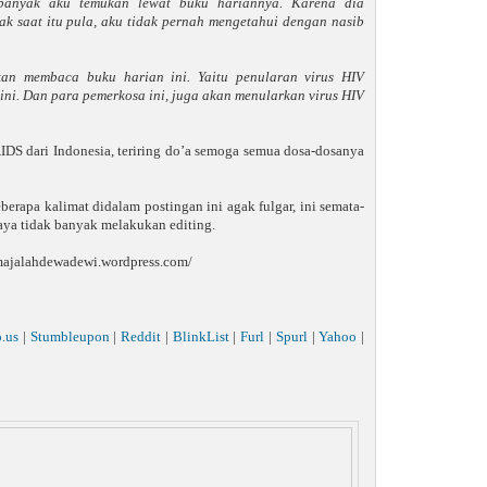
 banyak aku temukan lewat buku hariannya. Karena dia
k saat itu pula, aku tidak pernah mengetahui dengan nasib
an membaca buku harian ini. Yaitu penularan virus HIV
ni. Dan para pemerkosa ini, juga akan menularkan virus HIV
AIDS dari Indonesia, teriring do’a semoga semua dosa-dosanya
rapa kalimat didalam postingan ini agak fulgar, ini semata-
saya tidak banyak melakukan editing.
://majalahdewadewi.wordpress.com/
o.us
|
Stumbleupon
|
Reddit
|
BlinkList
|
Furl
|
Spurl
|
Yahoo
|