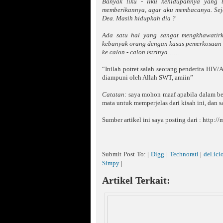
Banyak liku - liku kehidupannya yang
memberikannya, agar aku membacanya. Seja
Dea. Masih hidupkah dia ?
Ada satu hal yang sangat mengkhawatirk
kebanyak orang dengan kasus pemerkosaan i
ke calon - calon istrinya……
“Inilah potret salah seorang penderita HIV/
diampuni oleh Allah SWT, amiin”
Catatan:
saya mohon maaf apabila dalam bebe
mata untuk memperjelas dari kisah ini, dan 
Sumber artikel ini saya posting dari : http
Submit Post To: |
Digg
|
Technorati
|
del.ici
Simpy
|
Artikel Terkait: