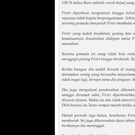
100 % kalau Rara adalah cewek bejad yang 
Firtri diperkosa bergantian hingga kel
rupanya tidak begitu berpengalaman. Sehing
seorang pemuda menyuruh Firtri membuka m
Firtri yang sudah kesakitan, pusing dan
kemaluannya disodorkan didepan mulut Fi
muntahan.
Karena pemuda ini tetap tidak bisa ere
menggigit puting Firtri hingga berdarah. Tid
Ketika bangun dia sudah berada di ruang
ditemukan orang yang berusaha menyelamat
tidak ingat lagi, berapa lama dia pingsan. 
Dia juga mengalami pendarahan dikemalu
minggu dirumah sakit, Firtri diperbolehka
dirawat disana. Waktu itu aku tidak mencerit
Oleh karena itu Tante sempat marah ketika a
Dalam periode tiga bulan, kesehatan Firt
memburuk. Ini juga dikarenakan daya tahan 
berikutnya dia meninggal.