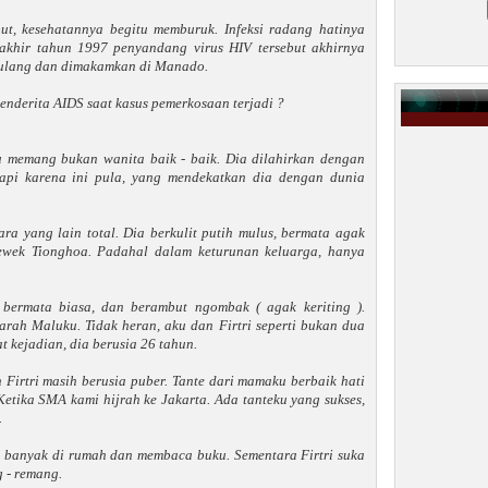
ebut, kesehatannya begitu memburuk. Infeksi radang hatinya
 akhir tahun 1997 penyandang virus HIV tersebut akhirnya
pulang dan dimakamkan di Manado.
enderita AIDS saat kasus pemerkosaan terjadi ?
u memang bukan wanita baik - baik. Dia dilahirkan dengan
api karena ini pula, yang mendekatkan dia dengan dunia
ra yang lain total. Dia berkulit putih mulus, bermata agak
 cewek Tionghoa. Padahal dalam keturunan keluarga, hanya
 bermata biasa, dan berambut ngombak ( agak keriting ).
ah Maluku. Tidak heran, aku dan Firtri seperti bukan dua
t kejadian, dia berusia 26 tahun.
Firtri masih berusia puber. Tante dari mamaku berbaik hati
tika SMA kami hijrah ke Jakarta. Ada tanteku yang sukses,
.
g banyak di rumah dan membaca buku. Sementara Firtri suka
g - remang.