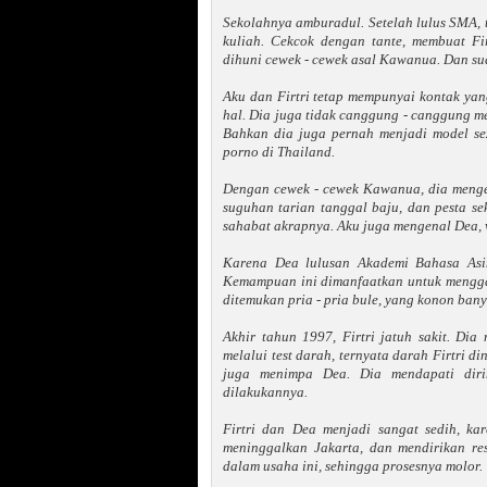
Sekolahnya amburadul. Setelah lulus SMA, ta
kuliah. Cekcok dengan tante, membuat Fi
dihuni cewek - cewek asal Kawanua. Dan sud
Aku dan Firtri tetap mempunyai kontak yang
hal. Dia juga tidak canggung - canggung m
Bahkan dia juga pernah menjadi model sexy
porno di Thailand.
Dengan cewek - cewek Kawanua, dia menge
suguhan tarian tanggal baju, dan pesta se
sahabat akrapnya. Aku juga mengenal Dea, 
Karena Dea lulusan Akademi Bahasa Asi
Kemampuan ini dimanfaatkan untuk menggae
ditemukan pria - pria bule, yang konon bany
Akhir tahun 1997, Firtri jatuh sakit. Dia 
melalui test darah, ternyata darah Firtri 
juga menimpa Dea. Dia mendapati diri
dilakukannya.
Firtri dan Dea menjadi sangat sedih, ka
meninggalkan Jakarta, dan mendirikan re
dalam usaha ini, sehingga prosesnya molor.