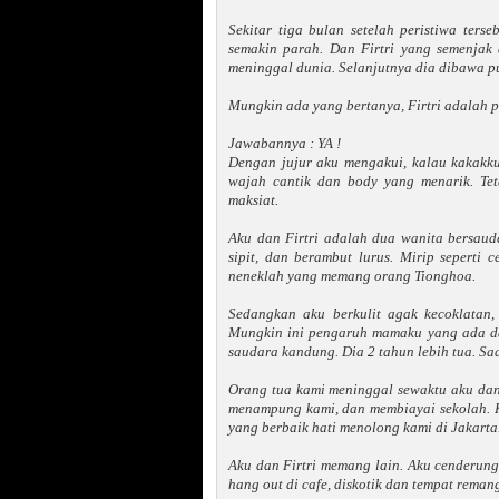
Sekitar tiga bulan setelah peristiwa ters
semakin parah. Dan Firtri yang semenjak
meninggal dunia. Selanjutnya dia dibawa 
Mungkin ada yang bertanya, Firtri adalah p
Jawabannya : YA !
Dengan jujur aku mengakui, kalau kakakk
wajah cantik dan body yang menarik. Tet
maksiat.
Aku dan Firtri adalah dua wanita bersauda
sipit, dan berambut lurus. Mirip seperti
neneklah yang memang orang Tionghoa.
Sedangkan aku berkulit agak kecoklatan,
Mungkin ini pengaruh mamaku yang ada dar
saudara kandung. Dia 2 tahun lebih tua. Saa
Orang tua kami meninggal sewaktu aku dan 
menampung kami, dan membiayai sekolah. Ke
yang berbaik hati menolong kami di Jakarta
Aku dan Firtri memang lain. Aku cenderun
hang out di cafe, diskotik dan tempat reman