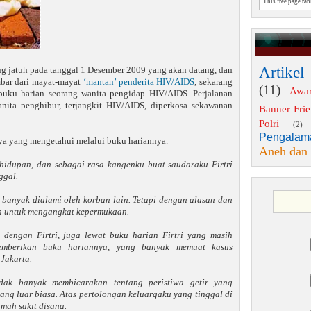
This free page ra
Artikel
g jatuh pada tanggal 1 Desember 2009 yang akan datang, dan
mbar dari mayat-mayat
‘mantan’ penderita HIV/AIDS
, sekarang
(11)
Awa
buku harian seorang wanita pengidap HIV/AIDS. Perjalanan
anita penghibur, terjangkit HIV/AIDS, diperkosa sekawanan
Banner Fri
Polri
(2)
Pengalam
nya yang mengetahui melalui buku hariannya.
Aneh dan
ehidupan, dan sebagai rasa kangenku buat saudaraku Firtri
ggal.
 banyak dialami oleh korban lain. Tetapi dengan alasan dan
an untuk mengangkat kepermukaan.
 dengan Firtri, juga lewat buku harian Firtri yang masih
memberikan buku hariannya, yang banyak memuat kasus
Jakarta.
tidak banyak membicarakan tentang peristiwa getir yang
ang luar biasa. Atas pertolongan keluargaku yang tinggal di
mah sakit disana.