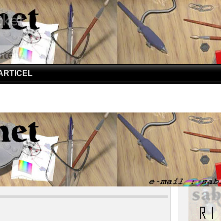
ARTICEL
DS | Curhat Cintia Untuk Saudaranya
AIDS | Curhat Cintia Untuk Saudaranya