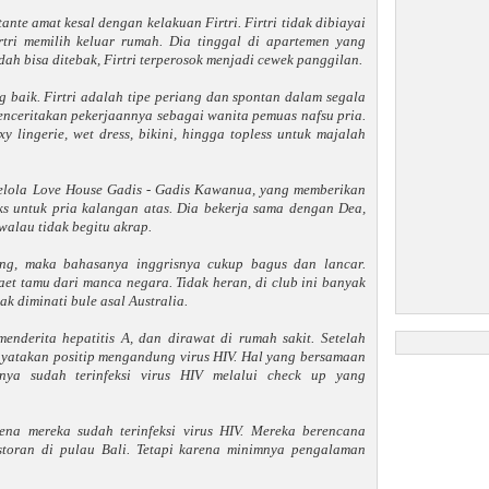
nte amat kesal dengan kelakuan Firtri. Firtri tidak dibiayai
rtri memilih keluar rumah. Dia tinggal di apartemen yang
ah bisa ditebak, Firtri terperosok menjadi cewek panggilan.
 baik. Firtri adalah tipe periang dan spontan dalam segala
enceritakan pekerjaannya sebagai wanita pemuas nafsu pria.
 lingerie, wet dress, bikini, hingga topless untuk majalah
lola Love House Gadis - Gadis Kawanua, yang memberikan
ks untuk pria kalangan atas. Dia bekerja sama dengan Dea,
walau tidak begitu akrap.
ng, maka bahasanya inggrisnya cukup bagus dan lancar.
t tamu dari manca negara. Tidak heran, di club ini banyak
ak diminati bule asal Australia.
menderita hepatitis A, dan dirawat di rumah sakit. Setelah
dinyatakan positip mengandung virus HIV. Hal yang bersamaan
nya sudah terinfeksi virus HIV melalui check up yang
rena mereka sudah terinfeksi virus HIV. Mereka berencana
storan di pulau Bali. Tetapi karena minimnya pengalaman