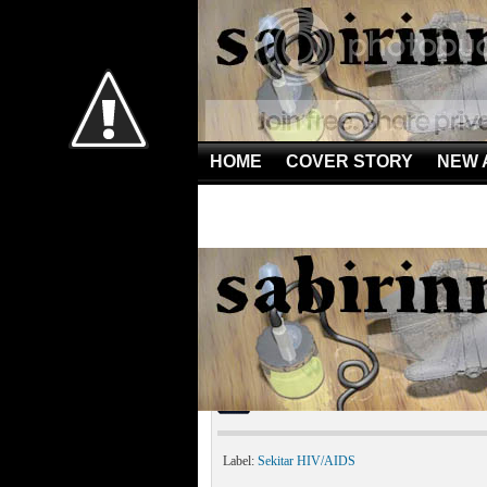
HOME
COVER STORY
NEW 
Home
»
Sekitar HIV/AIDS
»
Kisah Hidup Penderita AI
Kisah Hidup Penderita 
Label:
Sekitar HIV/AIDS