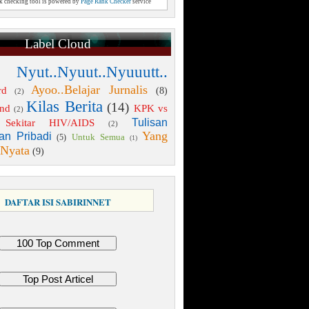
nk checking tool is powered by
Page Rank Checker
service
Label Cloud
 Nyut..Nyuut..Nyuuutt..
Ayoo..Belajar Jurnalis
rd
(8)
(2)
Kilas Berita
(14)
end
KPK vs
(2)
Tulisan
Sekitar HIV/AIDS
(2)
Yang
an Pribadi
Untuk Semua
(5)
(1)
 Nyata
(9)
DAFTAR ISI SABIRINNET