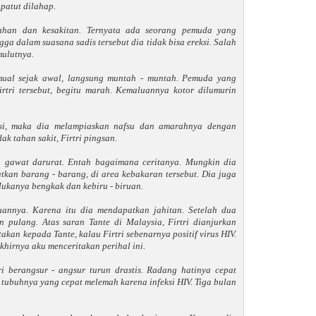
patut dilahap.
elahan dan kesakitan. Ternyata ada seorang pemuda yang
ga dalam suasana sadis tersebut dia tidak bisa ereksi. Salah
ulutnya.
 mual sejak awal, langsung muntah - muntah. Pemuda yang
rtri tersebut, begitu marah. Kemaluannya kotor dilumurin
ksi, maka dia melampiaskan nafsu dan amarahnya dengan
ak tahan sakit, Firtri pingsan.
 gawat darurat. Entah bagaimana ceritanya. Mungkin dia
kan barang - barang, di area kebakaran tersebut. Dia juga
Mukanya bengkak dan kebiru - biruan.
annya. Karena itu dia mendapatkan jahitan. Setelah dua
n pulang. Atas saran Tante di Malaysia, Firtri dianjurkan
akan kepada Tante, kalau Firtri sebenarnya positif virus HIV.
khirnya aku menceritakan perihal ini.
ri berangsur - angsur turun drastis. Radang hatinya cepat
tubuhnya yang cepat melemah karena infeksi HIV. Tiga bulan