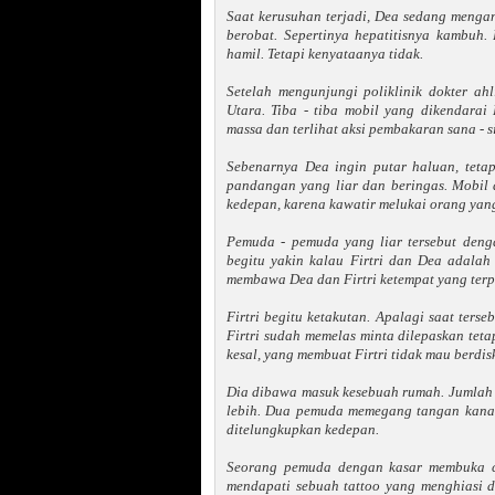
Saat kerusuhan terjadi, Dea sedang mengan
berobat. Sepertinya hepatitisnya kambuh.
hamil. Tetapi kenyataanya tidak.
Setelah mengunjungi poliklinik dokter a
Utara. Tiba - tiba mobil yang dikendara
massa dan terlihat aksi pembakaran sana - si
Sebenarnya Dea ingin putar haluan, teta
pandangan yang liar dan beringas. Mobil d
kedepan, karena kawatir melukai orang yan
Pemuda - pemuda yang liar tersebut deng
begitu yakin kalau Firtri dan Dea adala
membawa Dea dan Firtri ketempat yang terp
Firtri begitu ketakutan. Apalagi saat terseb
Firtri sudah memelas minta dilepaskan teta
kesal, yang membuat Firtri tidak mau berdis
Dia dibawa masuk kesebuah rumah. Jumlah p
lebih. Dua pemuda memegang tangan kanan
ditelungkupkan kedepan.
Seorang pemuda dengan kasar membuka ce
mendapati sebuah tattoo yang menghiasi di