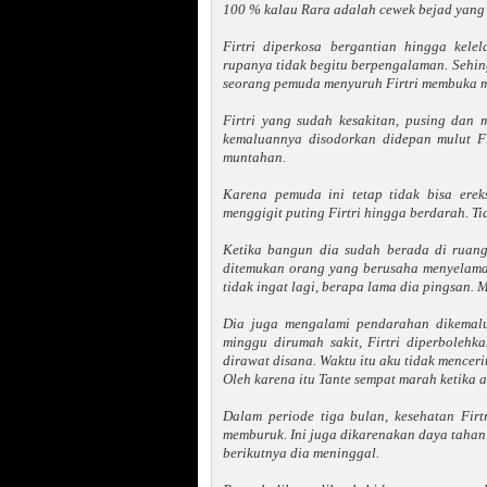
100 % kalau Rara adalah cewek bejad yang 
Firtri diperkosa bergantian hingga kel
rupanya tidak begitu berpengalaman. Sehing
seorang pemuda menyuruh Firtri membuka m
Firtri yang sudah kesakitan, pusing dan
kemaluannya disodorkan didepan mulut Fi
muntahan.
Karena pemuda ini tetap tidak bisa ere
menggigit puting Firtri hingga berdarah. Tid
Ketika bangun dia sudah berada di ruang
ditemukan orang yang berusaha menyelamat
tidak ingat lagi, berapa lama dia pingsan. 
Dia juga mengalami pendarahan dikemalu
minggu dirumah sakit, Firtri diperbolehka
dirawat disana. Waktu itu aku tidak mencerit
Oleh karena itu Tante sempat marah ketika a
Dalam periode tiga bulan, kesehatan Firt
memburuk. Ini juga dikarenakan daya tahan 
berikutnya dia meninggal.