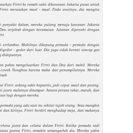
tarkan Firtri ke rumah sakit dikawasan Jakarta pusat untuk
 Firtri merasakan mual - mual. Pada awalnya, dia mengira
hli penyakit dalam, mereka pulang menuju kawasan Jakarta
i Dea terjebak dengan keramaian. Jalanan dipenuhi dengan
ni.
pi terlambat. Mobilnya dikepung pemuda - pemuda dengan
igedor - gedor dari luar. Dia juga tidak berani tancap gas
g didepannya.
an paksa mengeluarkan Firtri dan Dea dari mobil. Mereka
h cewek Tionghoa karena muka dan penampilannya. Mereka
isah.
ut Firtri sedang sakit hepatitis, jadi cepat mual dan pusing.
pi jusru mulutnya ditampar. Antara perasa takut, marah, dan
kusi lagi dengan mereka.
emuda yang ada saat itu sekitar tujuh orang. Atau mungkin
 dan kirinya. Firtri berdiri menghadap meja, dan mukanya
lana jeans dan celana dalam Firtri. Ketika pemuda tadi
atas pantat Firtri, semakin semangatlah dia. Mereka yakin