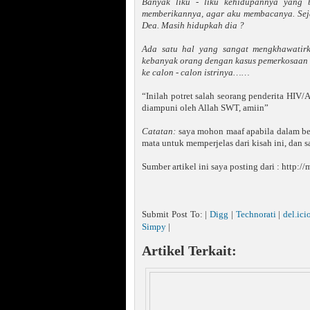
Banyak liku - liku kehidupannya yang
memberikannya, agar aku membacanya. Seja
Dea. Masih hidupkah dia ?
Ada satu hal yang sangat mengkhawatirk
kebanyak orang dengan kasus pemerkosaan i
ke calon - calon istrinya……
“Inilah potret salah seorang penderita HIV/
diampuni oleh Allah SWT, amiin”
Catatan:
saya mohon maaf apabila dalam bebe
mata untuk memperjelas dari kisah ini, dan 
Sumber artikel ini saya posting dari : http
Submit Post To: |
Digg
|
Technorati
|
del.ici
Simpy
|
Artikel Terkait: