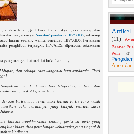
This free page ra
Artikel
g jatuh pada tanggal 1 Desember 2009 yang akan datang, dan
mbar dari mayat-mayat
‘mantan’ penderita HIV/AIDS
, sekarang
(11)
Awa
buku harian seorang wanita pengidap HIV/AIDS. Perjalanan
anita penghibur, terjangkit HIV/AIDS, diperkosa sekawanan
Banner Fri
Polri
(2)
Pengalam
nya yang mengetahui melalui buku hariannya.
Aneh dan
ehidupan, dan sebagai rasa kangenku buat saudaraku Firtri
ggal.
 banyak dialami oleh korban lain. Tetapi dengan alasan dan
an untuk mengangkat kepermukaan.
 dengan Firtri, juga lewat buku harian Firtri yang masih
memberikan buku hariannya, yang banyak memuat kasus
Jakarta.
tidak banyak membicarakan tentang peristiwa getir yang
ang luar biasa. Atas pertolongan keluargaku yang tinggal di
mah sakit disana.