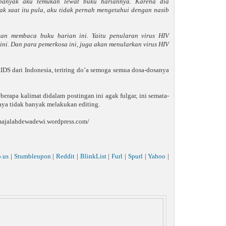
 banyak aku temukan lewat buku hariannya. Karena dia
k saat itu pula, aku tidak pernah mengetahui dengan nasib
an membaca buku harian ini. Yaitu penularan virus HIV
ni. Dan para pemerkosa ini, juga akan menularkan virus HIV
AIDS dari Indonesia, teriring do’a semoga semua dosa-dosanya
rapa kalimat didalam postingan ini agak fulgar, ini semata-
saya tidak banyak melakukan editing.
://majalahdewadewi.wordpress.com/
o.us
|
Stumbleupon
|
Reddit
|
BlinkList
|
Furl
|
Spurl
|
Yahoo
|