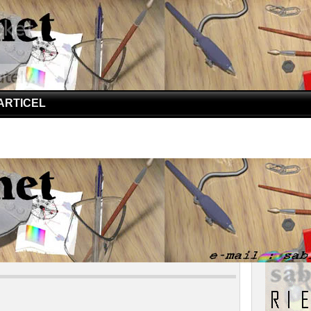
ARTICEL
DS | Curhat Cintia Untuk Saudaranya
AIDS | Curhat Cintia Untuk Saudaranya