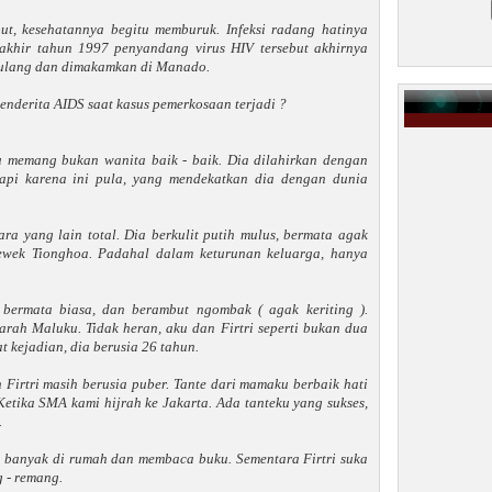
ebut, kesehatannya begitu memburuk. Infeksi radang hatinya
 akhir tahun 1997 penyandang virus HIV tersebut akhirnya
pulang dan dimakamkan di Manado.
enderita AIDS saat kasus pemerkosaan terjadi ?
u memang bukan wanita baik - baik. Dia dilahirkan dengan
api karena ini pula, yang mendekatkan dia dengan dunia
ra yang lain total. Dia berkulit putih mulus, bermata agak
 cewek Tionghoa. Padahal dalam keturunan keluarga, hanya
 bermata biasa, dan berambut ngombak ( agak keriting ).
ah Maluku. Tidak heran, aku dan Firtri seperti bukan dua
t kejadian, dia berusia 26 tahun.
Firtri masih berusia puber. Tante dari mamaku berbaik hati
tika SMA kami hijrah ke Jakarta. Ada tanteku yang sukses,
.
g banyak di rumah dan membaca buku. Sementara Firtri suka
g - remang.