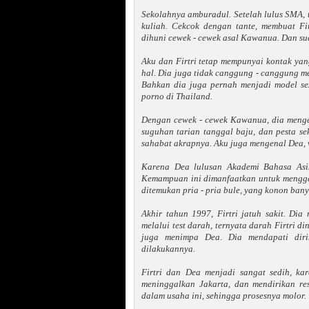
Sekolahnya amburadul. Setelah lulus SMA, ta
kuliah. Cekcok dengan tante, membuat Fi
dihuni cewek - cewek asal Kawanua. Dan sud
Aku dan Firtri tetap mempunyai kontak yang
hal. Dia juga tidak canggung - canggung m
Bahkan dia juga pernah menjadi model sexy
porno di Thailand.
Dengan cewek - cewek Kawanua, dia menge
suguhan tarian tanggal baju, dan pesta se
sahabat akrapnya. Aku juga mengenal Dea, 
Karena Dea lulusan Akademi Bahasa Asi
Kemampuan ini dimanfaatkan untuk menggae
ditemukan pria - pria bule, yang konon bany
Akhir tahun 1997, Firtri jatuh sakit. Dia 
melalui test darah, ternyata darah Firtri 
juga menimpa Dea. Dia mendapati diri
dilakukannya.
Firtri dan Dea menjadi sangat sedih, ka
meninggalkan Jakarta, dan mendirikan re
dalam usaha ini, sehingga prosesnya molor.