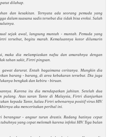
patut dilahap.
elahan dan kesakitan. Ternyata ada seorang pemuda yang
ga dalam suasana sadis tersebut dia tidak bisa ereksi. Salah
ulutnya.
 mual sejak awal, langsung muntah - muntah. Pemuda yang
rtri tersebut, begitu marah. Kemaluannya kotor dilumurin
ksi, maka dia melampiaskan nafsu dan amarahnya dengan
ak tahan sakit, Firtri pingsan.
 gawat darurat. Entah bagaimana ceritanya. Mungkin dia
kan barang - barang, di area kebakaran tersebut. Dia juga
Mukanya bengkak dan kebiru - biruan.
annya. Karena itu dia mendapatkan jahitan. Setelah dua
n pulang. Atas saran Tante di Malaysia, Firtri dianjurkan
akan kepada Tante, kalau Firtri sebenarnya positif virus HIV.
khirnya aku menceritakan perihal ini.
ri berangsur - angsur turun drastis. Radang hatinya cepat
tubuhnya yang cepat melemah karena infeksi HIV. Tiga bulan