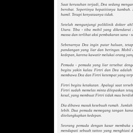
Saat kerusuhan terjadi, Dea sedang mengan
berobat. Sepertinya hepatitisnya kambuh.
hamil. Tetapi kenyataanya tidak.
Setelah mengunjungi poliklinik dokter a
Utara. Tiba - tiba mobil yang dikendara
massa dan terlihat aksi pembakaran sana - si
Sebenarnya Dea ingin putar haluan, teta
pandangan yang liar dan beringas. Mobil d
kedepan, karena kawatir melukai orang yan
Pemuda - pemuda yang liar tersebut deng
begitu yakin kalau Firtri dan Dea adala
membawa Dea dan Firtri ketempat yang terp
Firtri begitu ketakutan. Apalagi saat terseb
Firtri sudah memelas minta dilepaskan teta
kesal, yang membuat Firtri tidak mau berdis
Dia dibawa masuk kesebuah rumah. Jumlah p
lebih. Dua pemuda memegang tangan kanan
ditelungkupkan kedepan.
Seorang pemuda dengan kasar membuka ce
mendapati sebuah tattoo yang menghiasi di