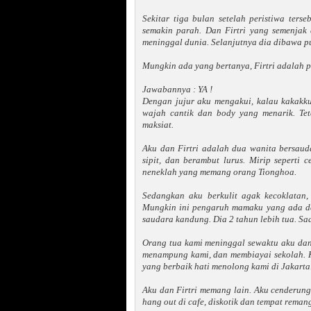
Sekitar tiga bulan setelah peristiwa ters
semakin parah. Dan Firtri yang semenjak
meninggal dunia. Selanjutnya dia dibawa 
Mungkin ada yang bertanya, Firtri adalah p
Jawabannya : YA !
Dengan jujur aku mengakui, kalau kakakk
wajah cantik dan body yang menarik. Tet
maksiat.
Aku dan Firtri adalah dua wanita bersauda
sipit, dan berambut lurus. Mirip seperti
neneklah yang memang orang Tionghoa.
Sedangkan aku berkulit agak kecoklatan,
Mungkin ini pengaruh mamaku yang ada dar
saudara kandung. Dia 2 tahun lebih tua. Saa
Orang tua kami meninggal sewaktu aku dan 
menampung kami, dan membiayai sekolah. Ke
yang berbaik hati menolong kami di Jakarta
Aku dan Firtri memang lain. Aku cenderun
hang out di cafe, diskotik dan tempat reman