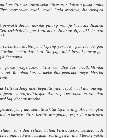
tarkan Firtri ke rumah sakit dikawasan Jakarta pusat untuk
 Firtri merasakan mual - mual. Pada awalnya, dia mengira
hli penyakit dalam, mereka pulang menuju kawasan Jakarta
i Dea terjebak dengan keramaian. Jalanan dipenuhi dengan
ni.
pi terlambat. Mobilnya dikepung pemuda - pemuda dengan
igedor - gedor dari luar. Dia juga tidak berani tancap gas
g didepannya.
an paksa mengeluarkan Firtri dan Dea dari mobil. Mereka
h cewek Tionghoa karena muka dan penampilannya. Mereka
isah.
ut Firtri sedang sakit hepatitis, jadi cepat mual dan pusing.
pi jusru mulutnya ditampar. Antara perasa takut, marah, dan
kusi lagi dengan mereka.
emuda yang ada saat itu sekitar tujuh orang. Atau mungkin
 dan kirinya. Firtri berdiri menghadap meja, dan mukanya
lana jeans dan celana dalam Firtri. Ketika pemuda tadi
atas pantat Firtri, semakin semangatlah dia. Mereka yakin