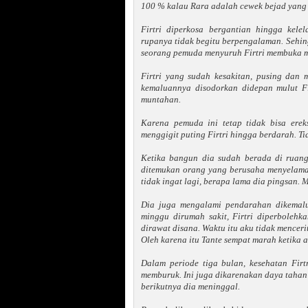
100 % kalau Rara adalah cewek bejad yang 
Firtri diperkosa bergantian hingga kel
rupanya tidak begitu berpengalaman. Sehing
seorang pemuda menyuruh Firtri membuka m
Firtri yang sudah kesakitan, pusing dan
kemaluannya disodorkan didepan mulut Fi
muntahan.
Karena pemuda ini tetap tidak bisa ere
menggigit puting Firtri hingga berdarah. Tid
Ketika bangun dia sudah berada di ruang
ditemukan orang yang berusaha menyelamat
tidak ingat lagi, berapa lama dia pingsan. 
Dia juga mengalami pendarahan dikemalu
minggu dirumah sakit, Firtri diperbolehka
dirawat disana. Waktu itu aku tidak mencerit
Oleh karena itu Tante sempat marah ketika a
Dalam periode tiga bulan, kesehatan Firt
memburuk. Ini juga dikarenakan daya tahan 
berikutnya dia meninggal.