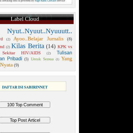
nk checking tool is powered by
Page Rank Checker
service
Label Cloud
 Nyut..Nyuut..Nyuuutt..
Ayoo..Belajar Jurnalis
rd
(8)
(2)
Kilas Berita
(14)
end
KPK vs
(2)
Tulisan
Sekitar HIV/AIDS
(2)
Yang
an Pribadi
Untuk Semua
(5)
(1)
 Nyata
(9)
DAFTAR ISI SABIRINNET