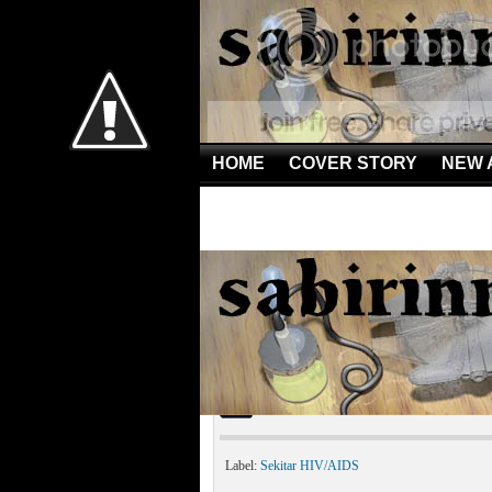
HOME
COVER STORY
NEW 
Home
»
Sekitar HIV/AIDS
»
Kisah Hidup Penderita AI
Kisah Hidup Penderita 
Label:
Sekitar HIV/AIDS