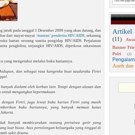
This free page ra
Artikel
g jatuh pada tanggal 1 Desember 2009 yang akan datang, dan
mbar dari mayat-mayat
‘mantan’ penderita HIV/AIDS
, sekarang
(11)
Awa
buku harian seorang wanita pengidap HIV/AIDS. Perjalanan
anita penghibur, terjangkit HIV/AIDS, diperkosa sekawanan
Banner Fri
Polri
(2)
Pengalam
nya yang mengetahui melalui buku hariannya.
Aneh dan
ehidupan, dan sebagai rasa kangenku buat saudaraku Firtri
ggal.
 banyak dialami oleh korban lain. Tetapi dengan alasan dan
an untuk mengangkat kepermukaan.
 dengan Firtri, juga lewat buku harian Firtri yang masih
memberikan buku hariannya, yang banyak memuat kasus
Jakarta.
tidak banyak membicarakan tentang peristiwa getir yang
ang luar biasa. Atas pertolongan keluargaku yang tinggal di
mah sakit disana.