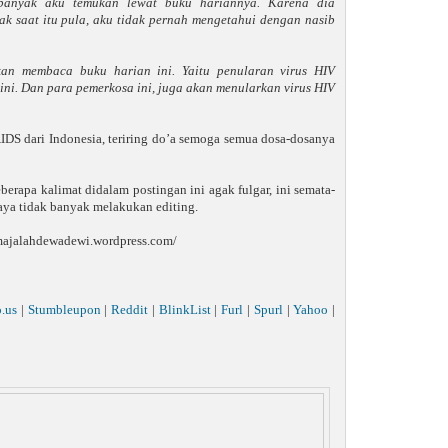
 banyak aku temukan lewat buku hariannya. Karena dia
k saat itu pula, aku tidak pernah mengetahui dengan nasib
an membaca buku harian ini. Yaitu penularan virus HIV
ni. Dan para pemerkosa ini, juga akan menularkan virus HIV
AIDS dari Indonesia, teriring do’a semoga semua dosa-dosanya
rapa kalimat didalam postingan ini agak fulgar, ini semata-
saya tidak banyak melakukan editing.
://majalahdewadewi.wordpress.com/
o.us
|
Stumbleupon
|
Reddit
|
BlinkList
|
Furl
|
Spurl
|
Yahoo
|