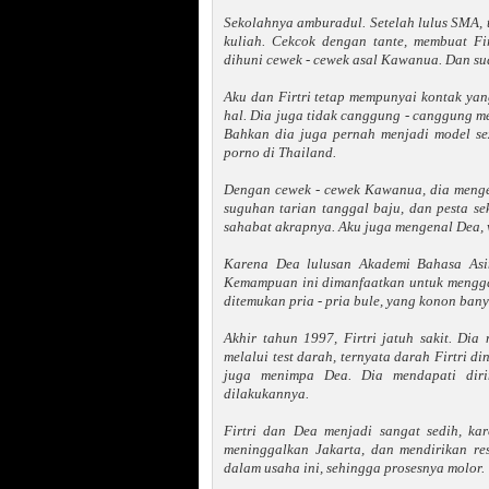
Sekolahnya amburadul. Setelah lulus SMA, ta
kuliah. Cekcok dengan tante, membuat Fi
dihuni cewek - cewek asal Kawanua. Dan sud
Aku dan Firtri tetap mempunyai kontak yang
hal. Dia juga tidak canggung - canggung m
Bahkan dia juga pernah menjadi model sexy
porno di Thailand.
Dengan cewek - cewek Kawanua, dia menge
suguhan tarian tanggal baju, dan pesta se
sahabat akrapnya. Aku juga mengenal Dea, 
Karena Dea lulusan Akademi Bahasa Asi
Kemampuan ini dimanfaatkan untuk menggae
ditemukan pria - pria bule, yang konon bany
Akhir tahun 1997, Firtri jatuh sakit. Dia 
melalui test darah, ternyata darah Firtri 
juga menimpa Dea. Dia mendapati diri
dilakukannya.
Firtri dan Dea menjadi sangat sedih, ka
meninggalkan Jakarta, dan mendirikan re
dalam usaha ini, sehingga prosesnya molor.