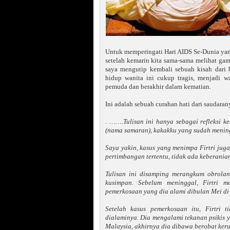
Untuk memperingati Hari AIDS Se-Dunia yan
setelah kemarin kita sama-sama melihat ga
saya mengutip kembali sebuah kisah dari 
hidup wanita ini cukup tragis, menjadi w
pemuda dan berakhir dalam kematian.
Ini adalah sebuah curahan hati dari saudara
.
…….Tulisan ini hanya sebagai refleksi k
(nama samaran), kakakku yang sudah menin
Saya yakin, kasus yang menimpa Firtri juga
pertimbangan tertentu, tidak ada keberani
Tulisan ini disamping merangkum obrolan
kusimpan. Sebelum meninggal, Firtri 
pemerkosaan yang dia alami dibulan Mei di 
Setelah kasus pemerkosaan itu, Firtri 
dialaminya. Dia mengalami tekanan psikis y
Malaysia, akhirnya dia dibawa berobat keru