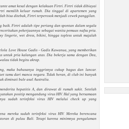
nte amat kesal dengan kelakuan Firtri. Firtri tidak dibiayai
rtri memilih keluar rumah. Dia tinggal di apartemen yang
ah bisa ditebak, Firtri terperosok menjadi cewek panggilan.
 baik. Firtri adalah tipe periang dan spontan dalam segala
enceritakan pekerjaannya sebagai wanita pemuas nafsu pria.
 lingerie, wet dress, bikini, hingga topless untuk majalah
lola Love House Gadis - Gadis Kawanua, yang memberikan
ks untuk pria kalangan atas. Dia bekerja sama dengan Dea,
walau tidak begitu akrap.
ng, maka bahasanya inggrisnya cukup bagus dan lancar.
t tamu dari manca negara. Tidak heran, di club ini banyak
ak diminati bule asal Australia.
menderita hepatitis A, dan dirawat di rumah sakit. Setelah
dinyatakan positip mengandung virus HIV. Hal yang bersamaan
nya sudah terinfeksi virus HIV melalui check up yang
rena mereka sudah terinfeksi virus HIV. Mereka berencana
storan di pulau Bali. Tetapi karena minimnya pengalaman