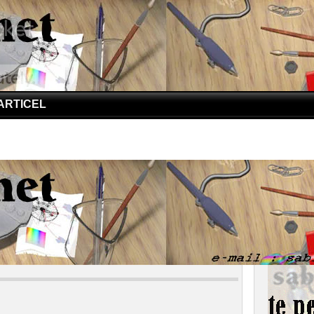
ARTICEL
DS | Curhat Cintia Untuk Saudaranya
AIDS | Curhat Cintia Untuk Saudaranya