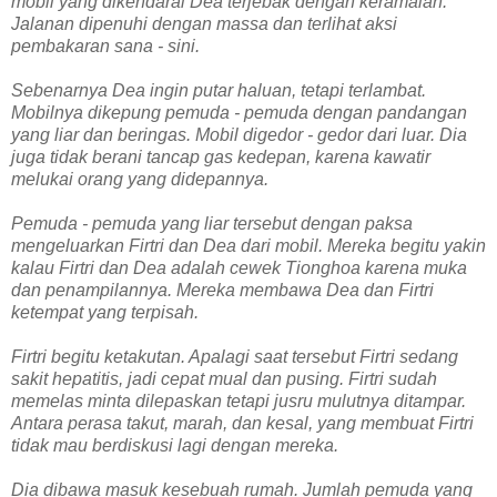
mobil yang dikendarai Dea terjebak dengan keramaian.
Jalanan dipenuhi dengan massa dan terlihat aksi
pembakaran sana - sini.
Sebenarnya Dea ingin putar haluan, tetapi terlambat.
Mobilnya dikepung pemuda - pemuda dengan pandangan
yang liar dan beringas. Mobil digedor - gedor dari luar. Dia
juga tidak berani tancap gas kedepan, karena kawatir
melukai orang yang didepannya.
Pemuda - pemuda yang liar tersebut dengan paksa
mengeluarkan Firtri dan Dea dari mobil. Mereka begitu yakin
kalau Firtri dan Dea adalah cewek Tionghoa karena muka
dan penampilannya. Mereka membawa Dea dan Firtri
ketempat yang terpisah.
Firtri begitu ketakutan. Apalagi saat tersebut Firtri sedang
sakit hepatitis, jadi cepat mual dan pusing. Firtri sudah
memelas minta dilepaskan tetapi jusru mulutnya ditampar.
Antara perasa takut, marah, dan kesal, yang membuat Firtri
tidak mau berdiskusi lagi dengan mereka.
Dia dibawa masuk kesebuah rumah. Jumlah pemuda yang