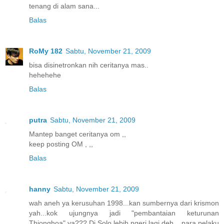
tenang di alam sana...
Balas
RoMy 182
Sabtu, November 21, 2009
bisa disinetronkan nih ceritanya mas..
hehehehe
Balas
putra
Sabtu, November 21, 2009
Mantep banget ceritanya om ,,
keep posting OM , ,,
Balas
hanny
Sabtu, November 21, 2009
wah aneh ya kerusuhan 1998...kan sumbernya dari krismon
yah...kok ujungnya jadi "pembantaian keturunan
Thionghoa" ya??? Di Solo lebih ngeri lagi deh....para pelaku