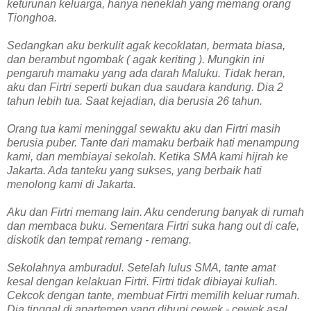
keturunan keluarga, hanya neneklah yang memang orang
Tionghoa.
Sedangkan aku berkulit agak kecoklatan, bermata biasa,
dan berambut ngombak ( agak keriting ). Mungkin ini
pengaruh mamaku yang ada darah Maluku. Tidak heran,
aku dan Firtri seperti bukan dua saudara kandung. Dia 2
tahun lebih tua. Saat kejadian, dia berusia 26 tahun.
Orang tua kami meninggal sewaktu aku dan Firtri masih
berusia puber. Tante dari mamaku berbaik hati menampung
kami, dan membiayai sekolah. Ketika SMA kami hijrah ke
Jakarta. Ada tanteku yang sukses, yang berbaik hati
menolong kami di Jakarta.
Aku dan Firtri memang lain. Aku cenderung banyak di rumah
dan membaca buku. Sementara Firtri suka hang out di cafe,
diskotik dan tempat remang - remang.
Sekolahnya amburadul. Setelah lulus SMA, tante amat
kesal dengan kelakuan Firtri. Firtri tidak dibiayai kuliah.
Cekcok dengan tante, membuat Firtri memilih keluar rumah.
Dia tinggal di apartemen yang dihuni cewek - cewek asal