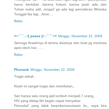
harus bertobat....karena hukum karma pasti ada...dan
Tuhan maha adil...moga2 ga ada lagi pencideran Bhineka
Tunggal Ika lagi...Amin....
Balas
×÷·´¯`·.·•[ peace ]•·.·´¯`·÷×
Minggu, November 22, 2009
Semoga Arwahnya di terima disisinya dan buat yg merkosa
apes dech low.........
Balas
Phonank
Minggu, November 22, 2009
Tragis sekali...
Kisah ini sangat tragis dan memilukan,,
Sari hanya satu orang jadi tumbuh menjadi 7 orang,,
HIV yang diidap fitri begitu cepat menyebar.
Pemuda2 yang tidak berprikemanuisaan itu,, saya kira