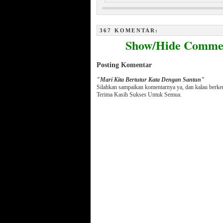
Menakjubkan, Keindahan Sel dan
Ayat Al Qur’an Ditubuh Bayi
367 KOMENTAR:
Show/Hide Comme
Posting Komentar
"Mari Kita Bertutur Kata Dengan Santun"
Silahkan sampaikan komentarnya ya, dan kalau berk
Terima Kasih Sukses Untuk Semua.