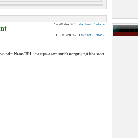
 Virus Pada Manusia
nt
1 – 200 dari 367
Lebih baru›
Terbaru»
1 – 200 dari 367
Lebih baru›
Terbaru»
enan pakai
Name/URL
saja supaya saya mudah mengunjungi blog sobat.