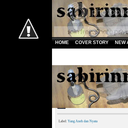
HOME
COVER STORY
NEW 
Home
»
Yang Aneh dan Nyata
»
Penghuni Palung Mar
Penghuni Palung Maria
Label:
Yang Aneh dan Nyata