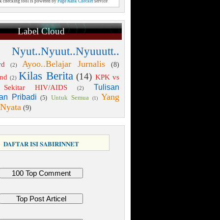
nk checking tool is powered by
Page Rank Checker
service
Label Cloud
 Nyut..Nyuut..Nyuuutt..
Ayoo..Belajar Jurnalis
rd
(8)
(2)
Kilas Berita
(14)
end
KPK vs
(2)
Tulisan
Sekitar HIV/AIDS
(2)
Yang
an Pribadi
Untuk Semua
(5)
(1)
 Nyata
(9)
DAFTAR ISI SABIRINNET