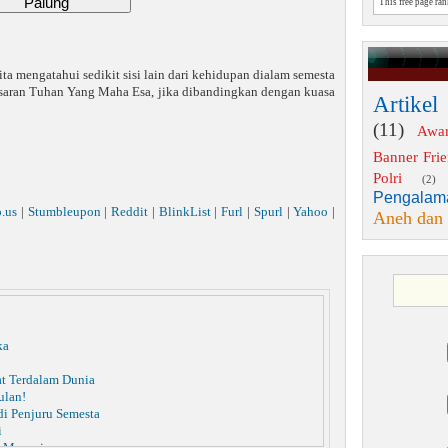
This free page ra
ta mengatahui sedikit sisi lain dari kehidupan dialam semesta
esaran Tuhan Yang Maha Esa, jika dibandingkan dengan kuasa
Artikel
(11)
Awa
Banner Fri
Polri
(2)
Pengalam
o.us
|
Stumbleupon
|
Reddit
|
BlinkList
|
Furl
|
Spurl
|
Yahoo
|
Aneh dan
ka
t Terdalam Dunia
ulan!
di Penjuru Semesta
i
p Manusia