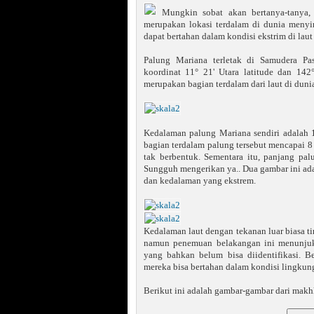
Mungkin sobat akan bertanya-tanya,
merupakan lokasi terdalam di dunia meny
dapat bertahan dalam kondisi ekstrim di laut
Palung Mariana terletak di Samudera Pas
koordinat 11° 21' Utara latitude dan 142
merupakan bagian terdalam dari laut di duni
Kedalaman palung Mariana sendiri adalah 11
bagian terdalam palung tersebut mencapai 8
tak berbentuk. Sementara itu, panjang pa
Sungguh mengerikan ya.. Dua gambar ini ada
dan kedalaman yang ekstrem.
Kedalaman laut dengan tekanan luar biasa ti
namun penemuan belakangan ini menunjukk
yang bahkan belum bisa diidentifikasi. 
mereka bisa bertahan dalam kondisi lingkun
Berikut ini adalah gambar-gambar dari mak