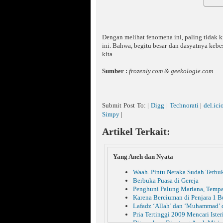
Dengan melihat fenomena ini, paling tidak ki
ini. Bahwa, begitu besar dan dasyatnya keb
kita.
Sumber :
frozenly.com & geekologie.com
Submit Post To: |
Digg
|
Technorati
|
del.ici
Simpy
|
Artikel Terkait:
Yang Aneh dan Nyata
Waah..Pintu Neraka Sudah Terbu
Berbuka Puasa di Gereja
Penghuni Palung Mariana, Tempa
Karena Berciuman di Penjara 1 B
Lafadz ‘Allah’ dan ‘Muhammad’ 
Pria Tertinggi 2009 Mencari Ister
Ditemukan, Binatang Aneh Miri