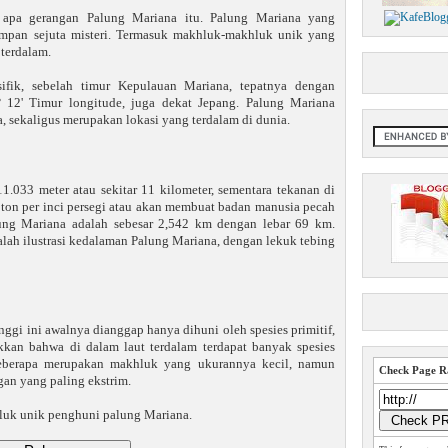
 apa gerangan Palung Mariana itu. Palung Mariana yang
impan sejuta misteri. Termasuk makhluk-makhluk unik yang
 terdalam.
ifik, sebelah timur Kepulauan Mariana, tepatnya dengan
° 12' Timur longitude, juga dekat Jepang. Palung Mariana
a, sekaligus merupakan lokasi yang terdalam di dunia.
.033 meter atau sekitar 11 kilometer, sementara tekanan di
 ton per inci persegi atau akan membuat badan manusia pecah
lung Mariana adalah sebesar 2,542 km dengan lebar 69 km.
lah ilustrasi kedalaman Palung Mariana, dengan lekuk tebing
nggi ini awalnya dianggap hanya dihuni oleh spesies primitif,
an bahwa di dalam laut terdalam terdapat banyak spesies
Beberapa merupakan makhluk yang ukurannya kecil, namun
Check Page Ra
gan yang paling ekstrim.
hluk unik penghuni palung Mariana.