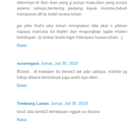
sblumnya.dr ikan ikan yang g punya mata,ikan yang punya
antena cahaya,bertaring panjang kayak monster,tubuh
transparan,dll.tp itulah kuasa tuhan.
gw pikir that's why tuhan mnciptakan kita akal n pikiran
supaya manusia bs brpikir dan mngungkap sgala misteri
kehidupan. tp bukan brarti ingin mlampaui kuasa tuhan. ;)
Balas
suranegara
Jumat, Juli 30, 2010
BUsed... di kedalam itu benar2 tak ada cahaya, mahluk yg
hidup disana bentuknya juga aneh kya alien...
Balas
Tembang Lawas
Jumat, Juli 30, 2010
kira2 ada tanda2 kehidupan nggak ya disana
Balas