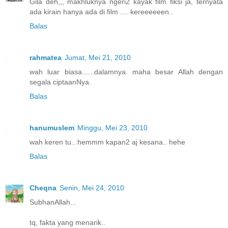
Gila deh,,, makhluknya ngeri2 kayak film fiksi ja, ternyata
ada kirain hanya ada di film .... kereeeeeen..
Balas
rahmatea
Jumat, Mei 21, 2010
wah luar biasa......dalamnya. maha besar Allah dengan
segala ciptaanNya.
Balas
hanumuslem
Minggu, Mei 23, 2010
wah keren tu.. hemmm kapan2 aj kesana.. hehe
Balas
Cheqna
Senin, Mei 24, 2010
SubhanAllah...
tq, fakta yang menarik..