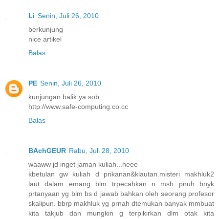
Li
Senin, Juli 26, 2010
berkunjung
nice artikel
Balas
PE
Senin, Juli 26, 2010
kunjungan balik ya sob ...
http://www.safe-computing.co.cc
Balas
BAchGEUR
Rabu, Juli 28, 2010
waaww jd inget jaman kuliah...heee
kbetulan gw kuliah d prikanan&klautan.misteri makhluk2
laut dalam emang blm trpecahkan n msh pnuh bnyk
prtanyaan yg blm bs d jawab bahkan oleh seorang profesor
skalipun. bbrp makhluk yg prnah dtemukan banyak mmbuat
kita takjub dan mungkin g terpikirkan dlm otak kita