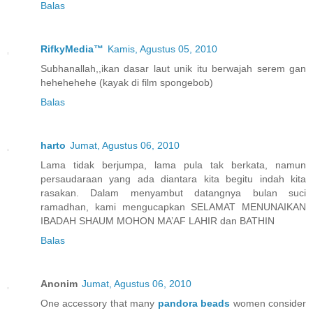
Balas
RifkyMedia™
Kamis, Agustus 05, 2010
Subhanallah,,ikan dasar laut unik itu berwajah serem gan
hehehehehe (kayak di film spongebob)
Balas
harto
Jumat, Agustus 06, 2010
Lama tidak berjumpa, lama pula tak berkata, namun
persaudaraan yang ada diantara kita begitu indah kita
rasakan. Dalam menyambut datangnya bulan suci
ramadhan, kami mengucapkan SELAMAT MENUNAIKAN
IBADAH SHAUM MOHON MA’AF LAHIR dan BATHIN
Balas
Anonim
Jumat, Agustus 06, 2010
One accessory that many
pandora beads
women consider