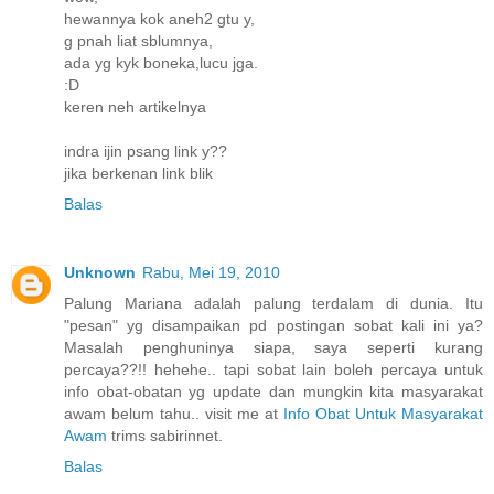
hewannya kok aneh2 gtu y,
g pnah liat sblumnya,
ada yg kyk boneka,lucu jga.
:D
keren neh artikelnya
indra ijin psang link y??
jika berkenan link blik
Balas
Unknown
Rabu, Mei 19, 2010
Palung Mariana adalah palung terdalam di dunia. Itu
"pesan" yg disampaikan pd postingan sobat kali ini ya?
Masalah penghuninya siapa, saya seperti kurang
percaya??!! hehehe.. tapi sobat lain boleh percaya untuk
info obat-obatan yg update dan mungkin kita masyarakat
awam belum tahu.. visit me at
Info Obat Untuk Masyarakat
Awam
trims sabirinnet.
Balas