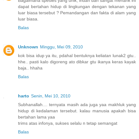
Bagaimana spesies yang unik, indah dan sangat menarik ini
dapat bertahan hidup di lingkungan dengan tekanan yang
luar biasa tersebut ? Pemandangan dan fakta di alam yang
luar biasa.
Balas
Unknown
Minggu, Mei 09, 2010
kok bisa idup ya itu, pdahal bentuknya keliatan lunak2 gtu..
hhe.. pasti kalo digoreng ato dibkar gtu ikanya keras kayak
baja.. hhaha
Balas
harto
Senin, Mei 10, 2010
Subhanallah.... ternyata masih ada juga yaa makhluk yang
hidup di kedalaman tersebut. kalau manusia apakah bisa
bertahan lama yaa
trims atas infonya, sukses selalu n tetap semangat
Balas