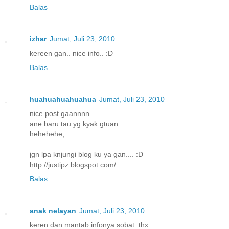
Balas
izhar
Jumat, Juli 23, 2010
kereen gan.. nice info.. :D
Balas
huahuahuahuahua
Jumat, Juli 23, 2010
nice post gaannnn....
ane baru tau yg kyak gtuan....
hehehehe,.....
jgn lpa knjungi blog ku ya gan.... :D
http://justipz.blogspot.com/
Balas
anak nelayan
Jumat, Juli 23, 2010
keren dan mantab infonya sobat..thx