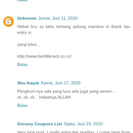
Unknown
Jumat, Juni 11, 2010
Hebat..bru sy tahu tentang palung mariana ni..thank tau
entry ni..
yang tulus...
http://www.herlittlerack.co.cc/
Balas
Abu Inayat
Kamis, Juni 17, 2010
Penghuni nya ada yang lucu ada juga yang serem....
ck..ck..ck... hebatnya ALLAH
Balas
Grocery Coupons List
Sabtu, Juni 19, 2010
Very nice post. I really enjoy the reading. I come here from