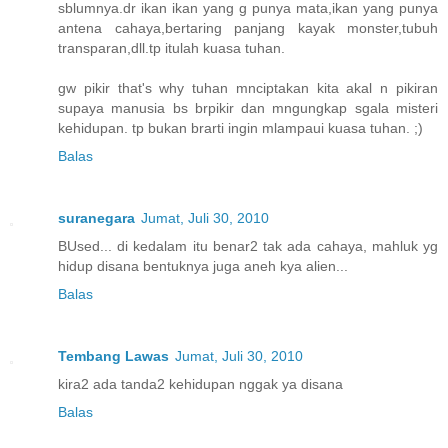
sblumnya.dr ikan ikan yang g punya mata,ikan yang punya
antena cahaya,bertaring panjang kayak monster,tubuh
transparan,dll.tp itulah kuasa tuhan.
gw pikir that's why tuhan mnciptakan kita akal n pikiran
supaya manusia bs brpikir dan mngungkap sgala misteri
kehidupan. tp bukan brarti ingin mlampaui kuasa tuhan. ;)
Balas
suranegara
Jumat, Juli 30, 2010
BUsed... di kedalam itu benar2 tak ada cahaya, mahluk yg
hidup disana bentuknya juga aneh kya alien...
Balas
Tembang Lawas
Jumat, Juli 30, 2010
kira2 ada tanda2 kehidupan nggak ya disana
Balas