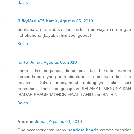
Balas
RifkyMedia™
Kamis, Agustus 05, 2010
Subhanallah,,ikan dasar laut unik itu berwajah serem gan
hehehehehe (kayak di film spongebob)
Balas
harto
Jumat, Agustus 06, 2010
Lama tidak berjumpa, lama pula tak berkata, namun
persaudaraan yang ada diantara kita begitu indah kita
rasakan. Dalam menyambut datangnya bulan suci
ramadhan, kami mengucapkan SELAMAT MENUNAIKAN
IBADAH SHAUM MOHON MA’AF LAHIR dan BATHIN
Balas
Anonim
Jumat, Agustus 06, 2010
One accessory that many
pandora beads
women consider