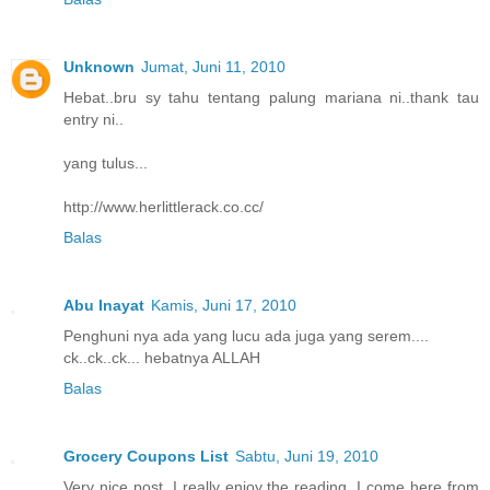
Unknown
Jumat, Juni 11, 2010
Hebat..bru sy tahu tentang palung mariana ni..thank tau
entry ni..
yang tulus...
http://www.herlittlerack.co.cc/
Balas
Abu Inayat
Kamis, Juni 17, 2010
Penghuni nya ada yang lucu ada juga yang serem....
ck..ck..ck... hebatnya ALLAH
Balas
Grocery Coupons List
Sabtu, Juni 19, 2010
Very nice post. I really enjoy the reading. I come here from