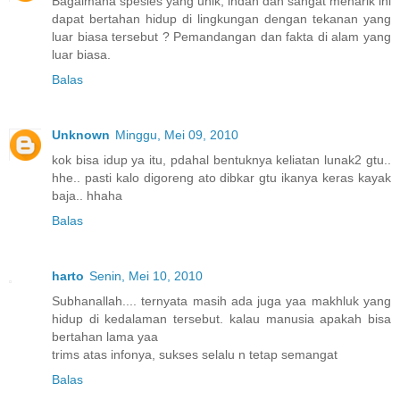
Bagaimana spesies yang unik, indah dan sangat menarik ini
dapat bertahan hidup di lingkungan dengan tekanan yang
luar biasa tersebut ? Pemandangan dan fakta di alam yang
luar biasa.
Balas
Unknown
Minggu, Mei 09, 2010
kok bisa idup ya itu, pdahal bentuknya keliatan lunak2 gtu..
hhe.. pasti kalo digoreng ato dibkar gtu ikanya keras kayak
baja.. hhaha
Balas
harto
Senin, Mei 10, 2010
Subhanallah.... ternyata masih ada juga yaa makhluk yang
hidup di kedalaman tersebut. kalau manusia apakah bisa
bertahan lama yaa
trims atas infonya, sukses selalu n tetap semangat
Balas