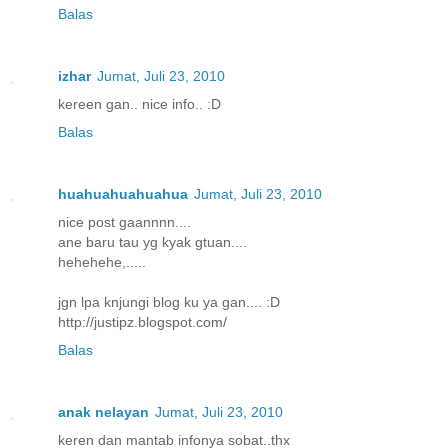
Balas
izhar
Jumat, Juli 23, 2010
kereen gan.. nice info.. :D
Balas
huahuahuahuahua
Jumat, Juli 23, 2010
nice post gaannnn....
ane baru tau yg kyak gtuan....
hehehehe,.....
jgn lpa knjungi blog ku ya gan.... :D
http://justipz.blogspot.com/
Balas
anak nelayan
Jumat, Juli 23, 2010
keren dan mantab infonya sobat..thx