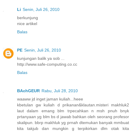
Li
Senin, Juli 26, 2010
berkunjung
nice artikel
Balas
PE
Senin, Juli 26, 2010
kunjungan balik ya sob ...
http://www.safe-computing.co.cc
Balas
BAchGEUR
Rabu, Juli 28, 2010
waaww jd inget jaman kuliah...heee
kbetulan gw kuliah d prikanan&klautan.misteri makhluk2
laut dalam emang blm trpecahkan n msh pnuh bnyk
prtanyaan yg blm bs d jawab bahkan oleh seorang profesor
skalipun. bbrp makhluk yg prnah dtemukan banyak mmbuat
kita takjub dan mungkin g terpikirkan dlm otak kita