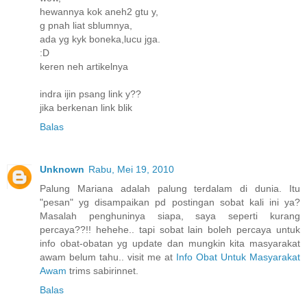
hewannya kok aneh2 gtu y,
g pnah liat sblumnya,
ada yg kyk boneka,lucu jga.
:D
keren neh artikelnya
indra ijin psang link y??
jika berkenan link blik
Balas
Unknown
Rabu, Mei 19, 2010
Palung Mariana adalah palung terdalam di dunia. Itu
"pesan" yg disampaikan pd postingan sobat kali ini ya?
Masalah penghuninya siapa, saya seperti kurang
percaya??!! hehehe.. tapi sobat lain boleh percaya untuk
info obat-obatan yg update dan mungkin kita masyarakat
awam belum tahu.. visit me at
Info Obat Untuk Masyarakat
Awam
trims sabirinnet.
Balas