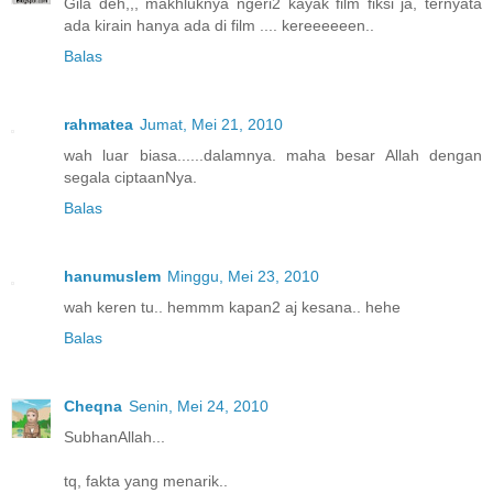
Gila deh,,, makhluknya ngeri2 kayak film fiksi ja, ternyata
ada kirain hanya ada di film .... kereeeeeen..
Balas
rahmatea
Jumat, Mei 21, 2010
wah luar biasa......dalamnya. maha besar Allah dengan
segala ciptaanNya.
Balas
hanumuslem
Minggu, Mei 23, 2010
wah keren tu.. hemmm kapan2 aj kesana.. hehe
Balas
Cheqna
Senin, Mei 24, 2010
SubhanAllah...
tq, fakta yang menarik..