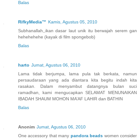
Balas
RifkyMedia™
Kamis, Agustus 05, 2010
Subhanallah,,ikan dasar laut unik itu berwajah serem gan
hehehehehe (kayak di film spongebob)
Balas
harto
Jumat, Agustus 06, 2010
Lama tidak berjumpa, lama pula tak berkata, namun
persaudaraan yang ada diantara kita begitu indah kita
rasakan. Dalam menyambut datangnya bulan suci
ramadhan, kami mengucapkan SELAMAT MENUNAIKAN
IBADAH SHAUM MOHON MA’AF LAHIR dan BATHIN
Balas
Anonim
Jumat, Agustus 06, 2010
One accessory that many
pandora beads
women consider