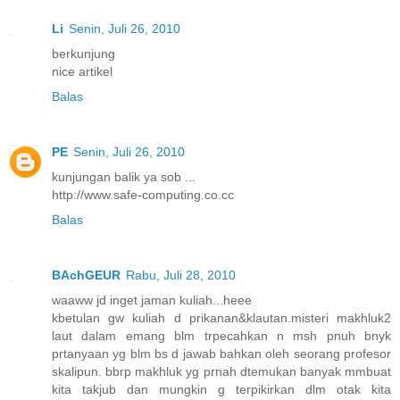
Li
Senin, Juli 26, 2010
berkunjung
nice artikel
Balas
PE
Senin, Juli 26, 2010
kunjungan balik ya sob ...
http://www.safe-computing.co.cc
Balas
BAchGEUR
Rabu, Juli 28, 2010
waaww jd inget jaman kuliah...heee
kbetulan gw kuliah d prikanan&klautan.misteri makhluk2
laut dalam emang blm trpecahkan n msh pnuh bnyk
prtanyaan yg blm bs d jawab bahkan oleh seorang profesor
skalipun. bbrp makhluk yg prnah dtemukan banyak mmbuat
kita takjub dan mungkin g terpikirkan dlm otak kita