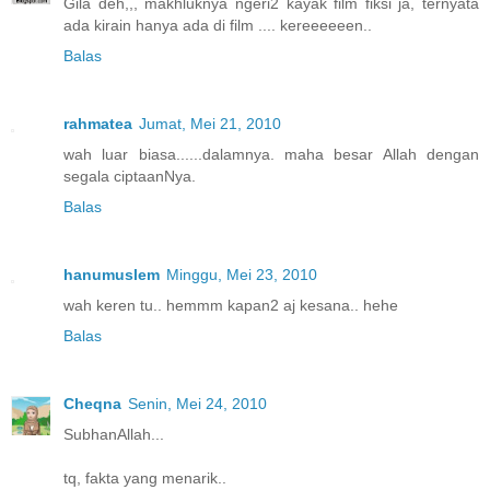
Gila deh,,, makhluknya ngeri2 kayak film fiksi ja, ternyata
ada kirain hanya ada di film .... kereeeeeen..
Balas
rahmatea
Jumat, Mei 21, 2010
wah luar biasa......dalamnya. maha besar Allah dengan
segala ciptaanNya.
Balas
hanumuslem
Minggu, Mei 23, 2010
wah keren tu.. hemmm kapan2 aj kesana.. hehe
Balas
Cheqna
Senin, Mei 24, 2010
SubhanAllah...
tq, fakta yang menarik..