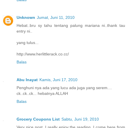
Unknown
Jumat, Juni 11, 2010
Hebat..bru sy tahu tentang palung mariana ni..thank tau
entry ni..
yang tulus...
http://www.herlittlerack.co.cc/
Balas
Abu Inayat
Kamis, Juni 17, 2010
Penghuni nya ada yang lucu ada juga yang serem....
ck..ck..ck... hebatnya ALLAH
Balas
Grocery Coupons List
Sabtu, Juni 19, 2010
Very nice post. I really enjoy the reading. I come here from