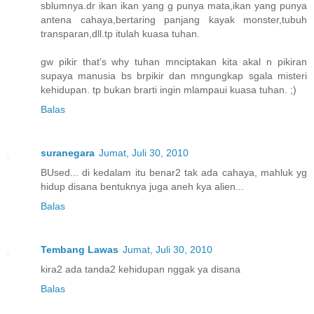
sblumnya.dr ikan ikan yang g punya mata,ikan yang punya
antena cahaya,bertaring panjang kayak monster,tubuh
transparan,dll.tp itulah kuasa tuhan.
gw pikir that's why tuhan mnciptakan kita akal n pikiran
supaya manusia bs brpikir dan mngungkap sgala misteri
kehidupan. tp bukan brarti ingin mlampaui kuasa tuhan. ;)
Balas
suranegara
Jumat, Juli 30, 2010
BUsed... di kedalam itu benar2 tak ada cahaya, mahluk yg
hidup disana bentuknya juga aneh kya alien...
Balas
Tembang Lawas
Jumat, Juli 30, 2010
kira2 ada tanda2 kehidupan nggak ya disana
Balas