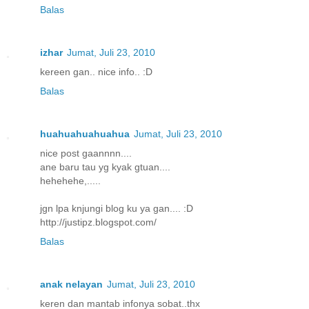
Balas
izhar
Jumat, Juli 23, 2010
kereen gan.. nice info.. :D
Balas
huahuahuahuahua
Jumat, Juli 23, 2010
nice post gaannnn....
ane baru tau yg kyak gtuan....
hehehehe,.....
jgn lpa knjungi blog ku ya gan.... :D
http://justipz.blogspot.com/
Balas
anak nelayan
Jumat, Juli 23, 2010
keren dan mantab infonya sobat..thx