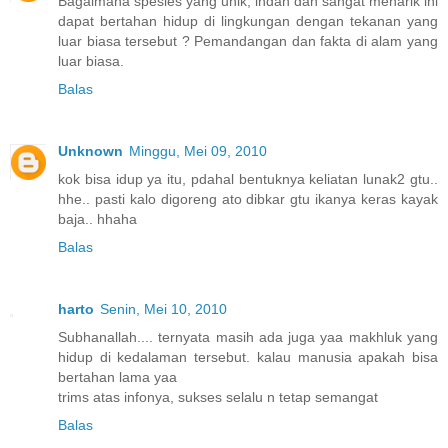
Bagaimana spesies yang unik, indah dan sangat menarik ini
dapat bertahan hidup di lingkungan dengan tekanan yang
luar biasa tersebut ? Pemandangan dan fakta di alam yang
luar biasa.
Balas
Unknown
Minggu, Mei 09, 2010
kok bisa idup ya itu, pdahal bentuknya keliatan lunak2 gtu..
hhe.. pasti kalo digoreng ato dibkar gtu ikanya keras kayak
baja.. hhaha
Balas
harto
Senin, Mei 10, 2010
Subhanallah.... ternyata masih ada juga yaa makhluk yang
hidup di kedalaman tersebut. kalau manusia apakah bisa
bertahan lama yaa
trims atas infonya, sukses selalu n tetap semangat
Balas