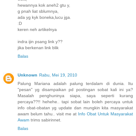
hewannya kok aneh2 gtu y,
g pnah liat sblumnya,
ada yg kyk boneka,lucu jga.
:D
keren neh artikelnya
indra ijin psang link y??
jika berkenan link blik
Balas
Unknown
Rabu, Mei 19, 2010
Palung Mariana adalah palung terdalam di dunia. Itu
"pesan" yg disampaikan pd postingan sobat kali ini ya?
Masalah penghuninya siapa, saya seperti kurang
percaya??!! hehehe.. tapi sobat lain boleh percaya untuk
info obat-obatan yg update dan mungkin kita masyarakat
awam belum tahu.. visit me at
Info Obat Untuk Masyarakat
Awam
trims sabirinnet.
Balas