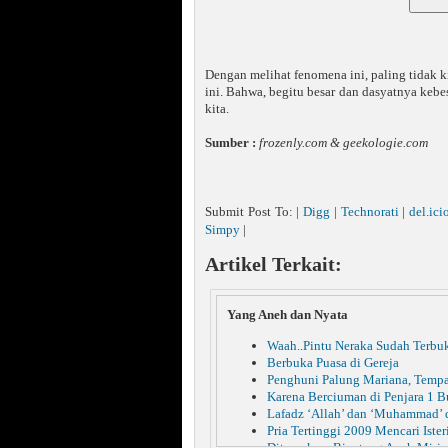
Dengan melihat fenomena ini, paling tidak ki
ini. Bahwa, begitu besar dan dasyatnya keb
kita.
Sumber :
frozenly.com & geekologie.com
Submit Post To: |
Digg
|
Technorati
|
del.ici
Simpy
|
Artikel Terkait:
Yang Aneh dan Nyata
Waah..Pintu Neraka Sudah Terbu
Berbuka Puasa di Gereja
Penghuni Palung Mariana, Tempa
Karena Berciuman di Penjara 1 B
Lafadz ‘Allah’ dan ‘Muhammad’ 
Pria Tertinggi 2009 Mencari Ister
Ditemukan, Binatang Aneh Miri