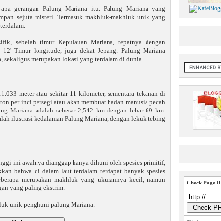
 apa gerangan Palung Mariana itu. Palung Mariana yang
impan sejuta misteri. Termasuk makhluk-makhluk unik yang
 terdalam.
ifik, sebelah timur Kepulauan Mariana, tepatnya dengan
° 12' Timur longitude, juga dekat Jepang. Palung Mariana
a, sekaligus merupakan lokasi yang terdalam di dunia.
.033 meter atau sekitar 11 kilometer, sementara tekanan di
 ton per inci persegi atau akan membuat badan manusia pecah
lung Mariana adalah sebesar 2,542 km dengan lebar 69 km.
lah ilustrasi kedalaman Palung Mariana, dengan lekuk tebing
nggi ini awalnya dianggap hanya dihuni oleh spesies primitif,
an bahwa di dalam laut terdalam terdapat banyak spesies
Beberapa merupakan makhluk yang ukurannya kecil, namun
Check Page Ra
gan yang paling ekstrim.
hluk unik penghuni palung Mariana.