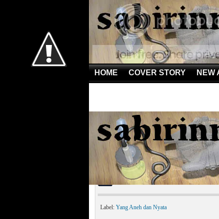
HOME
COVER STORY
NEW 
Home
»
Yang Aneh dan Nyata
»
Penghuni Palung Mar
Penghuni Palung Maria
Label:
Yang Aneh dan Nyata