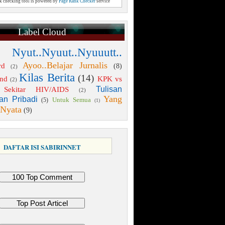
nk checking tool is powered by
Page Rank Checker
service
Label Cloud
 Nyut..Nyuut..Nyuuutt..
Ayoo..Belajar Jurnalis
rd
(8)
(2)
Kilas Berita
(14)
end
KPK vs
(2)
Tulisan
Sekitar HIV/AIDS
(2)
Yang
an Pribadi
Untuk Semua
(5)
(1)
 Nyata
(9)
DAFTAR ISI SABIRINNET