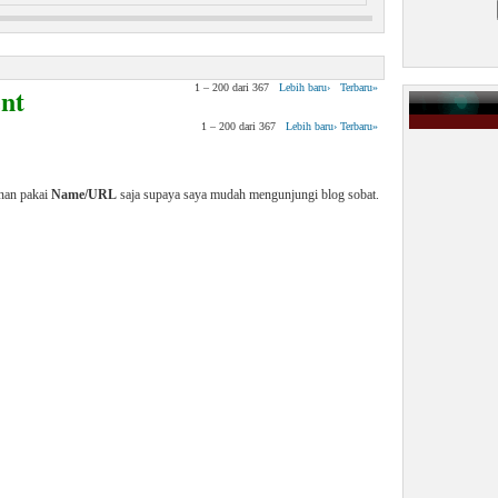
 Virus Pada Manusia
nt
1 – 200 dari 367
Lebih baru›
Terbaru»
1 – 200 dari 367
Lebih baru›
Terbaru»
enan pakai
Name/URL
saja supaya saya mudah mengunjungi blog sobat.