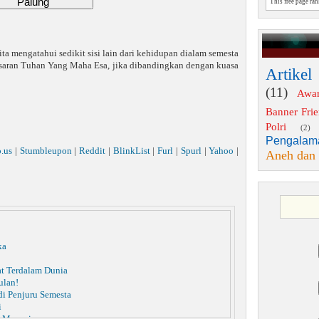
This free page ra
ta mengatahui sedikit sisi lain dari kehidupan dialam semesta
esaran Tuhan Yang Maha Esa, jika dibandingkan dengan kuasa
Artikel
(11)
Awa
Banner Fri
Polri
(2)
Pengalam
o.us
|
Stumbleupon
|
Reddit
|
BlinkList
|
Furl
|
Spurl
|
Yahoo
|
Aneh dan
ka
t Terdalam Dunia
ulan!
di Penjuru Semesta
i
p Manusia