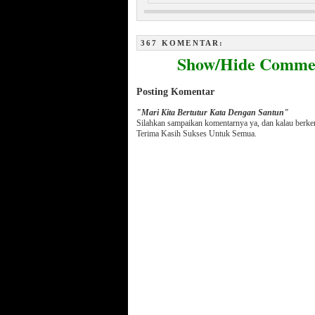
Menakjubkan, Keindahan Sel dan
Ayat Al Qur’an Ditubuh Bayi
367 KOMENTAR:
Show/Hide Comme
Posting Komentar
"Mari Kita Bertutur Kata Dengan Santun"
Silahkan sampaikan komentarnya ya, dan kalau berk
Terima Kasih Sukses Untuk Semua.