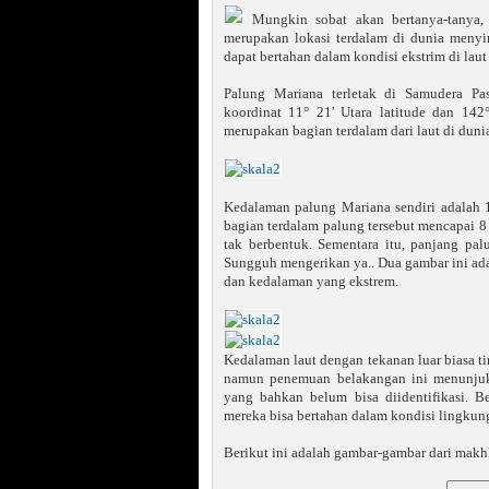
Mungkin sobat akan bertanya-tanya,
merupakan lokasi terdalam di dunia meny
dapat bertahan dalam kondisi ekstrim di laut
Palung Mariana terletak di Samudera Pas
koordinat 11° 21' Utara latitude dan 142
merupakan bagian terdalam dari laut di duni
Kedalaman palung Mariana sendiri adalah 11
bagian terdalam palung tersebut mencapai 8
tak berbentuk. Sementara itu, panjang pa
Sungguh mengerikan ya.. Dua gambar ini ada
dan kedalaman yang ekstrem.
Kedalaman laut dengan tekanan luar biasa ti
namun penemuan belakangan ini menunjukk
yang bahkan belum bisa diidentifikasi. 
mereka bisa bertahan dalam kondisi lingkun
Berikut ini adalah gambar-gambar dari mak