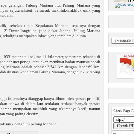
 apa gerangan Palung Mariana itu. Palung Mariana yang
impan sejuta misteri. Termasuk makhluk-makhluk unik yang
 terdalam.
ifik, sebelah timur Kepulauan Mariana, tepatnya dengan
° 12' Timur longitude, juga dekat Jepang. Palung Mariana
a, sekaligus merupakan lokasi yang terdalam di dunia.
.033 meter atau sekitar 11 kilometer, sementara tekanan di
 ton per inci persegi atau akan membuat badan manusia pecah
lung Mariana adalah sebesar 2,542 km dengan lebar 69 km.
lah ilustrasi kedalaman Palung Mariana, dengan lekuk tebing
nggi ini awalnya dianggap hanya dihuni oleh spesies primitif,
an bahwa di dalam laut terdalam terdapat banyak spesies
Beberapa merupakan makhluk yang ukurannya kecil, namun
Check Page Ra
gan yang paling ekstrim.
hluk unik penghuni palung Mariana.