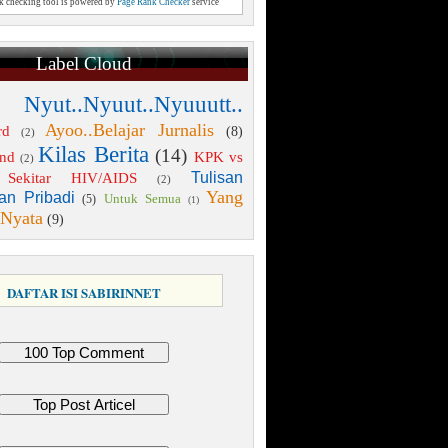
nk checking tool is powered by
Page Rank Checker
service
Label Cloud
 Nyut..Nyuut..Nyuuutt..
Ayoo..Belajar Jurnalis
rd
(8)
(2)
Kilas Berita
(14)
end
KPK vs
(2)
Tulisan
Sekitar HIV/AIDS
(2)
Yang
an Pribadi
Untuk Semua
(5)
(1)
 Nyata
(9)
DAFTAR ISI SABIRINNET