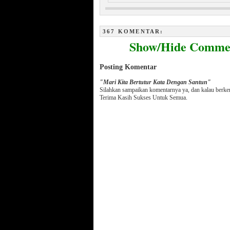
Menakjubkan, Keindahan Sel dan
Ayat Al Qur’an Ditubuh Bayi
367 KOMENTAR:
Show/Hide Comme
Posting Komentar
"Mari Kita Bertutur Kata Dengan Santun"
Silahkan sampaikan komentarnya ya, dan kalau berk
Terima Kasih Sukses Untuk Semua.