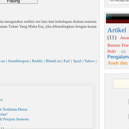
This free page ra
ta mengatahui sedikit sisi lain dari kehidupan dialam semesta
esaran Tuhan Yang Maha Esa, jika dibandingkan dengan kuasa
Artikel
(11)
Awa
Banner Fri
Polri
(2)
Pengalam
o.us
|
Stumbleupon
|
Reddit
|
BlinkList
|
Furl
|
Spurl
|
Yahoo
|
Aneh dan
ka
t Terdalam Dunia
ulan!
di Penjuru Semesta
i
p Manusia