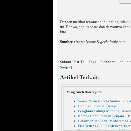
Dengan melihat fenomena ini, paling tidak ki
ini. Bahwa, begitu besar dan dasyatnya keb
kita.
Sumber :
frozenly.com & geekologie.com
Submit Post To: |
Digg
|
Technorati
|
del.ici
Simpy
|
Artikel Terkait:
Yang Aneh dan Nyata
Waah..Pintu Neraka Sudah Terbu
Berbuka Puasa di Gereja
Penghuni Palung Mariana, Tempa
Karena Berciuman di Penjara 1 B
Lafadz ‘Allah’ dan ‘Muhammad’ 
Pria Tertinggi 2009 Mencari Ister
Ditemukan, Binatang Aneh Miri