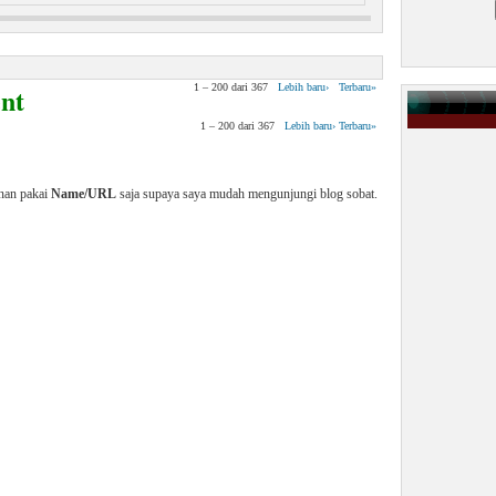
 Virus Pada Manusia
nt
1 – 200 dari 367
Lebih baru›
Terbaru»
1 – 200 dari 367
Lebih baru›
Terbaru»
enan pakai
Name/URL
saja supaya saya mudah mengunjungi blog sobat.