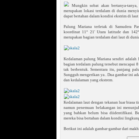
Mungkin sobat akan bertanya-tanya,
merupakan lokasi terdalam di dunia meny
dapat bertahan dalam kondisi ekstrim di laut
Palung Mariana terletak di Samudera Pas
koordinat 11° 21' Utara latitude dan 142
merupakan bagian terdalam dari laut di duni
Kedalaman palung Mariana sendiri adalah 11
bagian terdalam palung tersebut mencapai 8
tak berbentuk. Sementara itu, panjang pa
Sungguh mengerikan ya.. Dua gambar ini ada
dan kedalaman yang ekstrem.
Kedalaman laut dengan tekanan luar biasa ti
namun penemuan belakangan ini menunjukk
yang bahkan belum bisa diidentifikasi. 
mereka bisa bertahan dalam kondisi lingkun
Berikut ini adalah gambar-gambar dari mak