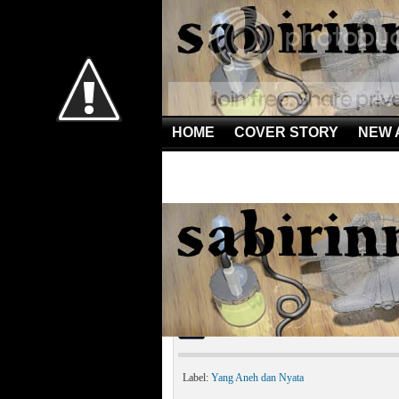
HOME
COVER STORY
NEW 
Home
»
Yang Aneh dan Nyata
»
Penghuni Palung Mar
Penghuni Palung Maria
Label:
Yang Aneh dan Nyata