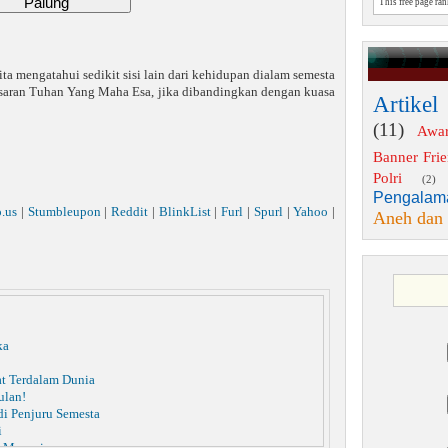
This free page ra
ta mengatahui sedikit sisi lain dari kehidupan dialam semesta
esaran Tuhan Yang Maha Esa, jika dibandingkan dengan kuasa
Artikel
(11)
Awa
Banner Fri
Polri
(2)
Pengalam
o.us
|
Stumbleupon
|
Reddit
|
BlinkList
|
Furl
|
Spurl
|
Yahoo
|
Aneh dan
ka
t Terdalam Dunia
ulan!
di Penjuru Semesta
i
p Manusia