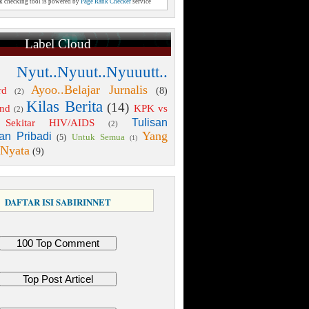
nk checking tool is powered by
Page Rank Checker
service
Label Cloud
 Nyut..Nyuut..Nyuuutt..
Ayoo..Belajar Jurnalis
rd
(8)
(2)
Kilas Berita
(14)
end
KPK vs
(2)
Tulisan
Sekitar HIV/AIDS
(2)
Yang
an Pribadi
Untuk Semua
(5)
(1)
 Nyata
(9)
DAFTAR ISI SABIRINNET