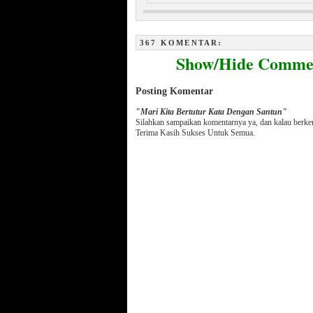
Menakjubkan, Keindahan Sel dan
Ayat Al Qur’an Ditubuh Bayi
367 KOMENTAR:
Show/Hide Comme
Posting Komentar
"Mari Kita Bertutur Kata Dengan Santun"
Silahkan sampaikan komentarnya ya, dan kalau berk
Terima Kasih Sukses Untuk Semua.