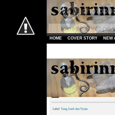
HOME
COVER STORY
NEW 
Home
»
Yang Aneh dan Nyata
»
Penghuni Palung Mar
Penghuni Palung Maria
Label:
Yang Aneh dan Nyata