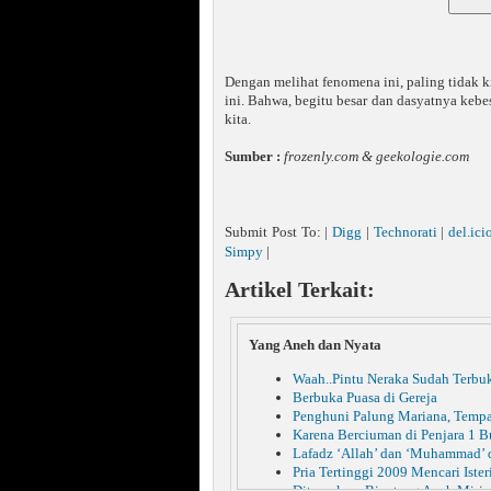
Dengan melihat fenomena ini, paling tidak ki
ini. Bahwa, begitu besar dan dasyatnya keb
kita.
Sumber :
frozenly.com & geekologie.com
Submit Post To: |
Digg
|
Technorati
|
del.ici
Simpy
|
Artikel Terkait:
Yang Aneh dan Nyata
Waah..Pintu Neraka Sudah Terbu
Berbuka Puasa di Gereja
Penghuni Palung Mariana, Tempa
Karena Berciuman di Penjara 1 B
Lafadz ‘Allah’ dan ‘Muhammad’ 
Pria Tertinggi 2009 Mencari Ister
Ditemukan, Binatang Aneh Miri