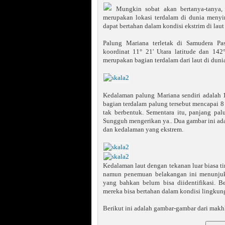
Mungkin sobat akan bertanya-tanya,
merupakan lokasi terdalam di dunia meny
dapat bertahan dalam kondisi ekstrim di laut
Palung Mariana terletak di Samudera Pas
koordinat 11° 21' Utara latitude dan 142
merupakan bagian terdalam dari laut di duni
Kedalaman palung Mariana sendiri adalah 11
bagian terdalam palung tersebut mencapai 8
tak berbentuk. Sementara itu, panjang pa
Sungguh mengerikan ya.. Dua gambar ini ada
dan kedalaman yang ekstrem.
Kedalaman laut dengan tekanan luar biasa ti
namun penemuan belakangan ini menunjukk
yang bahkan belum bisa diidentifikasi. 
mereka bisa bertahan dalam kondisi lingkun
Berikut ini adalah gambar-gambar dari mak