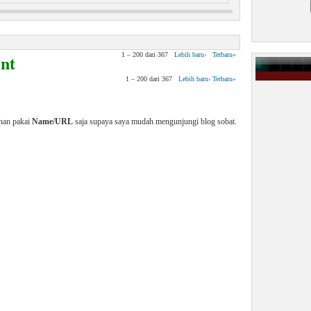
 Virus Pada Manusia
nt
1 – 200 dari 367
Lebih baru›
Terbaru»
1 – 200 dari 367
Lebih baru›
Terbaru»
enan pakai
Name/URL
saja supaya saya mudah mengunjungi blog sobat.