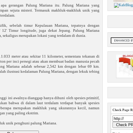
 apa gerangan Palung Mariana itu. Palung Mariana yang
impan sejuta misteri. Termasuk makhluk-makhluk unik yang
 terdalam.
ifik, sebelah timur Kepulauan Mariana, tepatnya dengan
° 12' Timur longitude, juga dekat Jepang. Palung Mariana
a, sekaligus merupakan lokasi yang terdalam di dunia.
.033 meter atau sekitar 11 kilometer, sementara tekanan di
 ton per inci persegi atau akan membuat badan manusia pecah
lung Mariana adalah sebesar 2,542 km dengan lebar 69 km.
lah ilustrasi kedalaman Palung Mariana, dengan lekuk tebing
nggi ini awalnya dianggap hanya dihuni oleh spesies primitif,
an bahwa di dalam laut terdalam terdapat banyak spesies
Beberapa merupakan makhluk yang ukurannya kecil, namun
Check Page Ra
gan yang paling ekstrim.
hluk unik penghuni palung Mariana.