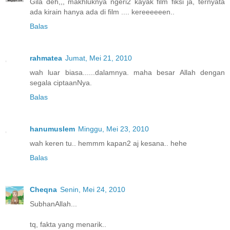
Gila deh,,, makhluknya ngeri2 kayak film fiksi ja, ternyata
ada kirain hanya ada di film .... kereeeeeen..
Balas
rahmatea
Jumat, Mei 21, 2010
wah luar biasa......dalamnya. maha besar Allah dengan
segala ciptaanNya.
Balas
hanumuslem
Minggu, Mei 23, 2010
wah keren tu.. hemmm kapan2 aj kesana.. hehe
Balas
Cheqna
Senin, Mei 24, 2010
SubhanAllah...
tq, fakta yang menarik..