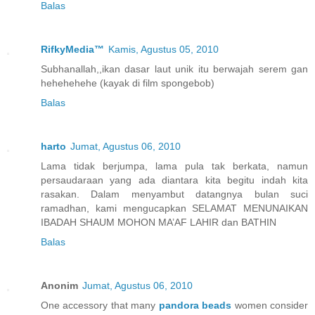
Balas
RifkyMedia™
Kamis, Agustus 05, 2010
Subhanallah,,ikan dasar laut unik itu berwajah serem gan
hehehehehe (kayak di film spongebob)
Balas
harto
Jumat, Agustus 06, 2010
Lama tidak berjumpa, lama pula tak berkata, namun
persaudaraan yang ada diantara kita begitu indah kita
rasakan. Dalam menyambut datangnya bulan suci
ramadhan, kami mengucapkan SELAMAT MENUNAIKAN
IBADAH SHAUM MOHON MA’AF LAHIR dan BATHIN
Balas
Anonim
Jumat, Agustus 06, 2010
One accessory that many
pandora beads
women consider