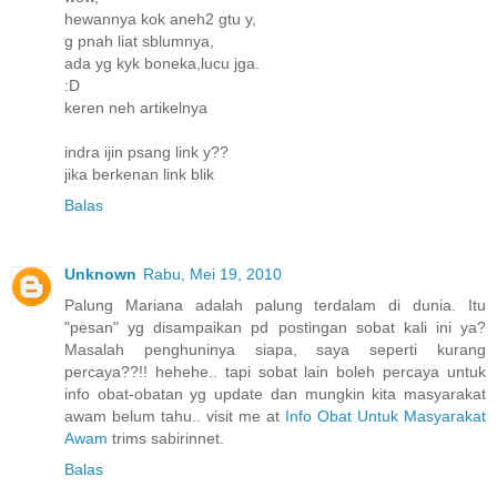
hewannya kok aneh2 gtu y,
g pnah liat sblumnya,
ada yg kyk boneka,lucu jga.
:D
keren neh artikelnya
indra ijin psang link y??
jika berkenan link blik
Balas
Unknown
Rabu, Mei 19, 2010
Palung Mariana adalah palung terdalam di dunia. Itu
"pesan" yg disampaikan pd postingan sobat kali ini ya?
Masalah penghuninya siapa, saya seperti kurang
percaya??!! hehehe.. tapi sobat lain boleh percaya untuk
info obat-obatan yg update dan mungkin kita masyarakat
awam belum tahu.. visit me at
Info Obat Untuk Masyarakat
Awam
trims sabirinnet.
Balas