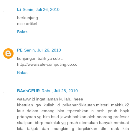
Li
Senin, Juli 26, 2010
berkunjung
nice artikel
Balas
PE
Senin, Juli 26, 2010
kunjungan balik ya sob ...
http://www.safe-computing.co.cc
Balas
BAchGEUR
Rabu, Juli 28, 2010
waaww jd inget jaman kuliah...heee
kbetulan gw kuliah d prikanan&klautan.misteri makhluk2
laut dalam emang blm trpecahkan n msh pnuh bnyk
prtanyaan yg blm bs d jawab bahkan oleh seorang profesor
skalipun. bbrp makhluk yg prnah dtemukan banyak mmbuat
kita takjub dan mungkin g terpikirkan dlm otak kita