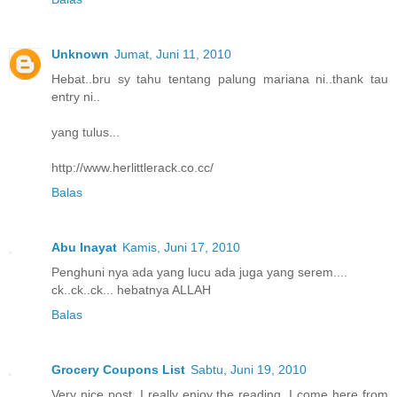
Unknown
Jumat, Juni 11, 2010
Hebat..bru sy tahu tentang palung mariana ni..thank tau
entry ni..
yang tulus...
http://www.herlittlerack.co.cc/
Balas
Abu Inayat
Kamis, Juni 17, 2010
Penghuni nya ada yang lucu ada juga yang serem....
ck..ck..ck... hebatnya ALLAH
Balas
Grocery Coupons List
Sabtu, Juni 19, 2010
Very nice post. I really enjoy the reading. I come here from