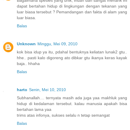
Bagaimana spesies yang unik, indah dan sangat menarik ini
dapat bertahan hidup di lingkungan dengan tekanan yang
luar biasa tersebut ? Pemandangan dan fakta di alam yang
luar biasa.
Balas
Unknown
Minggu, Mei 09, 2010
kok bisa idup ya itu, pdahal bentuknya keliatan lunak2 gtu..
hhe.. pasti kalo digoreng ato dibkar gtu ikanya keras kayak
baja.. hhaha
Balas
harto
Senin, Mei 10, 2010
Subhanallah.... ternyata masih ada juga yaa makhluk yang
hidup di kedalaman tersebut. kalau manusia apakah bisa
bertahan lama yaa
trims atas infonya, sukses selalu n tetap semangat
Balas