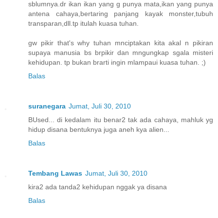
sblumnya.dr ikan ikan yang g punya mata,ikan yang punya
antena cahaya,bertaring panjang kayak monster,tubuh
transparan,dll.tp itulah kuasa tuhan.
gw pikir that's why tuhan mnciptakan kita akal n pikiran
supaya manusia bs brpikir dan mngungkap sgala misteri
kehidupan. tp bukan brarti ingin mlampaui kuasa tuhan. ;)
Balas
suranegara
Jumat, Juli 30, 2010
BUsed... di kedalam itu benar2 tak ada cahaya, mahluk yg
hidup disana bentuknya juga aneh kya alien...
Balas
Tembang Lawas
Jumat, Juli 30, 2010
kira2 ada tanda2 kehidupan nggak ya disana
Balas