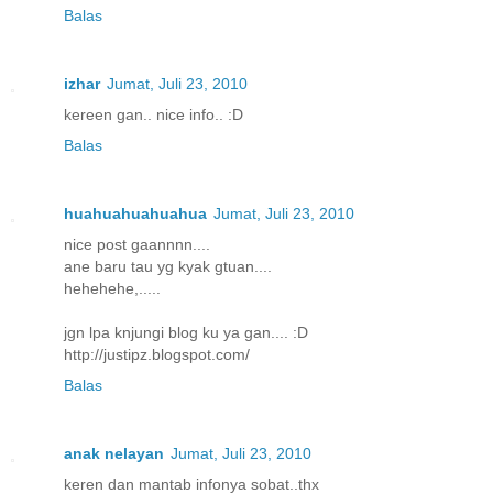
Balas
izhar
Jumat, Juli 23, 2010
kereen gan.. nice info.. :D
Balas
huahuahuahuahua
Jumat, Juli 23, 2010
nice post gaannnn....
ane baru tau yg kyak gtuan....
hehehehe,.....
jgn lpa knjungi blog ku ya gan.... :D
http://justipz.blogspot.com/
Balas
anak nelayan
Jumat, Juli 23, 2010
keren dan mantab infonya sobat..thx