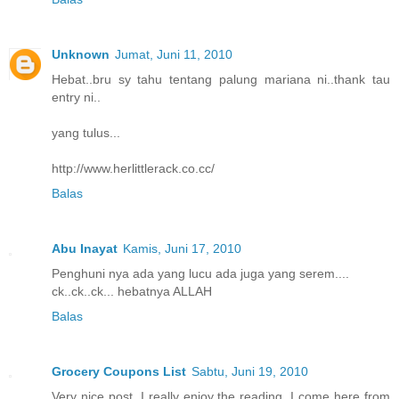
Unknown
Jumat, Juni 11, 2010
Hebat..bru sy tahu tentang palung mariana ni..thank tau
entry ni..
yang tulus...
http://www.herlittlerack.co.cc/
Balas
Abu Inayat
Kamis, Juni 17, 2010
Penghuni nya ada yang lucu ada juga yang serem....
ck..ck..ck... hebatnya ALLAH
Balas
Grocery Coupons List
Sabtu, Juni 19, 2010
Very nice post. I really enjoy the reading. I come here from