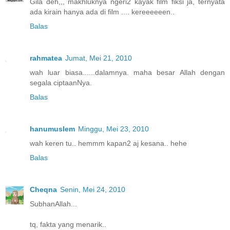
Gila deh,,, makhluknya ngeri2 kayak film fiksi ja, ternyata
ada kirain hanya ada di film .... kereeeeeen..
Balas
rahmatea
Jumat, Mei 21, 2010
wah luar biasa......dalamnya. maha besar Allah dengan
segala ciptaanNya.
Balas
hanumuslem
Minggu, Mei 23, 2010
wah keren tu.. hemmm kapan2 aj kesana.. hehe
Balas
Cheqna
Senin, Mei 24, 2010
SubhanAllah...
tq, fakta yang menarik..