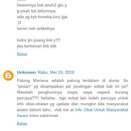
hewannya kok aneh2 gtu y,
g pnah liat sblumnya,
ada yg kyk boneka,lucu jga.
:D
keren neh artikelnya
indra ijin psang link y??
jika berkenan link blik
Balas
Unknown
Rabu, Mei 19, 2010
Palung Mariana adalah palung terdalam di dunia. Itu
"pesan" yg disampaikan pd postingan sobat kali ini ya?
Masalah penghuninya siapa, saya seperti kurang
percaya??!! hehehe.. tapi sobat lain boleh percaya untuk
info obat-obatan yg update dan mungkin kita masyarakat
awam belum tahu.. visit me at
Info Obat Untuk Masyarakat
Awam
trims sabirinnet.
Balas