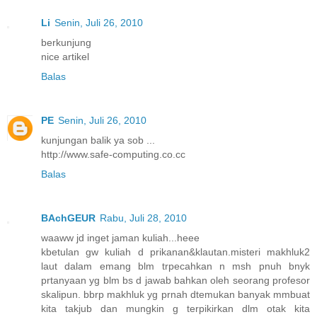
Li
Senin, Juli 26, 2010
berkunjung
nice artikel
Balas
PE
Senin, Juli 26, 2010
kunjungan balik ya sob ...
http://www.safe-computing.co.cc
Balas
BAchGEUR
Rabu, Juli 28, 2010
waaww jd inget jaman kuliah...heee
kbetulan gw kuliah d prikanan&klautan.misteri makhluk2
laut dalam emang blm trpecahkan n msh pnuh bnyk
prtanyaan yg blm bs d jawab bahkan oleh seorang profesor
skalipun. bbrp makhluk yg prnah dtemukan banyak mmbuat
kita takjub dan mungkin g terpikirkan dlm otak kita