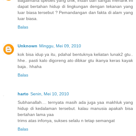
Bagaimana spesies yang unik, indah dan sangat menarik ini
dapat bertahan hidup di lingkungan dengan tekanan yang
luar biasa tersebut ? Pemandangan dan fakta di alam yang
luar biasa.
Balas
Unknown
Minggu, Mei 09, 2010
kok bisa idup ya itu, pdahal bentuknya keliatan lunak2 gtu..
hhe.. pasti kalo digoreng ato dibkar gtu ikanya keras kayak
baja.. hhaha
Balas
harto
Senin, Mei 10, 2010
Subhanallah.... ternyata masih ada juga yaa makhluk yang
hidup di kedalaman tersebut. kalau manusia apakah bisa
bertahan lama yaa
trims atas infonya, sukses selalu n tetap semangat
Balas