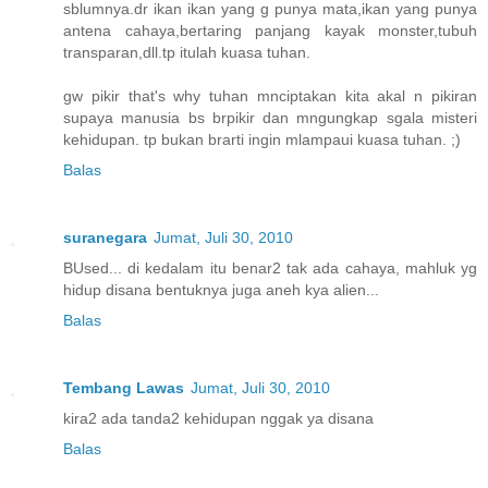
sblumnya.dr ikan ikan yang g punya mata,ikan yang punya
antena cahaya,bertaring panjang kayak monster,tubuh
transparan,dll.tp itulah kuasa tuhan.
gw pikir that's why tuhan mnciptakan kita akal n pikiran
supaya manusia bs brpikir dan mngungkap sgala misteri
kehidupan. tp bukan brarti ingin mlampaui kuasa tuhan. ;)
Balas
suranegara
Jumat, Juli 30, 2010
BUsed... di kedalam itu benar2 tak ada cahaya, mahluk yg
hidup disana bentuknya juga aneh kya alien...
Balas
Tembang Lawas
Jumat, Juli 30, 2010
kira2 ada tanda2 kehidupan nggak ya disana
Balas