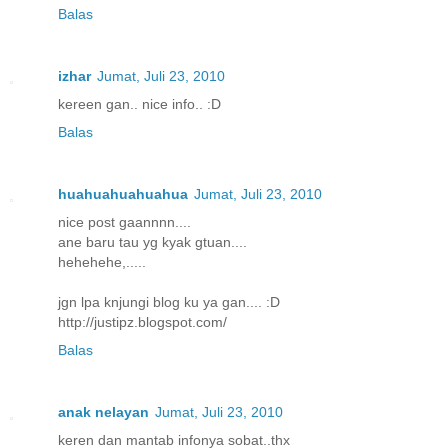
Balas
izhar
Jumat, Juli 23, 2010
kereen gan.. nice info.. :D
Balas
huahuahuahuahua
Jumat, Juli 23, 2010
nice post gaannnn....
ane baru tau yg kyak gtuan....
hehehehe,.....
jgn lpa knjungi blog ku ya gan.... :D
http://justipz.blogspot.com/
Balas
anak nelayan
Jumat, Juli 23, 2010
keren dan mantab infonya sobat..thx