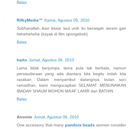
Balas
RifkyMedia™
Kamis, Agustus 05, 2010
Subhanallah,,ikan dasar laut unik itu berwajah serem gan
hehehehehe (kayak di film spongebob)
Balas
harto
Jumat, Agustus 06, 2010
Lama tidak berjumpa, lama pula tak berkata, namun
persaudaraan yang ada diantara kita begitu indah kita
rasakan. Dalam menyambut datangnya bulan suci
ramadhan, kami mengucapkan SELAMAT MENUNAIKAN
IBADAH SHAUM MOHON MA’AF LAHIR dan BATHIN
Balas
Anonim
Jumat, Agustus 06, 2010
One accessory that many
pandora beads
women consider