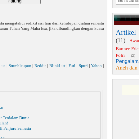
This free page ra
ta mengatahui sedikit sisi lain dari kehidupan dialam semesta
esaran Tuhan Yang Maha Esa, jika dibandingkan dengan kuasa
Artikel
(11)
Awa
Banner Fri
Polri
(2)
Pengalam
o.us
|
Stumbleupon
|
Reddit
|
BlinkList
|
Furl
|
Spurl
|
Yahoo
|
Aneh dan
ka
t Terdalam Dunia
ulan!
di Penjuru Semesta
i
p Manusia