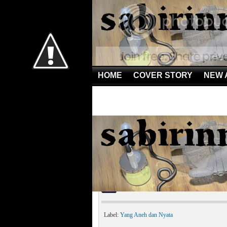
HOME
COVER STORY
NEW 
Home
»
Yang Aneh dan Nyata
»
Penghuni Palung Mar
Penghuni Palung Maria
Label:
Yang Aneh dan Nyata