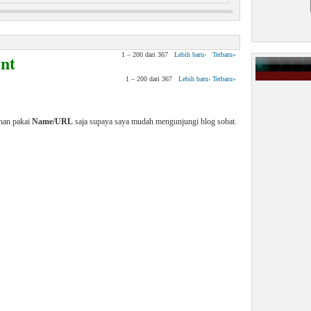
 Virus Pada Manusia
nt
1 – 200 dari 367
Lebih baru›
Terbaru»
1 – 200 dari 367
Lebih baru›
Terbaru»
enan pakai
Name/URL
saja supaya saya mudah mengunjungi blog sobat.