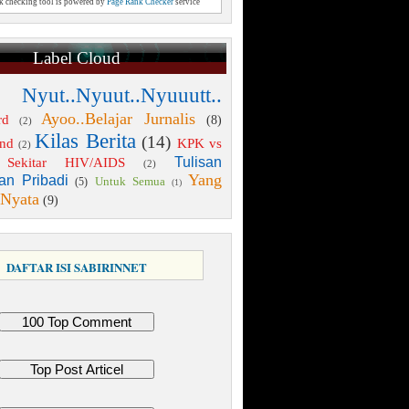
nk checking tool is powered by
Page Rank Checker
service
Label Cloud
 Nyut..Nyuut..Nyuuutt..
Ayoo..Belajar Jurnalis
rd
(8)
(2)
Kilas Berita
(14)
end
KPK vs
(2)
Tulisan
Sekitar HIV/AIDS
(2)
Yang
an Pribadi
Untuk Semua
(5)
(1)
 Nyata
(9)
DAFTAR ISI SABIRINNET