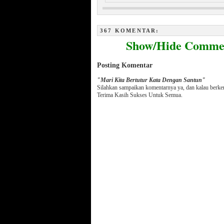
Menakjubkan, Keindahan Sel dan
Ayat Al Qur’an Ditubuh Bayi
367 KOMENTAR:
Show/Hide Comme
Posting Komentar
"Mari Kita Bertutur Kata Dengan Santun"
Silahkan sampaikan komentarnya ya, dan kalau berk
Terima Kasih Sukses Untuk Semua.