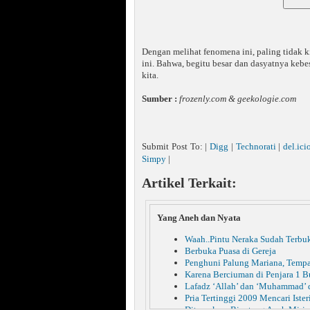
Dengan melihat fenomena ini, paling tidak ki
ini. Bahwa, begitu besar dan dasyatnya keb
kita.
Sumber :
frozenly.com & geekologie.com
Submit Post To: |
Digg
|
Technorati
|
del.ici
Simpy
|
Artikel Terkait:
Yang Aneh dan Nyata
Waah..Pintu Neraka Sudah Terbu
Berbuka Puasa di Gereja
Penghuni Palung Mariana, Tempa
Karena Berciuman di Penjara 1 B
Lafadz ‘Allah’ dan ‘Muhammad’ 
Pria Tertinggi 2009 Mencari Ister
Ditemukan, Binatang Aneh Miri