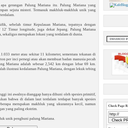
 apa gerangan Palung Mariana itu. Palung Mariana yang
impan sejuta misteri. Termasuk makhluk-makhluk unik yang
 terdalam.
ifik, sebelah timur Kepulauan Mariana, tepatnya dengan
° 12' Timur longitude, juga dekat Jepang. Palung Mariana
a, sekaligus merupakan lokasi yang terdalam di dunia.
.033 meter atau sekitar 11 kilometer, sementara tekanan di
 ton per inci persegi atau akan membuat badan manusia pecah
lung Mariana adalah sebesar 2,542 km dengan lebar 69 km.
lah ilustrasi kedalaman Palung Mariana, dengan lekuk tebing
nggi ini awalnya dianggap hanya dihuni oleh spesies primitif,
an bahwa di dalam laut terdalam terdapat banyak spesies
Beberapa merupakan makhluk yang ukurannya kecil, namun
Check Page Ra
gan yang paling ekstrim.
hluk unik penghuni palung Mariana.