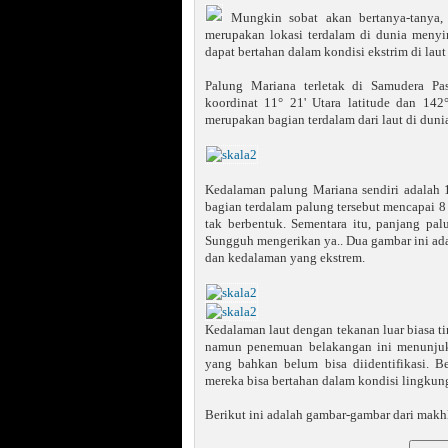
Mungkin sobat akan bertanya-tanya,
merupakan lokasi terdalam di dunia meny
dapat bertahan dalam kondisi ekstrim di laut
Palung Mariana terletak di Samudera Pas
koordinat 11° 21' Utara latitude dan 142
merupakan bagian terdalam dari laut di duni
Kedalaman palung Mariana sendiri adalah 11
bagian terdalam palung tersebut mencapai 8
tak berbentuk. Sementara itu, panjang pa
Sungguh mengerikan ya.. Dua gambar ini ada
dan kedalaman yang ekstrem.
Kedalaman laut dengan tekanan luar biasa ti
namun penemuan belakangan ini menunjukk
yang bahkan belum bisa diidentifikasi. 
mereka bisa bertahan dalam kondisi lingkun
Berikut ini adalah gambar-gambar dari mak