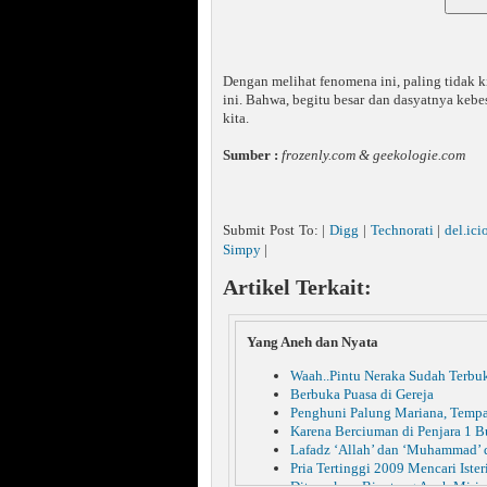
Dengan melihat fenomena ini, paling tidak ki
ini. Bahwa, begitu besar dan dasyatnya keb
kita.
Sumber :
frozenly.com & geekologie.com
Submit Post To: |
Digg
|
Technorati
|
del.ici
Simpy
|
Artikel Terkait:
Yang Aneh dan Nyata
Waah..Pintu Neraka Sudah Terbu
Berbuka Puasa di Gereja
Penghuni Palung Mariana, Tempa
Karena Berciuman di Penjara 1 B
Lafadz ‘Allah’ dan ‘Muhammad’ 
Pria Tertinggi 2009 Mencari Ister
Ditemukan, Binatang Aneh Miri