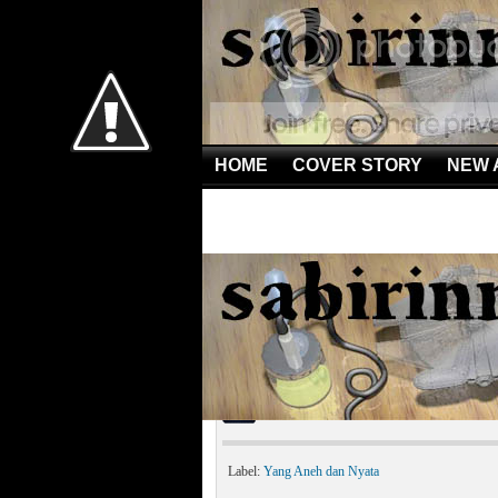
HOME
COVER STORY
NEW 
Home
»
Yang Aneh dan Nyata
»
Penghuni Palung Mar
Penghuni Palung Maria
Label:
Yang Aneh dan Nyata