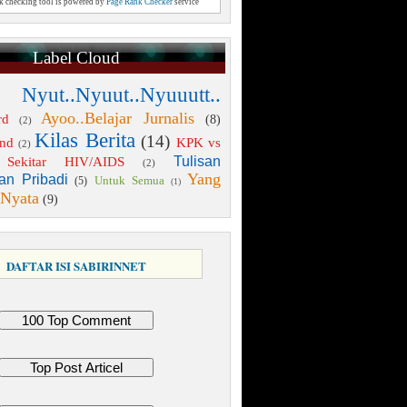
nk checking tool is powered by
Page Rank Checker
service
Label Cloud
 Nyut..Nyuut..Nyuuutt..
Ayoo..Belajar Jurnalis
rd
(8)
(2)
Kilas Berita
(14)
end
KPK vs
(2)
Tulisan
Sekitar HIV/AIDS
(2)
Yang
an Pribadi
Untuk Semua
(5)
(1)
 Nyata
(9)
DAFTAR ISI SABIRINNET