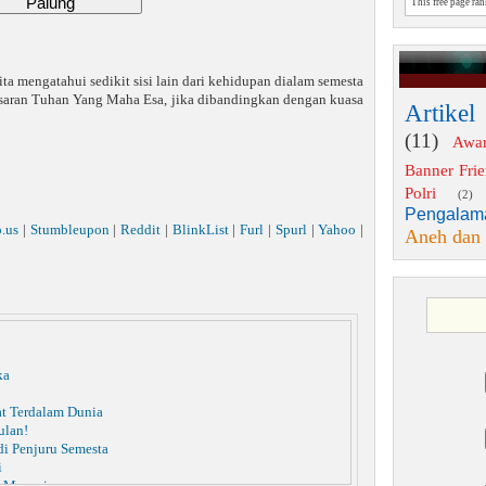
This free page ra
ta mengatahui sedikit sisi lain dari kehidupan dialam semesta
esaran Tuhan Yang Maha Esa, jika dibandingkan dengan kuasa
Artikel
(11)
Awa
Banner Fri
Polri
(2)
Pengalam
o.us
|
Stumbleupon
|
Reddit
|
BlinkList
|
Furl
|
Spurl
|
Yahoo
|
Aneh dan
ka
t Terdalam Dunia
ulan!
di Penjuru Semesta
i
p Manusia