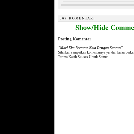
Menakjubkan, Keindahan Sel dan
Ayat Al Qur’an Ditubuh Bayi
367 KOMENTAR:
Show/Hide Comme
Posting Komentar
"Mari Kita Bertutur Kata Dengan Santun"
Silahkan sampaikan komentarnya ya, dan kalau berk
Terima Kasih Sukses Untuk Semua.