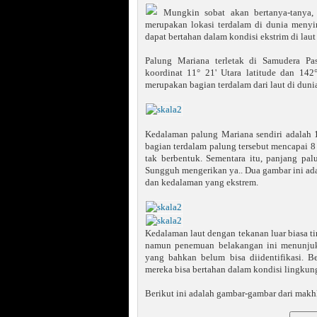
Mungkin sobat akan bertanya-tanya,
merupakan lokasi terdalam di dunia meny
dapat bertahan dalam kondisi ekstrim di laut
Palung Mariana terletak di Samudera Pas
koordinat 11° 21' Utara latitude dan 142
merupakan bagian terdalam dari laut di duni
Kedalaman palung Mariana sendiri adalah 11
bagian terdalam palung tersebut mencapai 8
tak berbentuk. Sementara itu, panjang pa
Sungguh mengerikan ya.. Dua gambar ini ada
dan kedalaman yang ekstrem.
Kedalaman laut dengan tekanan luar biasa ti
namun penemuan belakangan ini menunjukk
yang bahkan belum bisa diidentifikasi. 
mereka bisa bertahan dalam kondisi lingkun
Berikut ini adalah gambar-gambar dari mak