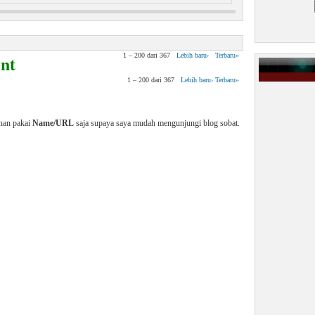
 Virus Pada Manusia
nt
1 – 200 dari 367
Lebih baru›
Terbaru»
1 – 200 dari 367
Lebih baru›
Terbaru»
enan pakai
Name/URL
saja supaya saya mudah mengunjungi blog sobat.