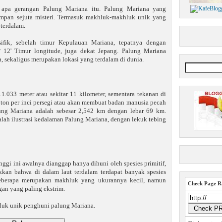
 apa gerangan Palung Mariana itu. Palung Mariana yang
impan sejuta misteri. Termasuk makhluk-makhluk unik yang
 terdalam.
ifik, sebelah timur Kepulauan Mariana, tepatnya dengan
° 12' Timur longitude, juga dekat Jepang. Palung Mariana
a, sekaligus merupakan lokasi yang terdalam di dunia.
.033 meter atau sekitar 11 kilometer, sementara tekanan di
 ton per inci persegi atau akan membuat badan manusia pecah
lung Mariana adalah sebesar 2,542 km dengan lebar 69 km.
lah ilustrasi kedalaman Palung Mariana, dengan lekuk tebing
nggi ini awalnya dianggap hanya dihuni oleh spesies primitif,
an bahwa di dalam laut terdalam terdapat banyak spesies
Beberapa merupakan makhluk yang ukurannya kecil, namun
Check Page Ra
gan yang paling ekstrim.
hluk unik penghuni palung Mariana.