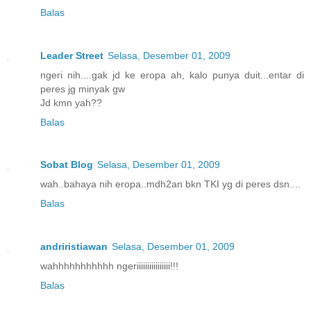
Balas
Leader Street
Selasa, Desember 01, 2009
ngeri nih....gak jd ke eropa ah, kalo punya duit...entar di
peres jg minyak gw
Jd kmn yah??
Balas
Sobat Blog
Selasa, Desember 01, 2009
wah..bahaya nih eropa..mdh2an bkn TKI yg di peres dsn....
Balas
andriristiawan
Selasa, Desember 01, 2009
wahhhhhhhhhhh ngeriiiiiiiiiiiiiiii!!!
Balas