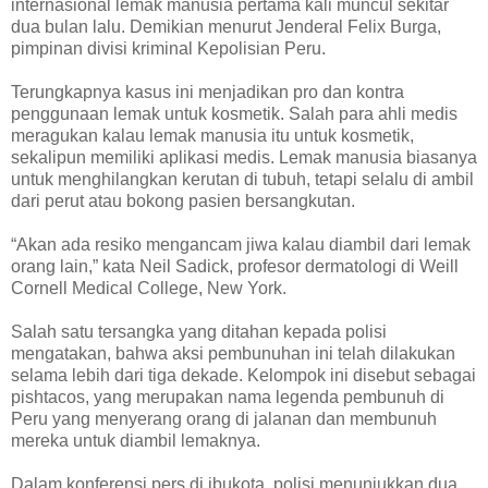
internasional lemak manusia pertama kali muncul sekitar
dua bulan lalu. Demikian menurut Jenderal Felix Burga,
pimpinan divisi kriminal Kepolisian Peru.
Terungkapnya kasus ini menjadikan pro dan kontra
penggunaan lemak untuk kosmetik. Salah para ahli medis
meragukan kalau lemak manusia itu untuk kosmetik,
sekalipun memiliki aplikasi medis. Lemak manusia biasanya
untuk menghilangkan kerutan di tubuh, tetapi selalu di ambil
dari perut atau bokong pasien bersangkutan.
“Akan ada resiko mengancam jiwa kalau diambil dari lemak
orang lain,” kata Neil Sadick, profesor dermatologi di Weill
Cornell Medical College, New York.
Salah satu tersangka yang ditahan kepada polisi
mengatakan, bahwa aksi pembunuhan ini telah dilakukan
selama lebih dari tiga dekade. Kelompok ini disebut sebagai
pishtacos, yang merupakan nama legenda pembunuh di
Peru yang menyerang orang di jalanan dan membunuh
mereka untuk diambil lemaknya.
Dalam konferensi pers di ibukota, polisi menunjukkan dua