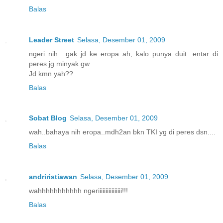
Balas
Leader Street
Selasa, Desember 01, 2009
ngeri nih....gak jd ke eropa ah, kalo punya duit...entar di
peres jg minyak gw
Jd kmn yah??
Balas
Sobat Blog
Selasa, Desember 01, 2009
wah..bahaya nih eropa..mdh2an bkn TKI yg di peres dsn....
Balas
andriristiawan
Selasa, Desember 01, 2009
wahhhhhhhhhhh ngeriiiiiiiiiiiiiiii!!!
Balas