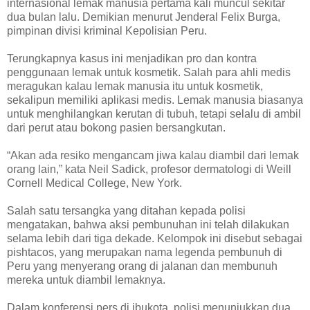
internasional lemak manusia pertama kali muncul sekitar
dua bulan lalu. Demikian menurut Jenderal Felix Burga,
pimpinan divisi kriminal Kepolisian Peru.
Terungkapnya kasus ini menjadikan pro dan kontra
penggunaan lemak untuk kosmetik. Salah para ahli medis
meragukan kalau lemak manusia itu untuk kosmetik,
sekalipun memiliki aplikasi medis. Lemak manusia biasanya
untuk menghilangkan kerutan di tubuh, tetapi selalu di ambil
dari perut atau bokong pasien bersangkutan.
“Akan ada resiko mengancam jiwa kalau diambil dari lemak
orang lain,” kata Neil Sadick, profesor dermatologi di Weill
Cornell Medical College, New York.
Salah satu tersangka yang ditahan kepada polisi
mengatakan, bahwa aksi pembunuhan ini telah dilakukan
selama lebih dari tiga dekade. Kelompok ini disebut sebagai
pishtacos, yang merupakan nama legenda pembunuh di
Peru yang menyerang orang di jalanan dan membunuh
mereka untuk diambil lemaknya.
Dalam konferensi pers di ibukota, polisi menunjukkan dua