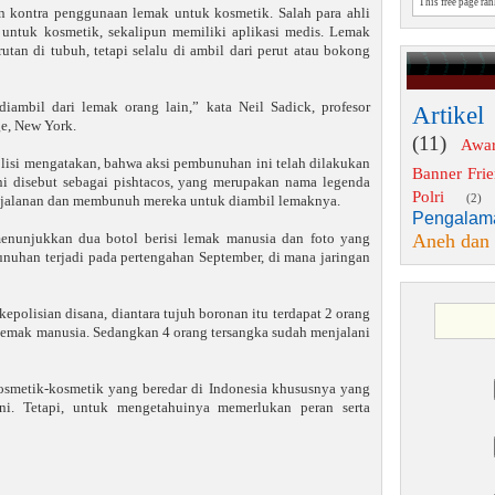
This free page ra
n kontra penggunaan lemak untuk kosmetik. Salah para ahli
untuk kosmetik, sekalipun memiliki aplikasi medis. Lemak
an di tubuh, tetapi selalu di ambil dari perut atau bokong
ambil dari lemak orang lain,” kata Neil Sadick, profesor
Artikel
ge, New York.
(11)
Awa
olisi mengatakan, bahwa aksi pembunuhan ini telah dilakukan
Banner Fri
ni disebut sebagai pishtacos, yang merupakan nama legenda
Polri
(2)
 jalanan dan membunuh mereka untuk diambil lemaknya.
Pengalam
Aneh dan
 menunjukkan dua botol berisi lemak manusia dan foto yang
nuhan terjadi pada pertengahan September, di mana jaringan
kepolisian disana, diantara tujuh boronan itu terdapat 2 orang
 lemak manusia. Sedangkan 4 orang tersangka sudah menjalani
osmetik-kosmetik yang beredar di Indonesia khususnya yang
ni. Tetapi, untuk mengetahuinya memerlukan peran serta