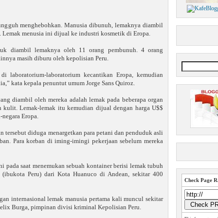
sungguh menghebohkan. Manusia dibunuh, lemaknya diambil
Lemak menusia ini dijual ke industri kosmetik di Eropa.
tuk diambil lemaknya oleh 11 orang pembunuh. 4 orang
innya masih diburu oleh kepolisian Peru.
di laboratorium-laboratorium kecantikan Eropa, kemudian
ia,” kata kepala penuntut umum Jorge Sans Quiroz.
yang diambil oleh mereka adalah lemak pada beberapa organ
n kulit. Lemak-lemak itu kemudian dijual dengan harga U$$
a-negara Eropa.
n tersebut diduga menargetkan para petani dan penduduk asli
orban. Para korban di iming-imingi pekerjaan sebelum mereka
ni pada saat menemukan sebuah kontainer berisi lemak tubuh
(ibukota Peru) dari Kota Huanuco di Andean, sekitar 400
Check Page Ra
an internasional lemak manusia pertama kali muncul sekitar
elix Burga, pimpinan divisi kriminal Kepolisian Peru.