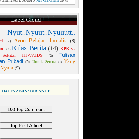
nk checking tool is powered by
Page Rank Checker
service
Label Cloud
 Nyut..Nyuut..Nyuuutt..
Ayoo..Belajar Jurnalis
rd
(8)
(2)
Kilas Berita
(14)
end
KPK vs
(2)
Tulisan
Sekitar HIV/AIDS
(2)
Yang
an Pribadi
Untuk Semua
(5)
(1)
 Nyata
(9)
DAFTAR ISI SABIRINNET