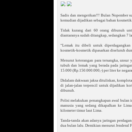
Sadis dan mengerikan!!! Bulan Nopember 
kemudian dijadikan sebagai bahan kosmetik. 
Tidak kurang dari 60 orang dibunuh un
diantaranya sudah ditangkap, sedangkan 7 la
“Lemak itu dibeli untuk diperdagangkan 
kosmetik-kosmetik dipasarkan diseluruh dun
Menurut keterangan para tersangka, unsur 
tubuh dan lemak yang berada pada jaringa
15.000 (Rp.150.000.000,-) per liter ke negar
Didalam dakwaan jaksa dituliskan, komplota
di jalan-jalan terpencil untuk dijadikan k
dibunuh.
Polisi melakukan penangkapan awal bulan i
manusia yang sedang dikapalkan ke Lima 
kilometer timur laut Lima.
Tanda-tanda akan adanya jaringan perdagang
dua bulan lalu. Demikian menurut Jenderal F