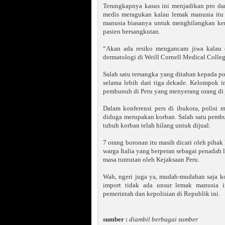
Terungkapnya kasus ini menjadikan pro da
medis meragukan kalau lemak manusia itu 
manusia biasanya untuk menghilangkan kerut
pasien bersangkutan.
“Akan ada resiko mengancam jiwa kalau di
dermatologi di Weill Cornell Medical Colle
Salah satu tersangka yang ditahan kepada p
selama lebih dari tiga dekade. Kelompok i
pembunuh di Peru yang menyerang orang di
Dalam konferensi pers di ibukota, polisi
diduga merupakan korban. Salah satu pembu
tubuh korban telah hilang untuk dijual.
7 orang boronan itu masih dicari oleh pihak 
warga Italia yang berperan sebagai penadah
masa tuntutan oleh Kejaksaan Peru.
Wah, ngeri juga ya, mudah-mudahan saja k
import tidak ada unsur lemak manusia i
pemerintah dan kepolisian di Republik ini.
sumber :
diambil berbagai sumber