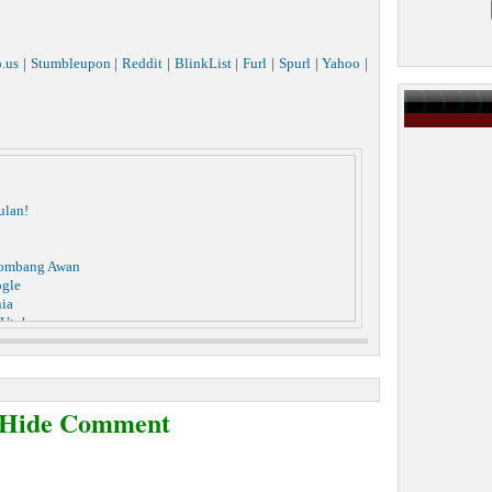
o.us
|
Stumbleupon
|
Reddit
|
BlinkList
|
Furl
|
Spurl
|
Yahoo
|
ulan!
lombang Awan
ogle
nia
 Utuh
gi Pria Pezinah
ring Sosial | Cuma Rp.12 juta
odel Gantung Diri
 Untuk Bahan Kosmetik
/Hide Comment
s Berat
tar 4.000 Orang