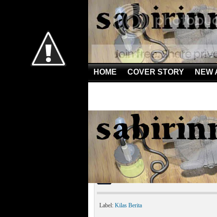
HOME
COVER STORY
NEW 
Home
»
Kilas Berita
»
60 Manusia Dibunuh, Lemakny
60 Manusia Dibunuh, L
Label:
Kilas Berita