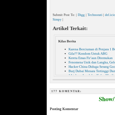
Submit Post To: |
Digg
|
Technorati
|
del.ici
Simpy
|
Artikel Terkait:
Kilas Berita
Karena Berciuman di Penjara 1 B
Gila!!! Kondom Untuk ABG
Kereta Emas Fir’aun Ditemukan
Fenomena Unik dan Langka, Ge
Hacker China Diduga Serang Go
Burj Dubai Menara Tertinggi Du
14 tahun, Jasad dan Kafan Masih
Mengerikan!!! Hukuman Rajam Ba
Gadis Lelang keperawanan di Jeja
Tulis Pesan di Blogspot, Superm
177 KOMENTAR:
60 Manusia Dibunuh, Lemaknya
Show
Gagal ke Indonesia, Miyabi Stres
Masya Allah, Korban Gempa Seki
Jibriel Bukan Malaikat Jibril
Posting Komentar