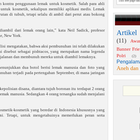
This free page ra
n kontra penggunaan lemak untuk kosmetik. Salah para ahli
untuk kosmetik, sekalipun memiliki aplikasi medis. Lemak
an di tubuh, tetapi selalu di ambil dari perut atau bokong
ambil dari lemak orang lain,” kata Neil Sadick, profesor
Artikel
ge, New York.
(11)
Awa
olisi mengatakan, bahwa aksi pembunuhan ini telah dilakukan
Banner Fri
ni disebut sebagai pishtacos, yang merupakan nama legenda
Polri
(2)
 jalanan dan membunuh mereka untuk diambil lemaknya.
Pengalam
Aneh dan
 menunjukkan dua botol berisi lemak manusia dan foto yang
nuhan terjadi pada pertengahan September, di mana jaringan
kepolisian disana, diantara tujuh boronan itu terdapat 2 orang
 lemak manusia. Sedangkan 4 orang tersangka sudah menjalani
osmetik-kosmetik yang beredar di Indonesia khususnya yang
ni. Tetapi, untuk mengetahuinya memerlukan peran serta