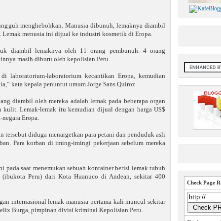
sungguh menghebohkan. Manusia dibunuh, lemaknya diambil
Lemak menusia ini dijual ke industri kosmetik di Eropa.
tuk diambil lemaknya oleh 11 orang pembunuh. 4 orang
innya masih diburu oleh kepolisian Peru.
di laboratorium-laboratorium kecantikan Eropa, kemudian
ia,” kata kepala penuntut umum Jorge Sans Quiroz.
yang diambil oleh mereka adalah lemak pada beberapa organ
n kulit. Lemak-lemak itu kemudian dijual dengan harga U$$
a-negara Eropa.
n tersebut diduga menargetkan para petani dan penduduk asli
orban. Para korban di iming-imingi pekerjaan sebelum mereka
ni pada saat menemukan sebuah kontainer berisi lemak tubuh
(ibukota Peru) dari Kota Huanuco di Andean, sekitar 400
Check Page Ra
an internasional lemak manusia pertama kali muncul sekitar
elix Burga, pimpinan divisi kriminal Kepolisian Peru.