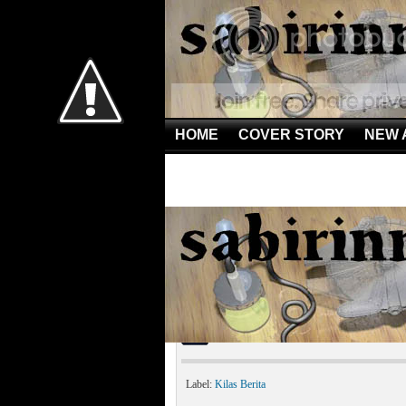
HOME
COVER STORY
NEW 
Home
»
Kilas Berita
»
60 Manusia Dibunuh, Lemakny
60 Manusia Dibunuh, L
Label:
Kilas Berita