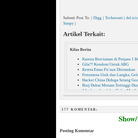
Submit Post To: |
Digg
|
Technorati
|
del.ici
Simpy
|
Artikel Terkait:
Kilas Berita
Karena Berciuman di Penjara 1 B
Gila!!! Kondom Untuk ABG
Kereta Emas Fir’aun Ditemukan
Fenomena Unik dan Langka, Ge
Hacker China Diduga Serang Go
Burj Dubai Menara Tertinggi Du
14 tahun, Jasad dan Kafan Masih
Mengerikan!!! Hukuman Rajam Ba
Gadis Lelang keperawanan di Jeja
Tulis Pesan di Blogspot, Superm
177 KOMENTAR:
60 Manusia Dibunuh, Lemaknya
Show
Gagal ke Indonesia, Miyabi Stres
Masya Allah, Korban Gempa Seki
Jibriel Bukan Malaikat Jibril
Posting Komentar