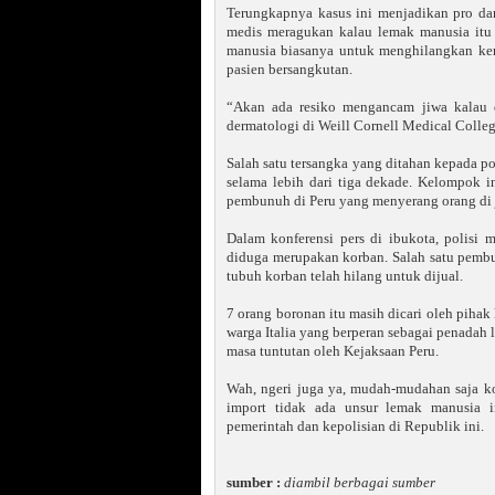
Terungkapnya kasus ini menjadikan pro da
medis meragukan kalau lemak manusia itu 
manusia biasanya untuk menghilangkan kerut
pasien bersangkutan.
“Akan ada resiko mengancam jiwa kalau di
dermatologi di Weill Cornell Medical Colle
Salah satu tersangka yang ditahan kepada p
selama lebih dari tiga dekade. Kelompok i
pembunuh di Peru yang menyerang orang di
Dalam konferensi pers di ibukota, polisi
diduga merupakan korban. Salah satu pembu
tubuh korban telah hilang untuk dijual.
7 orang boronan itu masih dicari oleh pihak 
warga Italia yang berperan sebagai penadah
masa tuntutan oleh Kejaksaan Peru.
Wah, ngeri juga ya, mudah-mudahan saja k
import tidak ada unsur lemak manusia i
pemerintah dan kepolisian di Republik ini.
sumber :
diambil berbagai sumber