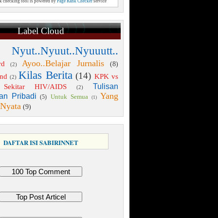
nk checking tool is powered by
Page Rank Checker
service
Label Cloud
 Nyut..Nyuut..Nyuuutt..
Ayoo..Belajar Jurnalis
rd
(8)
(2)
Kilas Berita
(14)
end
KPK vs
(2)
Tulisan
Sekitar HIV/AIDS
(2)
Yang
an Pribadi
Untuk Semua
(5)
(1)
 Nyata
(9)
DAFTAR ISI SABIRINNET