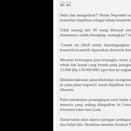
Sadis dan mengerikan!!! Bulan Nopember 
kemudian dijadikan sebagai bahan kosmetik. 
Tidak kurang dari 60 orang dibunuh un
diantaranya sudah ditangkap, sedangkan 7 la
“Lemak itu dibeli untuk diperdagangkan 
kosmetik-kosmetik dipasarkan diseluruh dun
Menurut keterangan para tersangka, unsur 
tubuh dan lemak yang berada pada jaringa
15.000 (Rp.150.000.000,-) per liter ke negar
Didalam dakwaan jaksa dituliskan, komplota
di jalan-jalan terpencil untuk dijadikan k
dibunuh.
Polisi melakukan penangkapan awal bulan i
manusia yang sedang dikapalkan ke Lima 
kilometer timur laut Lima.
Tanda-tanda akan adanya jaringan perdagang
dua bulan lalu. Demikian menurut Jenderal F