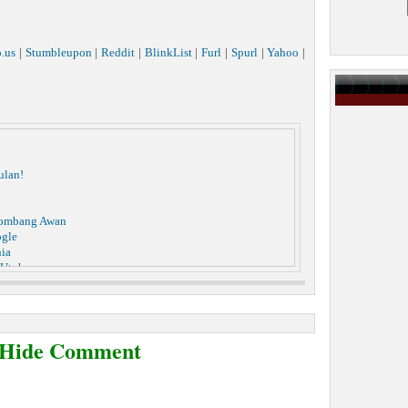
o.us
|
Stumbleupon
|
Reddit
|
BlinkList
|
Furl
|
Spurl
|
Yahoo
|
ulan!
lombang Awan
ogle
nia
 Utuh
gi Pria Pezinah
ring Sosial | Cuma Rp.12 juta
odel Gantung Diri
 Untuk Bahan Kosmetik
/Hide Comment
s Berat
tar 4.000 Orang