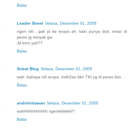
Balas
Leader Street
Selasa, Desember 01, 2009
ngeri nih....gak jd ke eropa ah, kalo punya duit...entar di
peres jg minyak gw
Jd kmn yah??
Balas
Sobat Blog
Selasa, Desember 01, 2009
wah..bahaya nih eropa..mdh2an bkn TKI yg di peres dsn....
Balas
andriristiawan
Selasa, Desember 01, 2009
wahhhhhhhhhhh ngeriiiiiiiiiiiiiiii!!!
Balas