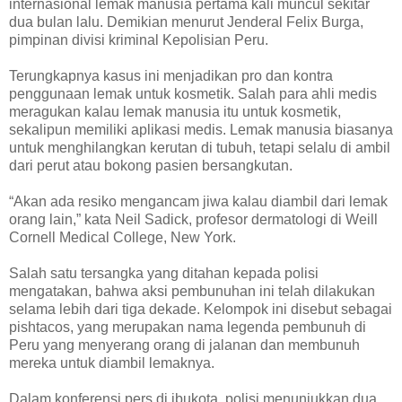
internasional lemak manusia pertama kali muncul sekitar
dua bulan lalu. Demikian menurut Jenderal Felix Burga,
pimpinan divisi kriminal Kepolisian Peru.
Terungkapnya kasus ini menjadikan pro dan kontra
penggunaan lemak untuk kosmetik. Salah para ahli medis
meragukan kalau lemak manusia itu untuk kosmetik,
sekalipun memiliki aplikasi medis. Lemak manusia biasanya
untuk menghilangkan kerutan di tubuh, tetapi selalu di ambil
dari perut atau bokong pasien bersangkutan.
“Akan ada resiko mengancam jiwa kalau diambil dari lemak
orang lain,” kata Neil Sadick, profesor dermatologi di Weill
Cornell Medical College, New York.
Salah satu tersangka yang ditahan kepada polisi
mengatakan, bahwa aksi pembunuhan ini telah dilakukan
selama lebih dari tiga dekade. Kelompok ini disebut sebagai
pishtacos, yang merupakan nama legenda pembunuh di
Peru yang menyerang orang di jalanan dan membunuh
mereka untuk diambil lemaknya.
Dalam konferensi pers di ibukota, polisi menunjukkan dua