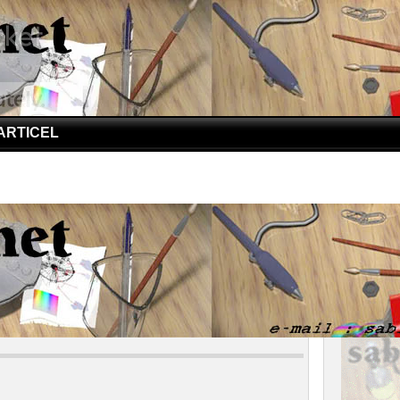
ARTICEL
oogle
erang Google