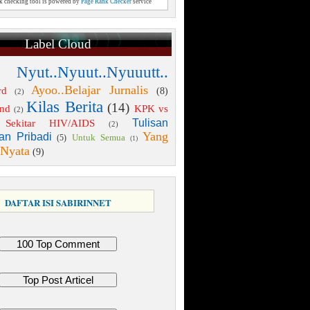
nk checking tool is powered by
Page Rank Checker
service
Label Cloud
 Nyut..Nyuut..Nyuuutt..
Ayoo..Belajar Jurnalis
rd
(8)
(2)
Kilas Berita
(14)
end
KPK vs
(2)
Tulisan
Sekitar HIV/AIDS
(2)
Yang
an Pribadi
Untuk Semua
(5)
(1)
 Nyata
(9)
DAFTAR ISI SABIRINNET