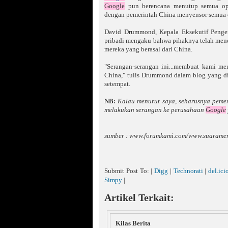
Google
pun berencana menutup semua op
dengan pemerintah China menyensor semua da
David Drummond, Kepala Eksekutif Peng
pribadi mengaku bahwa pihaknya telah mene
mereka yang berasal dari China.
"Serangan-serangan ini...membuat kami me
China," tulis Drummond dalam blog yang di
setempat.
NB:
Kalau menurut saya, seharusnya pemer
melakukan serangan ke perusahaan
Google
sumber : www.forumkami.com/www.suarame
Submit Post To: |
Digg
|
Technorati
|
del.ici
Simpy
|
Artikel Terkait:
Kilas Berita