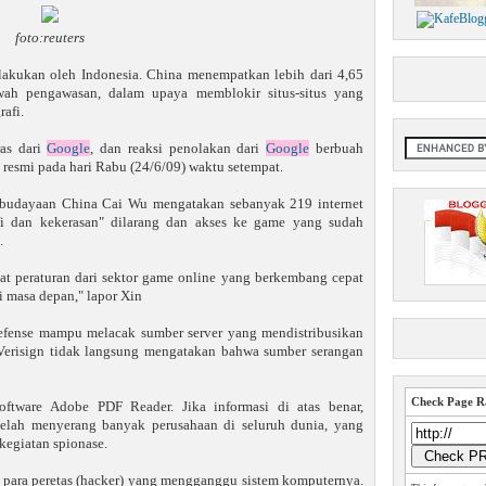
foto:reuters
lakukan oleh Indonesia. China menempatkan lebih dari 4,65
wah pengawasan, dalam upaya memblokir situs-situs yang
afi.
ras dari
Google
, dan reaksi penolakan dari
Google
berbuah
 resmi pada hari Rabu (24/6/09) waktu setempat.
ebudayaan China Cai Wu mengatakan sebanyak 219 internet
afi dan kekerasan" dilarang dan akses ke game yang sudah
.
 peraturan dari sektor game online yang berkembang cepat
 masa depan," lapor Xin
fefense mampu melacak sumber server yang mendistribusikan
 Verisign tidak langsung mengatakan bahwa sumber serangan
Check Page Ra
ftware Adobe PDF Reader. Jika informasi di atas benar,
telah menyerang banyak perusahaan di seluruh dunia, yang
kegiatan spionase.
para peretas (hacker) yang mengganggu sistem komputernya.