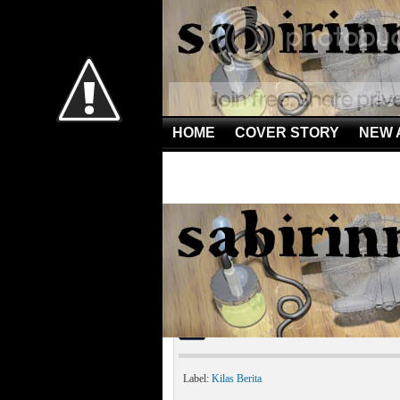
HOME
COVER STORY
NEW 
Home
»
Kilas Berita
»
Hacker China Diduga Serang G
Hacker China Diduga S
Label:
Kilas Berita