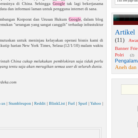
This free page ra
erasinya di China. Sehingga
Google
tak lagi bekerjasama
ta dan informasi laman untuk pengguna internet di sana.
embangan Korporat dan Urusan Hukum
Google
, dalam blog
mukan "serangan yang sangat canggih" terhadap infrastuktur
Artikel
(11)
Awa
mutuskan untuk meninjau kelayakan operasi bisnis kami di
kutip harian New York Times, Selasa (12/1/10) malam waktu
Banner Fri
Polri
(2)
Pengalam
intah China cukup melakukan pemblokiran saja tidak perlu
Aneh dan
yang tentu saja akan merugikan semua user di seluruh dunia.
rdeka.com
o.us
|
Stumbleupon
|
Reddit
|
BlinkList
|
Furl
|
Spurl
|
Yahoo
|