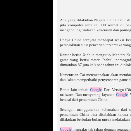
Apa yang dilakukan Negara China patut di
juta computer serta 80.000 warnet di ba
mengandung tindakan kekerasan dan pornogr
Upaya China ternyata mendapat reaksi ke
pemblokiran situs pencarian terkemuka yang
Kantor berita Xinhua mengutip Menteri K
game yang berisi materi "cabul, pornogr
dimainkan 87 juta kali pada tahun ini diblok
Kementrian Cai merencanakan akan membuat
dan "akan memperbaiki penyensoran game di
Berita lain terkait
Google
. Dari Versign iD
malware. Dan menyerang layanan
Google
.
berasal dari pemerintah China.
Serangan menggunakan kelemahan dari so
pemerintah China bisa disalahkan karena 
dilakukan berbulan-bulan untuk melakukan 
Google
mengaku tak tahan dengan serangan 