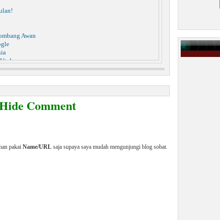
ulan!
lombang Awan
ogle
nia
 Utuh
gi Pria Pezinah
ring Sosial | Cuma Rp.12 juta
odel Gantung Diri
 Untuk Bahan Kosmetik
/Hide Comment
s Berat
tar 4.000 Orang
enan pakai
Name/URL
saja supaya saya mudah mengunjungi blog sobat.