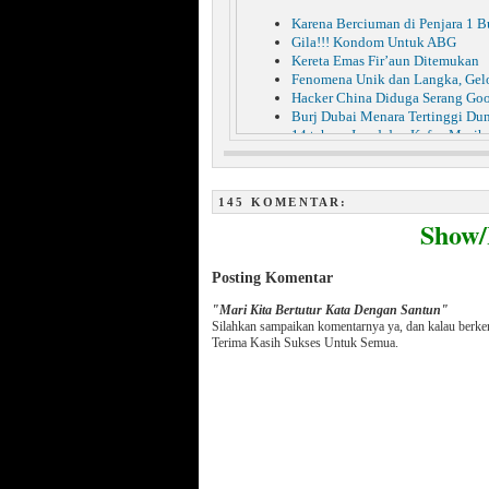
Karena Berciuman di Penjara 1 B
Gila!!! Kondom Untuk ABG
Kereta Emas Fir’aun Ditemukan
Fenomena Unik dan Langka, Ge
Hacker China Diduga Serang Go
Burj Dubai Menara Tertinggi Du
14 tahun, Jasad dan Kafan Masih
Mengerikan!!! Hukuman Rajam Ba
Gadis Lelang keperawanan di Jeja
Tulis Pesan di Blogspot, Superm
145 KOMENTAR:
60 Manusia Dibunuh, Lemaknya
Show
Gagal ke Indonesia, Miyabi Stres
Masya Allah, Korban Gempa Seki
Jibriel Bukan Malaikat Jibril
Posting Komentar
"Mari Kita Bertutur Kata Dengan Santun"
Silahkan sampaikan komentarnya ya, dan kalau berk
Terima Kasih Sukses Untuk Semua.