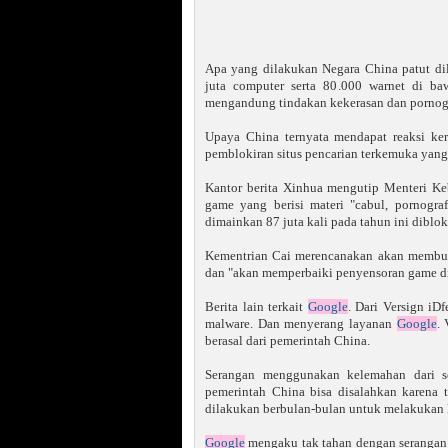
Apa yang dilakukan Negara China patut di
juta computer serta 80.000 warnet di ba
mengandung tindakan kekerasan dan pornogr
Upaya China ternyata mendapat reaksi ke
pemblokiran situs pencarian terkemuka yang
Kantor berita Xinhua mengutip Menteri K
game yang berisi materi "cabul, pornogr
dimainkan 87 juta kali pada tahun ini diblok
Kementrian Cai merencanakan akan membuat
dan "akan memperbaiki penyensoran game di
Berita lain terkait
Google
. Dari Versign iD
malware. Dan menyerang layanan
Google
.
berasal dari pemerintah China.
Serangan menggunakan kelemahan dari so
pemerintah China bisa disalahkan karena 
dilakukan berbulan-bulan untuk melakukan 
Google
mengaku tak tahan dengan serangan 