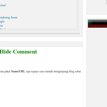
ulan!
lombang Awan
ogle
nia
 Utuh
gi Pria Pezinah
ring Sosial | Cuma Rp.12 juta
odel Gantung Diri
 Untuk Bahan Kosmetik
/Hide Comment
s Berat
tar 4.000 Orang
enan pakai
Name/URL
saja supaya saya mudah mengunjungi blog sobat.