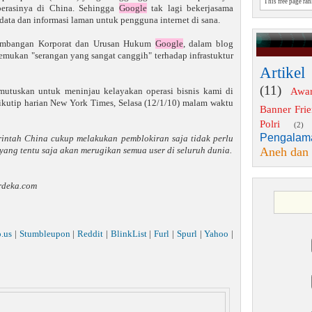
This free page ra
erasinya di China. Sehingga
Google
tak lagi bekerjasama
ta dan informasi laman untuk pengguna internet di sana.
embangan Korporat dan Urusan Hukum
Google
, dalam blog
mukan "serangan yang sangat canggih" terhadap infrastuktur
Artikel
(11)
Awa
mutuskan untuk meninjau kelayakan operasi bisnis kami di
kutip harian New York Times, Selasa (12/1/10) malam waktu
Banner Fri
Polri
(2)
Pengalam
intah China cukup melakukan pemblokiran saja tidak perlu
Aneh dan
yang tentu saja akan merugikan semua user di seluruh dunia.
rdeka.com
o.us
|
Stumbleupon
|
Reddit
|
BlinkList
|
Furl
|
Spurl
|
Yahoo
|