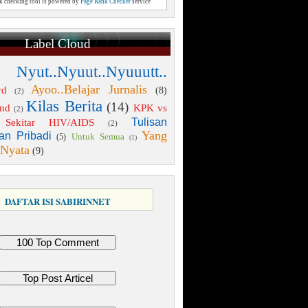
nk checking tool is powered by
Page Rank Checker
service
Label Cloud
 Nyut..Nyuut..Nyuuutt..
Ayoo..Belajar Jurnalis
rd
(8)
(2)
Kilas Berita
(14)
end
KPK vs
(2)
Tulisan
Sekitar HIV/AIDS
(2)
Yang
an Pribadi
Untuk Semua
(5)
(1)
 Nyata
(9)
DAFTAR ISI SABIRINNET