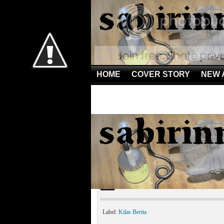
HOME
COVER STORY
NEW 
Home
»
Kilas Berita
»
Hacker China Diduga Serang G
Hacker China Diduga S
Label:
Kilas Berita