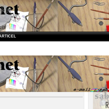
ARTICEL
oogle
erang Google