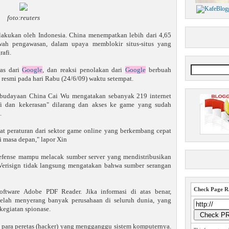
foto:reuters
lakukan oleh Indonesia. China menempatkan lebih dari 4,65
wah pengawasan, dalam upaya memblokir situs-situs yang
afi.
ras dari
Google
, dan reaksi penolakan dari
Google
berbuah
 resmi pada hari Rabu (24/6/09) waktu setempat.
ebudayaan China Cai Wu mengatakan sebanyak 219 internet
afi dan kekerasan" dilarang dan akses ke game yang sudah
.
 peraturan dari sektor game online yang berkembang cepat
 masa depan," lapor Xin
fefense mampu melacak sumber server yang mendistribusikan
 Verisign tidak langsung mengatakan bahwa sumber serangan
Check Page Ra
ftware Adobe PDF Reader. Jika informasi di atas benar,
telah menyerang banyak perusahaan di seluruh dunia, yang
kegiatan spionase.
para peretas (hacker) yang mengganggu sistem komputernya.