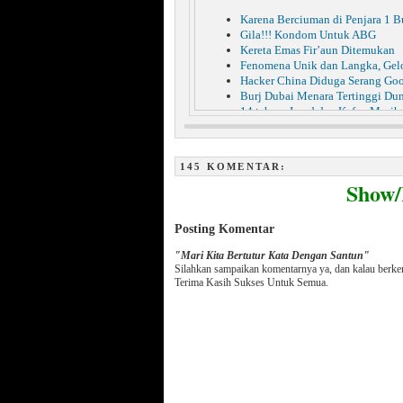
Karena Berciuman di Penjara 1 B
Gila!!! Kondom Untuk ABG
Kereta Emas Fir’aun Ditemukan
Fenomena Unik dan Langka, Ge
Hacker China Diduga Serang Go
Burj Dubai Menara Tertinggi Du
14 tahun, Jasad dan Kafan Masih
Mengerikan!!! Hukuman Rajam Ba
Gadis Lelang keperawanan di Jeja
Tulis Pesan di Blogspot, Superm
145 KOMENTAR:
60 Manusia Dibunuh, Lemaknya
Show
Gagal ke Indonesia, Miyabi Stres
Masya Allah, Korban Gempa Seki
Jibriel Bukan Malaikat Jibril
Posting Komentar
"Mari Kita Bertutur Kata Dengan Santun"
Silahkan sampaikan komentarnya ya, dan kalau berk
Terima Kasih Sukses Untuk Semua.