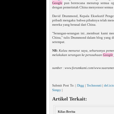
Google
pun berencana menutup semua op
dengan pemerintah China menyensor semua da
David Drummond, Kepala Eksekutif Peng
pribadi mengaku bahwa pihaknya telah mene
mereka yang berasal dari China.
"Serangan-serangan ini...membuat kami me
China," tulis Drummond dalam blog yang di
setempat.
NB:
Kalau menurut saya, seharusnya pemer
melakukan serangan ke perusahaan
Google
sumber : www.forumkami.com/www.suarame
Submit Post To: |
Digg
|
Technorati
|
del.ici
Simpy
|
Artikel Terkait:
Kilas Berita