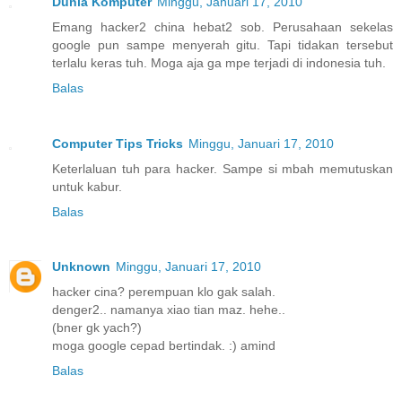
Dunia Komputer
Minggu, Januari 17, 2010
Emang hacker2 china hebat2 sob. Perusahaan sekelas
google pun sampe menyerah gitu. Tapi tidakan tersebut
terlalu keras tuh. Moga aja ga mpe terjadi di indonesia tuh.
Balas
Computer Tips Tricks
Minggu, Januari 17, 2010
Keterlaluan tuh para hacker. Sampe si mbah memutuskan
untuk kabur.
Balas
Unknown
Minggu, Januari 17, 2010
hacker cina? perempuan klo gak salah.
denger2.. namanya xiao tian maz. hehe..
(bner gk yach?)
moga google cepad bertindak. :) amind
Balas