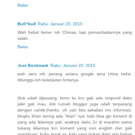
Balas
Bull^bull
Rabu, Januari 20, 2010
Wah hebat bener nih Chinaa, tapi pemanfaatannya yang
salah..
Balas
Just Bookmark
Rabu, Januari 20, 2010
wah seru nih...perang antara google ama china hehe.
ditunggu loh kelanjutan britanya
(link udah dipasang, kmrn itu krn gak ada respond daku
pikir gak mau, link rumah blogger juga udah terpasang
dengan cantik,thanks. oh yah btw..sekalian mo informasi,
blogku khan sering ada "iklan" nya. kalo bisa jgn koment di
yang ada iklannya yah..soalnya daku 2x di marahin sama
tukang iklannya krn koment yang non english dan gak
nyambung, huhu maaf ya. kalo yang bukan iklan gpp bebas