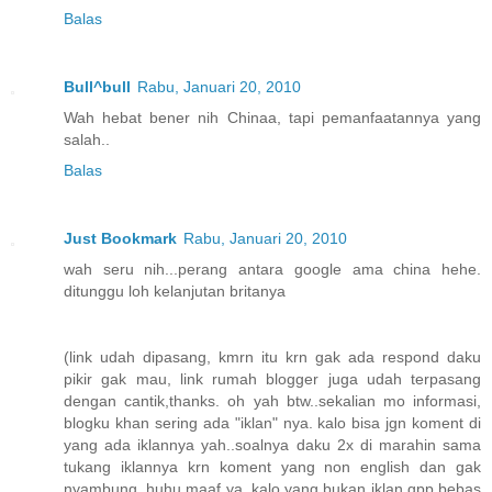
Balas
Bull^bull
Rabu, Januari 20, 2010
Wah hebat bener nih Chinaa, tapi pemanfaatannya yang
salah..
Balas
Just Bookmark
Rabu, Januari 20, 2010
wah seru nih...perang antara google ama china hehe.
ditunggu loh kelanjutan britanya
(link udah dipasang, kmrn itu krn gak ada respond daku
pikir gak mau, link rumah blogger juga udah terpasang
dengan cantik,thanks. oh yah btw..sekalian mo informasi,
blogku khan sering ada "iklan" nya. kalo bisa jgn koment di
yang ada iklannya yah..soalnya daku 2x di marahin sama
tukang iklannya krn koment yang non english dan gak
nyambung, huhu maaf ya. kalo yang bukan iklan gpp bebas