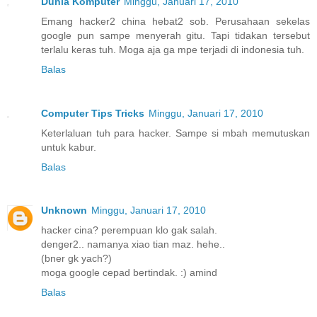
Dunia Komputer
Minggu, Januari 17, 2010
Emang hacker2 china hebat2 sob. Perusahaan sekelas
google pun sampe menyerah gitu. Tapi tidakan tersebut
terlalu keras tuh. Moga aja ga mpe terjadi di indonesia tuh.
Balas
Computer Tips Tricks
Minggu, Januari 17, 2010
Keterlaluan tuh para hacker. Sampe si mbah memutuskan
untuk kabur.
Balas
Unknown
Minggu, Januari 17, 2010
hacker cina? perempuan klo gak salah.
denger2.. namanya xiao tian maz. hehe..
(bner gk yach?)
moga google cepad bertindak. :) amind
Balas