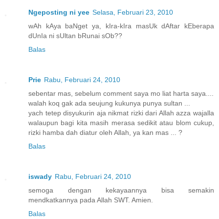
Ngeposting ni yee
Selasa, Februari 23, 2010
wAh kAya baNget ya, kIra-kIra masUk dAftar kEberapa
dUnIa ni sUltan bRunai sOb??
Balas
Prie
Rabu, Februari 24, 2010
sebentar mas, sebelum comment saya mo liat harta saya....
walah koq gak ada seujung kukunya punya sultan ...
yach tetep disyukurin aja nikmat rizki dari Allah azza wajalla
walaupun bagi kita masih merasa sedikit atau blom cukup,
rizki hamba dah diatur oleh Allah, ya kan mas ... ?
Balas
iswady
Rabu, Februari 24, 2010
semoga dengan kekayaannya bisa semakin
mendkatkannya pada Allah SWT. Amien.
Balas