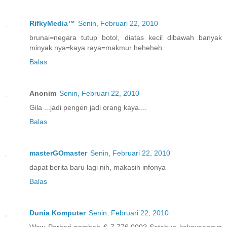
RifkyMedia™
Senin, Februari 22, 2010
brunai=negara tutup botol, diatas kecil dibawah banyak
minyak nya=kaya raya=makmur heheheh
Balas
Anonim
Senin, Februari 22, 2010
Gila ...jadi pengen jadi orang kaya....
Balas
masterGOmaster
Senin, Februari 22, 2010
dapat berita baru lagi nih, makasih infonya
Balas
Dunia Komputer
Senin, Februari 22, 2010
Wow Perhari nambah € 7.776.000? Setahun kekayaannya