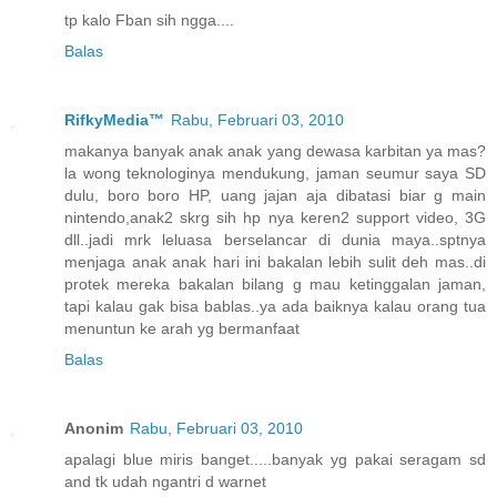
tp kalo Fban sih ngga....
Balas
RifkyMedia™
Rabu, Februari 03, 2010
makanya banyak anak anak yang dewasa karbitan ya mas?
la wong teknologinya mendukung, jaman seumur saya SD
dulu, boro boro HP, uang jajan aja dibatasi biar g main
nintendo,anak2 skrg sih hp nya keren2 support video, 3G
dll..jadi mrk leluasa berselancar di dunia maya..sptnya
menjaga anak anak hari ini bakalan lebih sulit deh mas..di
protek mereka bakalan bilang g mau ketinggalan jaman,
tapi kalau gak bisa bablas..ya ada baiknya kalau orang tua
menuntun ke arah yg bermanfaat
Balas
Anonim
Rabu, Februari 03, 2010
apalagi blue miris banget.....banyak yg pakai seragam sd
and tk udah ngantri d warnet