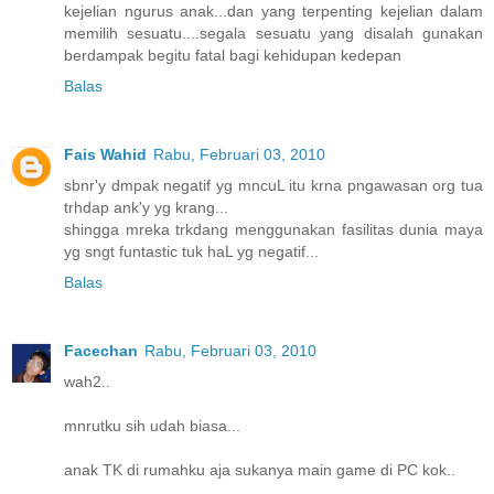
kejelian ngurus anak...dan yang terpenting kejelian dalam
memilih sesuatu....segala sesuatu yang disalah gunakan
berdampak begitu fatal bagi kehidupan kedepan
Balas
Fais Wahid
Rabu, Februari 03, 2010
sbnr'y dmpak negatif yg mncuL itu krna pngawasan org tua
trhdap ank'y yg krang...
shingga mreka trkdang menggunakan fasilitas dunia maya
yg sngt funtastic tuk haL yg negatif...
Balas
Facechan
Rabu, Februari 03, 2010
wah2..
mnrutku sih udah biasa...
anak TK di rumahku aja sukanya main game di PC kok..