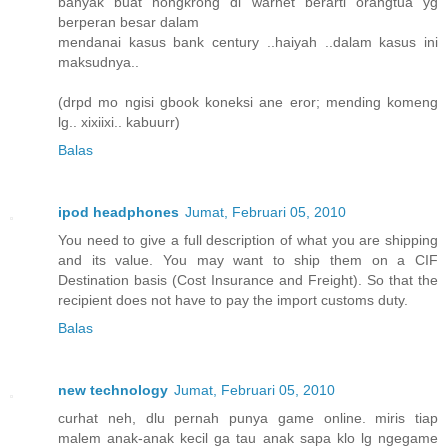
banyak buat nongkrong di warnet berarti orangtua yg
berperan besar dalam
mendanai kasus bank century ..haiyah ..dalam kasus ini
maksudnya..
(drpd mo ngisi gbook koneksi ane eror; mending komeng
lg.. xixiixi.. kabuurr)
Balas
ipod headphones
Jumat, Februari 05, 2010
You need to give a full description of what you are shipping
and its value. You may want to ship them on a CIF
Destination basis (Cost Insurance and Freight). So that the
recipient does not have to pay the import customs duty.
Balas
new technology
Jumat, Februari 05, 2010
curhat neh, dlu pernah punya game online. miris tiap
malem anak-anak kecil ga tau anak sapa klo lg ngegame