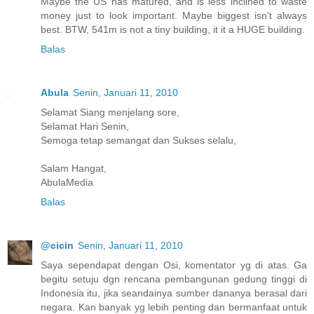
Maybe the US has matured, and is less inclined to waste
money just to look important. Maybe biggest isn't always
best. BTW, 541m is not a tiny building, it it a HUGE building.
Balas
Abula
Senin, Januari 11, 2010
Selamat Siang menjelang sore,
Selamat Hari Senin,
Semoga tetap semangat dan Sukses selalu,
Salam Hangat,
AbulaMedia
Balas
@cicin
Senin, Januari 11, 2010
Saya sependapat dengan Osi, komentator yg di atas. Ga
begitu setuju dgn rencana pembangunan gedung tinggi di
Indonesia itu, jika seandainya sumber dananya berasal dari
negara. Kan banyak yg lebih penting dan bermanfaat untuk