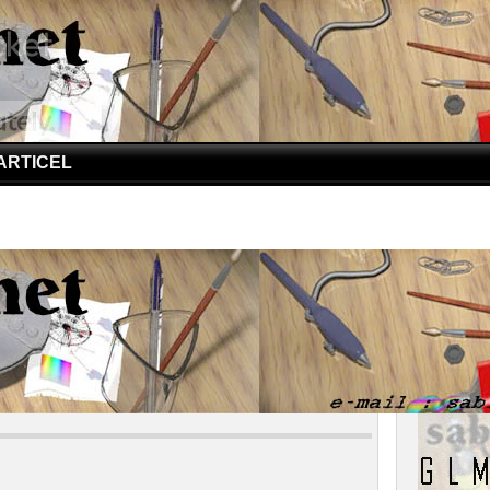
ARTICEL
??
 Ini…??