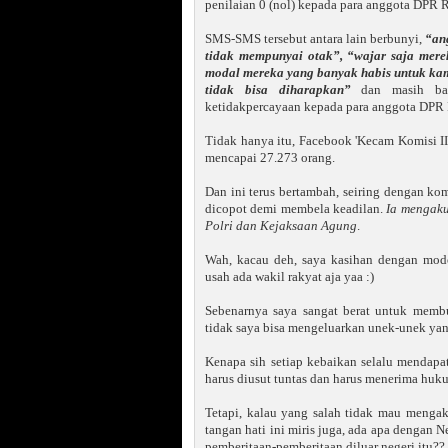
penilaian 0 (nol) kepada para anggota DPR RI 
SMS-SMS tersebut antara lain berbunyi,
“an
tidak mempunyai otak”, “wajar saja mer
modal mereka yang banyak habis untuk kam
tidak bisa diharapkan”
dan masih ban
ketidakpercayaan kepada para anggota DPR R
Tidak hanya itu, Facebook 'Kecam Komisi II
mencapai 27.273 orang.
Dan ini terus bertambah, seiring dengan ko
dicopot demi membela keadilan.
Ia mengaku
Polri dan Kejaksaan Agung
.
Wah, kacau deh, saya kasihan dengan mode
usah ada wakil rakyat aja yaa :)
Sebenarnya saya sangat berat untuk membua
tidak saya bisa mengeluarkan unek-unek yan
Kenapa sih setiap kebaikan selalu mendapat
harus diusut tuntas dan harus menerima huk
Tetapi, kalau yang salah tidak mau menga
tangan hati ini miris juga, ada apa dengan N
pemberitaan-pemberitaan diluar negeri itu??