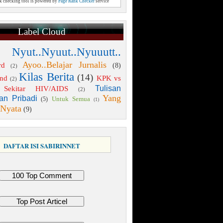
nk checking tool is powered by
Page Rank Checker
service
Label Cloud
 Nyut..Nyuut..Nyuuutt..
Ayoo..Belajar Jurnalis
rd
(8)
(2)
Kilas Berita
(14)
end
KPK vs
(2)
Tulisan
Sekitar HIV/AIDS
(2)
Yang
an Pribadi
Untuk Semua
(5)
(1)
 Nyata
(9)
DAFTAR ISI SABIRINNET