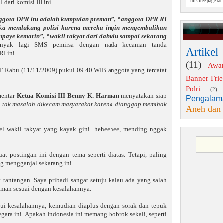
dari komisi III ini.
This free page ra
ggota DPR itu adalah kumpulan preman”, “anggota DPR RI
eka mendukung polisi karena mereka ingin mengembalikan
paye kemarin”, “wakil rakyat dari dahulu sampai sekarang
yak lagi SMS pemirsa dengan nada kecaman tanda
Artikel
I ini.
(11)
Awa
I' Rabu (11/11/2009) pukul 09.40 WIB anggota yang tercatat
Banner Fri
Polri
(2)
mentar
Ketua Komisi III Benny K. Harman
menyatakan siap
Pengalam
 tak masalah dikecam masyarakat karena dianggap memihak
Aneh dan
l wakil rakyat yang kayak gini...heheehee, mending nggak
t postingan ini dengan tema seperti diatas. Tetapi, paling
g mengganjal sekarang ini.
 tantangan. Saya pribadi sangat setuju kalau ada yang salah
uman sesuai dengan kesalahannya.
kui kesalahannya, kemudian diaplus dengan sorak dan tepuk
egara ini. Apakah Indonesia ini memang bobrok sekali, seperti