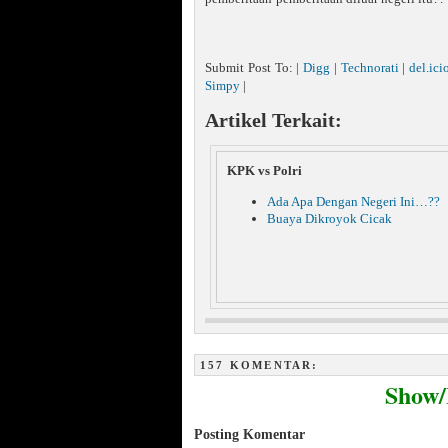
Submit Post To: |
Digg
|
Technorati
|
del.ici
Simpy
|
Artikel Terkait:
KPK vs Polri
Ada Apa Dengan Negeri Ini…??
Buaya Dikroyok Cicak
157 KOMENTAR:
Show
Posting Komentar