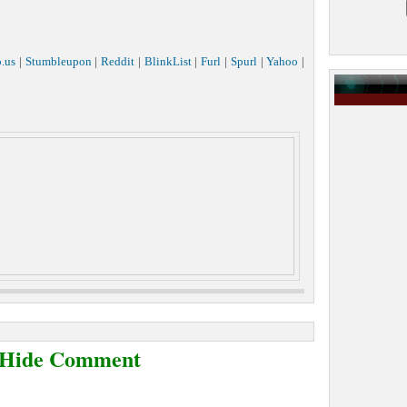
o.us
|
Stumbleupon
|
Reddit
|
BlinkList
|
Furl
|
Spurl
|
Yahoo
|
/Hide Comment