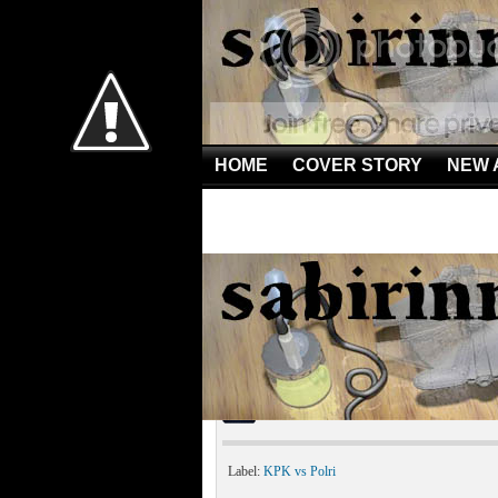
HOME
COVER STORY
NEW 
Home
»
KPK vs Polri
»
Ada Apa Dengan Negeri Ini…
Ada Apa Dengan Negeri
Label:
KPK vs Polri