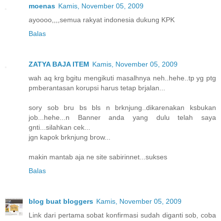
moenas
Kamis, November 05, 2009
ayoooo,,,,semua rakyat indonesia dukung KPK
Balas
ZATYA BAJA ITEM
Kamis, November 05, 2009
wah aq krg bgitu mengikuti masalhnya neh..hehe..tp yg ptg
pmberantasan korupsi harus tetap brjalan...
sory sob bru bs bls n brknjung..dikarenakan ksbukan
job...hehe...n Banner anda yang dulu telah saya
gnti...silahkan cek...
jgn kapok brknjung brow...
makin mantab aja ne site sabirinnet...sukses
Balas
blog buat bloggers
Kamis, November 05, 2009
Link dari pertama sobat konfirmasi sudah diganti sob, coba