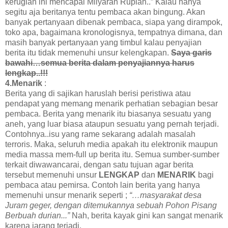
kerugian ini mencapai Milyaran Rupiah..” Kalau hanya
segitu aja beritanya tentu pembaca akan bingung. Akan
banyak pertanyaan dibenak pembaca, siapa yang dirampok,
toko apa, bagaimana kronologisnya, tempatnya dimana, dan
masih banyak pertanyaan yang timbul kalau penyajian
berita itu tidak memenuhi unsur kelengkapan.
Saya garis
bawahi…semua berita dalam penyajiannya harus
lengkap..!!!
4.Menarik
:
Berita yang di sajikan haruslah berisi peristiwa atau
pendapat yang memang menarik perhatian sebagian besar
pembaca. Berita yang menarik itu biasanya sesuatu yang
aneh, yang luar biasa ataupun sesuatu yang pernah terjadi.
Contohnya..isu yang rame sekarang adalah masalah
terroris. Maka, seluruh media apakah itu elektronik maupun
media massa mem-full up berita itu. Semua sumber-sumber
terkait diwawancarai, dengan satu tujuan agar berita
tersebut memenuhi unsur
LENGKAP
dan
MENARIK
bagi
pembaca atau pemirsa. Contoh lain berita yang hanya
memenuhi unsur menarik seperti ;
“…masyarakat desa
Juram geger, dengan ditemukannya sebuah Pohon Pisang
Berbuah durian...”
Nah, berita kayak gini kan sangat menarik
karena jarang terjadi.